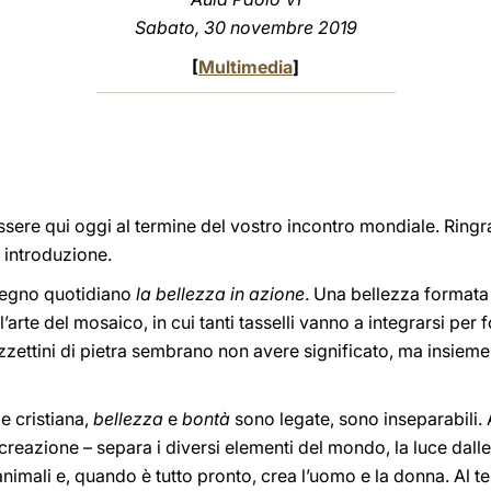
Sabato, 30 novembre 2019
[
Multimedia
]
i essere qui oggi al termine del vostro incontro mondiale. Ringr
i introduzione.
pegno quotidiano
la bellezza in azione
. Una bellezza formata 
 l’arte del mosaico, in cui tanti tasselli vanno a integrarsi p
ezzettini di pietra sembrano non avere significato, ma insiem
e cristiana,
bellezza
e
bontà
sono legate, sono inseparabili. 
 creazione – separa i diversi elementi del mondo, la luce dall
 animali e, quando è tutto pronto, crea l’uomo e la donna. Al t