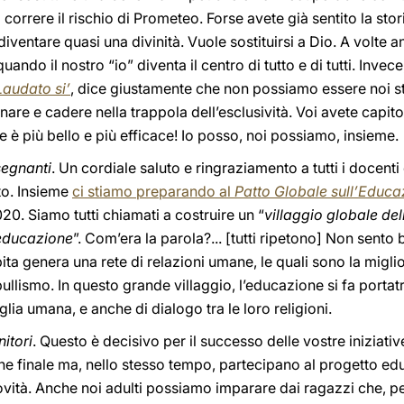
orrere il rischio di Prometeo. Forse avete già sentito la sto
iventare quasi una divinità. Vuole sostituirsi a Dio. A volte
ando il nostro “io” diventa il centro di tutto e di tutti. Invec
Laudato si’
, dice giustamente che non possiamo essere noi ste
are e cadere nella trappola dell’esclusività. Voi avete capito
me è più bello e più efficace! Io posso, noi possiamo, insieme.
segnanti
. Un cordiale saluto e ringraziamento a tutti i doce
to. Insieme
ci stiamo preparando al
Patto Globale sull’Educa
0. Siamo tutti chiamati a costruire un “
villaggio globale de
’educazione
”. Com’era la parola?... [tutti ripetono] Non sento 
ta genera una rete di relazioni umane, le quali sono la migl
ullismo. In questo grande villaggio, l’educazione si fa portatri
iglia umana, e anche di dialogo tra le loro religioni.
nitori
. Questo è decisivo per il successo delle vostre iniziative
ne finale ma, nello stesso tempo, partecipano al progetto ed
novità. Anche noi adulti possiamo imparare dai ragazzi che, pe