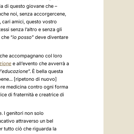
ria di questo giovane che –
 anche noi, senza accorgercene,
e, cari amici, questo vostro
ssi senza l’altro e senza gli
 che “
io posso
” deve diventare
nti che accompagnano col loro
zione
e all’evento che avverrà a
ll’educazione
”. È bella questa
bene... [ripetono di nuovo]
iore medicina contro ogni forma
ce di fraternità e creatrice di
. I genitori non solo
ucativo attraverso un bel
r tutto ciò che riguarda la