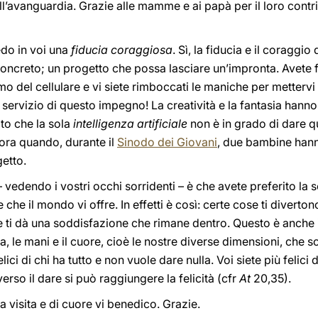
ll’avanguardia. Grazie alle mamme e ai papà per il loro contri
edo in voi una
fiducia coraggiosa
. Sì, la fiducia e il coraggi
concreto; un progetto che possa lasciare un’impronta. Avete f
o del cellulare e vi siete rimboccati le maniche per mettervi 
 servizio di questo impegno! La creatività e la fantasia hanno
ato che la sola
intelligenza artificiale
non è in grado di dare qu
ra quando, durante il
Sinodo dei Giovani
, due bambine han
getto.
 vedendo i vostri occhi sorridenti – è che avete preferito la s
e che il mondo vi offre. In effetti è così: certe cose ti divert
ti dà una soddisfazione che rimane dentro. Questo è anche i
a, le mani e il cuore, cioè le nostre diverse dimensioni, che 
ci di chi ha tutto e non vuole dare nulla. Voi siete più felici 
erso il dare si può raggiungere la felicità (cfr
At
20,35).
ra visita e di cuore vi benedico. Grazie.