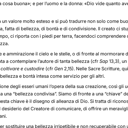
ra cosa buona»; e per l’uomo e la donna: «Dio vide quanto av
 ha un valore molto esteso e si può tradurre non solo come 
a, fatta di bellezza, di bontà e di condivisione. Il creato ci s
empo, ci riporta con i piedi per terra, facendoci comprendere q
ezza.
ammirazione il cielo e le stelle, o di fronte al mormorare d
ata a contemplare l’autore di tanta bellezza
(cfr
Sap
13,3), u
e
coltivare e custodire
(cfr
Gen
2,15). Nelle Sacre Scritture, qu
 bellezza e bontà intesa come servizio per gli altri.
e degli esseri umani l’opera della sua creazione, così gli uo
a una “bellezza condivisa”. Siamo di fronte a una “chiave” de
ta chiave è il disegno di alleanza di Dio. Si tratta di riconos
 il desiderio del Creatore di comunicare, di offrire un meravi
ani.
 sostituire una bellezza irripetibile e non recuperabile con u