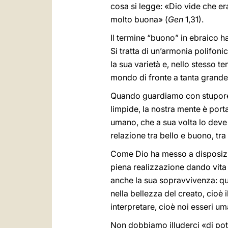
cosa si legge: «Dio vide che e
molto buona» (
Gen
1,31).
Il termine “buono” in ebraico
Si tratta di un’armonia polifonic
la sua varietà e, nello stesso t
mondo di fronte a tanta grand
Quando guardiamo con stupore e 
limpide, la nostra mente è port
umano, che a sua volta lo dev
relazione tra bello e buono, tra
Come Dio ha messo a disposizion
piena realizzazione dando vita 
anche la sua sopravvivenza: ques
nella bellezza del creato, cioè
interpretare, cioè noi esseri um
Non dobbiamo illuderci «di poter