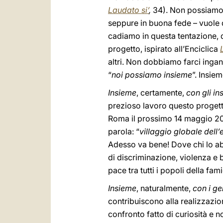
Laudato si’
,
34). Non possiamo c
seppure in buona fede – vuole d
cadiamo in questa tentazione, qu
progetto, ispirato all’Enciclica
altri. Non dobbiamo farci ingann
“
noi possiamo insieme
”. Insie
Insieme
, certamente,
con gli in
prezioso lavoro questo proget
Roma il prossimo 14 maggio 202
parola: “
villaggio globale dell
Adesso va bene! Dove chi lo abi
di discriminazione, violenza e b
pace tra tutti i popoli della fam
Insieme
, naturalmente,
con i ge
contribuiscono alla realizzazio
confronto fatto di curiosità e 