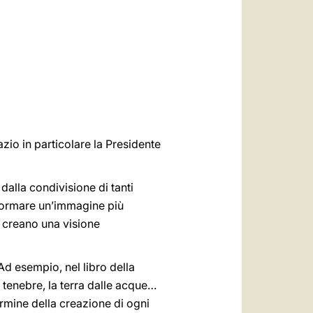
العربيّة
中文
LATINE
azio in particolare la Presidente
dalla condivisione di tanti
er formare un’immagine più
e creano una visione
Ad esempio, nel libro della
e tenebre, la terra dalle acque…
ermine della creazione di ogni