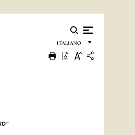
ITALIANO
FRANÇAIS
ENGLISH
ITALIANO
PORTUGUÊS
ESPAÑOL
DEUTSCH
SO"
POLSKI