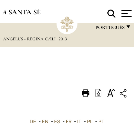
A
SANTA SÉ
PORTUGUÊS
ANGELUS - REGINA CÆLI
2013
FRANÇAIS
ENGLISH
ITALIANO
PORTUGUÊS
ESPAÑOL
DEUTSCH
POLSKI
العربيّة
DE
-
EN
-
ES
-
FR
-
IT
-
PL
-
PT
中文