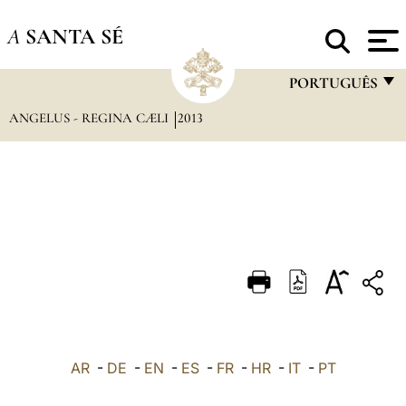
A
SANTA SÉ
PORTUGUÊS
ANGELUS - REGINA CÆLI
2013
FRANÇAIS
ENGLISH
ITALIANO
PORTUGUÊS
ESPAÑOL
DEUTSCH
POLSKI
العربيّة
AR
-
DE
-
EN
-
ES
-
FR
-
HR
-
IT
-
PT
中文