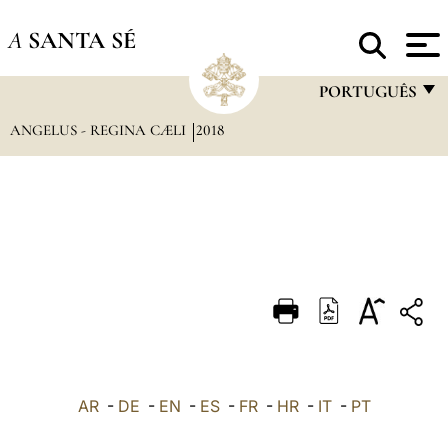
A
SANTA SÉ
PORTUGUÊS
ANGELUS - REGINA CÆLI
2018
FRANÇAIS
ENGLISH
ITALIANO
PORTUGUÊS
ESPAÑOL
DEUTSCH
POLSKI
العربيّة
AR
-
DE
-
EN
-
ES
-
FR
-
HR
-
IT
-
PT
中文