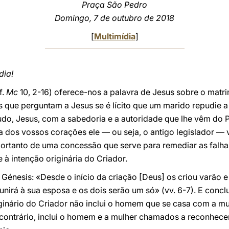
Praça São Pedro
Domingo, 7 de outubro de 2018
[
Multimídia
]
dia!
f.
Mc
10, 2-16) oferece-nos a palavra de Jesus sobre o matr
 que perguntam a Jesus se é lícito que um marido repudie a 
 tudo, Jesus, com a sabedoria e a autoridade que lhe vêm do 
 dos vossos corações ele — ou seja, o antigo legislador — v
portanto de uma concessão que serve para remediar as falh
à intenção originária do Criador.
 Génesis: «Desde o início da criação [Deus] os criou varão 
 unirá à sua esposa e os dois serão um só» (vv. 6-7). E conc
riginário do Criador não inclui o homem que se casa com a mu
contrário, inclui o homem e a mulher chamados a reconhecer-