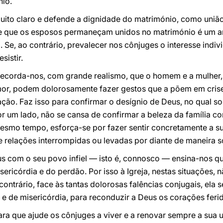
nio.
uito claro e defende a dignidade do matrimónio, como uniã
nte que os esposos permaneçam unidos no matrimónio é um 
Se, ao contrário, prevalecer nos cônjuges o interesse indivi
sistir.
ecorda-nos, com grande realismo, que o homem e a mulher,
mor, podem dolorosamente fazer gestos que a põem em crise
ação. Faz isso para confirmar o desígnio de Deus, no qual s
or um lado, não se cansa de confirmar a beleza da família 
 mesmo tempo, esforça-se por fazer sentir concretamente a 
 relações interrompidas ou levadas por diante de maneira so
s com o seu povo infiel — isto é, connosco — ensina-nos qu
ericórdia e do perdão. Por isso à Igreja, nestas situações, 
ntrário, face às tantas dolorosas falências conjugais, ela 
e de misericórdia, para reconduzir a Deus os corações feri
a que ajude os cônjuges a viver e a renovar sempre a sua u