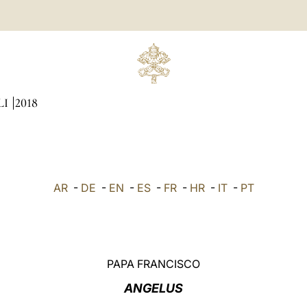
LI
2018
AR
-
DE
-
EN
-
ES
-
FR
-
HR
-
IT
-
PT
PAPA FRANCISCO
ANGELUS