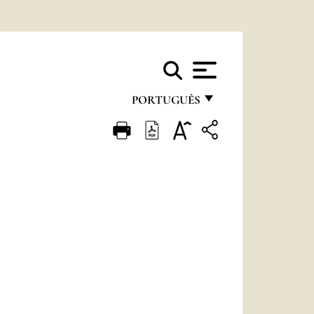
PORTUGUÊS
FRANÇAIS
ENGLISH
ITALIANO
PORTUGUÊS
ESPAÑOL
DEUTSCH
POLSKI