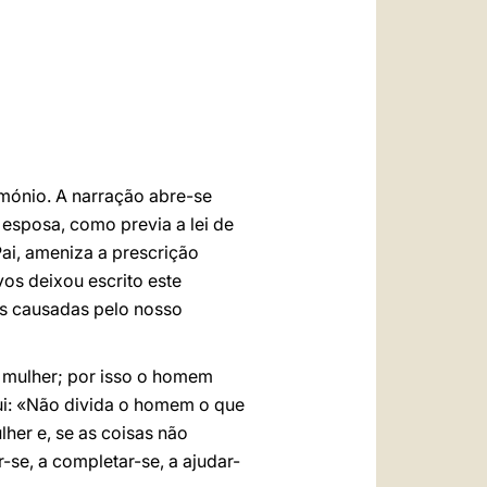
العربيّة
中文
LATINE
imónio. A narração abre-se
esposa, como previa a lei de
Pai, ameniza a prescrição
os deixou escrito este
as causadas pelo nosso
e mulher; por isso o homem
lui: «Não divida o homem o que
lher e, se as coisas não
se, a completar-se, a ajudar-