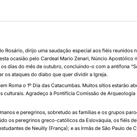
o Rosário, dirijo uma saudação especial aos fiéis reunidos 
nesta ocasião pelo Cardeal Mario Zenari, Núncio Apostólico n
s os dias do mês de outubro, concluindo-o com a antífona “S
r os ataques do diabo que quer dividir a Igreja.
 em Roma o 1º Dia das Catacumbas. Muitos sítios estarão ab
s culturais. Agradeço à Pontifícia Comissão de Arqueologia S
anos e peregrinos, sobretudo as famílias e os grupos paroqu
do os peregrinos greco-católicos da Eslováquia, os fiéis de
 estudantes de Neuilly (França); e as Irmãs de São Paulo de 