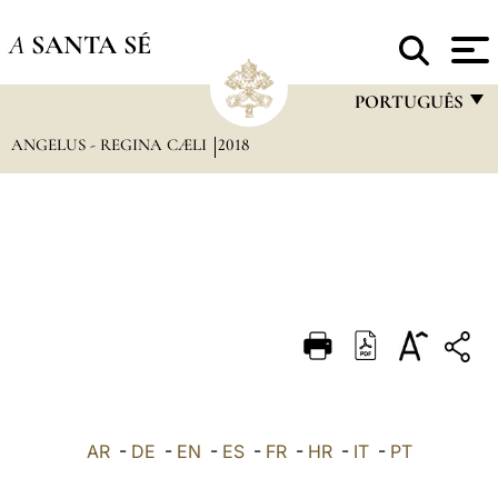
A
SANTA SÉ
PORTUGUÊS
ANGELUS - REGINA CÆLI
2018
FRANÇAIS
ENGLISH
ITALIANO
PORTUGUÊS
ESPAÑOL
DEUTSCH
POLSKI
العربيّة
AR
-
DE
-
EN
-
ES
-
FR
-
HR
-
IT
-
PT
中文