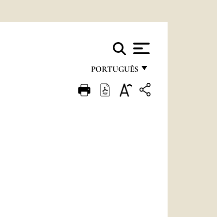
PORTUGUÊS
FRANÇAIS
ENGLISH
ITALIANO
PORTUGUÊS
ESPAÑOL
DEUTSCH
POLSKI