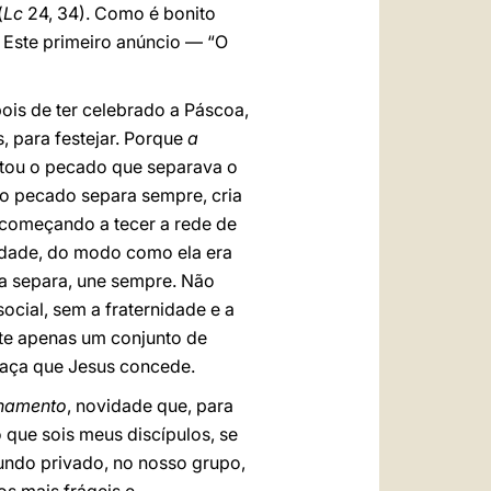
(
Lc
24, 34). Como é bonito
 Este primeiro anúncio — “O
pois de ter celebrado a Páscoa,
, para festejar. Porque
a
rotou o pecado que separava o
 pecado separa sempre, cria
 começando a tecer a rede de
nidade, do modo como ela era
ca separa, une sempre. Não
ial, sem a fraternidade e a
iste apenas um conjunto de
raça que Jesus concede.
onamento
, novidade que, para
 que sois meus discípulos, se
undo privado, no nosso grupo,