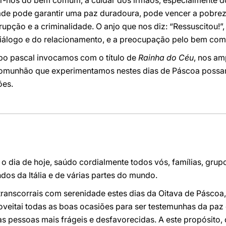
nos do bem comum, a cuidar dos irmãos, especialmente do
dade pode garantir uma paz duradoura, pode vencer a pobreza
rupção e a criminalidade. O anjo que nos diz: “Ressuscitou!”,
diálogo e do relacionamento, e a preocupação pelo bem co
po pascal invocamos com o título de
Rainha do Céu
, nos am
 comunhão que experimentamos nestes dias de Páscoa possam
ões.
 o dia de hoje, saúdo cordialmente todos vós, famílias, grup
dos da Itália e de várias partes do mundo.
ranscorrais com serenidade estes dias da Oitava de Páscoa, 
oveitai todas as boas ocasiões para ser testemunhas da paz
às pessoas mais frágeis e desfavorecidas. A este propósito