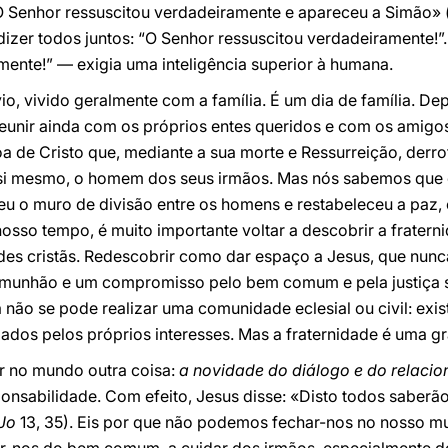
«O Senhor ressuscitou verdadeiramente e apareceu a Simão» 
izer todos juntos: “O Senhor ressuscitou verdadeiramente!”.
mente!” — exigia uma inteligência superior à humana.
io, vivido geralmente com a família. É um dia de família. De
eunir ainda com os próprios entes queridos e com os amigos
oa de Cristo que, mediante a sua morte e Ressurreição, der
i mesmo, o homem dos seus irmãos. Mas nós sabemos que o
eu o muro de divisão entre os homens e restabeleceu a paz,
osso tempo, é muito importante voltar a descobrir a frater
des cristãs. Redescobrir como dar espaço a Jesus, que nun
munhão e um compromisso pelo bem comum e pela justiça soc
na não se pode realizar uma comunidade eclesial ou civil: ex
ados pelos próprios interesses. Mas a fraternidade é uma g
ir no mundo outra coisa:
a novidade do diálogo e do relaci
ponsabilidade. Com efeito, Jesus disse: «Disto todos saberão
Jo
13, 35). Eis por que não podemos fechar-nos no nosso m