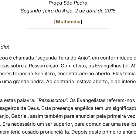
Praça São Pedro
Segunda-feira do Anjo, 2 de abril de 2018
[
Multimídia
]
dia!
scoa é chamada “segunda-feira do Anjo”, em conformidade 
icas sobre a Ressurreição. Com efeito, os Evangelhos (cf.
M
heres foram ao Sepulcro, encontraram-no aberto. Elas temia
uma grande pedra. Ao contrário, estava aberto; e do interio
a estas palavra: “
Ressuscitou
”. Os Evangelistas referem-nos 
nsageiros de Deus. Esta presença angélica tem um significa
njo, Gabriel, assim também para anunciar pela primeira vez
 Era necessário um ser superior, para comunicar uma realid
omem teria ousado pronunciá-la. Depois deste primeiro anún