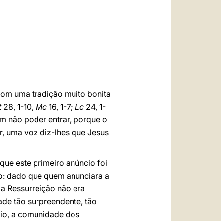
العربيّة
中文
LATINE
com uma tradição muito bonita
t
28, 1-10,
Mc
16, 1-7;
Lc
24, 1-
m não poder entrar, porque o
r, uma voz diz-lhes que Jesus
que este primeiro anúncio foi
do: dado que quem anunciara a
 a Ressurreição não era
ade tão surpreendente, tão
cio, a comunidade dos