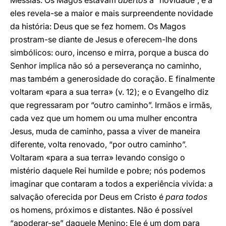
Messias. Os Magos estavam
abertos
à “novidade”, e a
eles revela-se a maior e mais surpreendente novidade
da história: Deus que se fez homem. Os Magos
prostram-se diante de Jesus e oferecem-lhe dons
simbólicos: ouro, incenso e mirra, porque a busca do
Senhor implica não só a perseverança no caminho,
mas também a generosidade do coração. E finalmente
voltaram «para a sua terra» (v. 12); e o Evangelho diz
que regressaram por “outro caminho”. Irmãos e irmãs,
cada vez que um homem ou uma mulher encontra
Jesus, muda de caminho, passa a viver de maneira
diferente, volta renovado, “por outro caminho”.
Voltaram «para a sua terra» levando consigo o
mistério daquele Rei humilde e pobre; nós podemos
imaginar que contaram a todos a experiência vivida: a
salvação oferecida por Deus em Cristo é
para todos
os homens, próximos e distantes. Não é possível
“apoderar-se” daquele Menino: Ele é um dom para