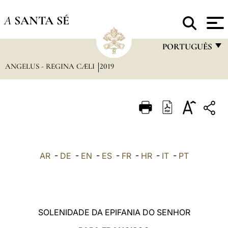
A
SANTA SÉ
PORTUGUÊS
ANGELUS - REGINA CÆLI
2019
FRANÇAIS
ENGLISH
ITALIANO
PORTUGUÊS
ESPAÑOL
AR
-
DE
-
EN
-
ES
-
FR
-
HR
-
IT
-
PT
DEUTSCH
POLSKI
العربيّة
SOLENIDADE DA EPIFANIA DO SENHOR
中文