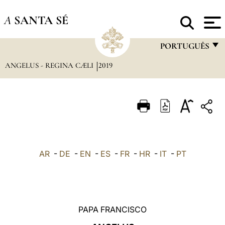
A
SANTA SÉ
PORTUGUÊS
ANGELUS - REGINA CÆLI
2019
FRANÇAIS
ENGLISH
ITALIANO
PORTUGUÊS
ESPAÑOL
AR
-
DE
-
EN
-
ES
-
FR
-
HR
-
IT
-
PT
DEUTSCH
POLSKI
العربيّة
PAPA FRANCISCO
中文