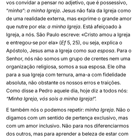
vos convidar a pensar no adjetivo, que é possessivo,
“
minha
”:
a minha Igreja
. Jesus não fala da Igreja como
de uma realidade externa, mas exprime o grande amor
que nutre por ela:
a minha Igreja
. Está afeiçoado à
Igreja, a nós. São Paulo escreve: «Cristo amou a Igreja
e entregou-se por ela» (
Ef
5, 25), ou seja, explica o
Apóstolo, Jesus ama a Igreja como
sua esposa
. Para o
Senhor, nós não somos um grupo de crentes nem uma
organização religiosa, somos a sua esposa. Ele olha
para a sua Igreja com ternura, ama-a com fidelidade
absoluta, não obstante os nossos erros e traições.
Como disse a Pedro aquele dia, hoje diz a todos nós:
“Minha Igreja, vós sois a minha Igreja!”.
E também nós o podemos repetir:
minha Igreja
. Não o
digamos com um sentido de pertença exclusivo, mas
com um amor inclusivo. Não para nos diferenciarmos
dos outros, mas para aprender a beleza de estar com