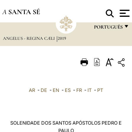
A
SANTA SÉ
PORTUGUÊS
ANGELUS - REGINA CÆLI
2019
FRANÇAIS
ENGLISH
ITALIANO
PORTUGUÊS
ESPAÑOL
AR
-
DE
-
EN
-
ES
-
FR
-
IT
-
PT
DEUTSCH
POLSKI
العربيّة
SOLENIDADE DOS SANTOS APÓSTOLOS PEDRO E
PAULO
中文