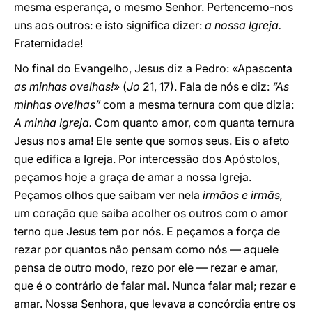
mesma esperança, o mesmo Senhor. Pertencemo-nos
uns aos outros: e isto significa dizer:
a nossa Igreja.
Fraternidade!
No final do Evangelho, Jesus diz a Pedro: «Apascenta
as minhas ovelhas!
» (
Jo
21, 17). Fala de nós e diz:
“As
minhas ovelhas”
com a mesma ternura com que dizia:
A minha Igreja.
Com quanto amor, com quanta ternura
Jesus nos ama! Ele sente que somos seus. Eis o afeto
que edifica a Igreja. Por intercessão dos Apóstolos,
peçamos hoje a graça de amar a nossa Igreja.
Peçamos olhos que saibam ver nela
irmãos e irmãs,
um coração que saiba acolher os outros com o amor
terno que Jesus tem por nós. E peçamos a força de
rezar por quantos não pensam como nós — aquele
pensa de outro modo, rezo por ele — rezar e amar,
que é o contrário de falar mal. Nunca falar mal; rezar e
amar. Nossa Senhora, que levava a concórdia entre os