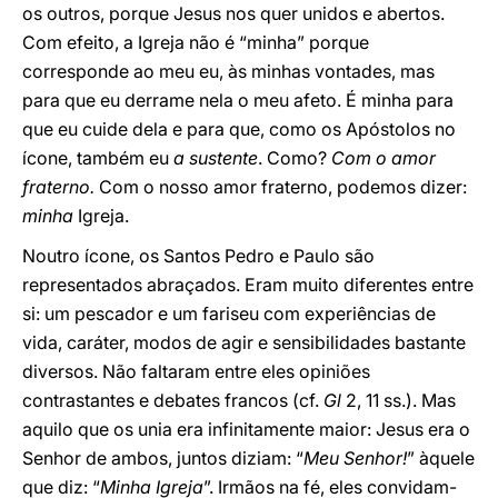
os outros, porque Jesus nos quer unidos e abertos.
Com efeito, a Igreja não é “minha” porque
corresponde ao meu eu, às minhas vontades, mas
para que eu derrame nela o meu afeto. É minha para
que eu cuide dela e para que, como os Apóstolos no
ícone, também eu
a sustente
. Como?
Com o amor
fraterno.
Com o nosso amor fraterno, podemos dizer:
minha
Igreja.
Noutro ícone, os Santos Pedro e Paulo são
representados abraçados. Eram muito diferentes entre
si: um pescador e um fariseu com experiências de
vida, caráter, modos de agir e sensibilidades bastante
diversos. Não faltaram entre eles opiniões
contrastantes e debates francos (cf.
Gl
2, 11 ss.). Mas
aquilo que os unia era infinitamente maior: Jesus era o
Senhor de ambos, juntos diziam: “
Meu Senhor!
” àquele
que diz: “
Minha Igreja
”. Irmãos na fé, eles convidam-