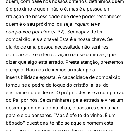
quem, com base nos nossos critérios, definimos quem
é o próximo e quem não o é, mas é a pessoa em
situação de necessidade que deve poder reconhecer
quem é o seu próximo, ou seja, «
quem teve
compaixão por ele
» (v. 37). Ser capaz de ter
compaixão: eis a chave! Esta é a nossa chave. Se
diante de uma pessoa necessitada não sentires
compaixão, se o teu coração não se comover, quer
dizer que algo está errado. Presta atenção, prestemos
atenção! Não nos deixemos arrastar pela
insensibilidade egoísta! A capacidade de compaixão
tornou-se a pedra de toque do cristão, aliás, do
ensinamento de Jesus. O próprio Jesus é a compaixão
do Pai por nós. Se caminhares pela estrada e vires um
desabrigado deitado no chão, e passares sem olhar
para ele ou pensares: “Mas é efeito do vinho. É um
bêbado”, questiona-te não se aquele homem está
embriagado, pergunta-te se o teu coração não se