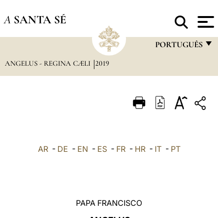
A
SANTA SÉ
PORTUGUÊS
ANGELUS - REGINA CÆLI
2019
FRANÇAIS
ENGLISH
ITALIANO
PORTUGUÊS
ESPAÑOL
AR
-
DE
-
EN
-
ES
-
FR
-
HR
-
IT
-
PT
DEUTSCH
POLSKI
العربيّة
PAPA FRANCISCO
中文