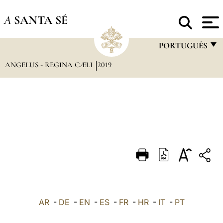
A
SANTA SÉ
PORTUGUÊS
ANGELUS - REGINA CÆLI
2019
FRANÇAIS
ENGLISH
ITALIANO
PORTUGUÊS
ESPAÑOL
DEUTSCH
POLSKI
العربيّة
AR
-
DE
-
EN
-
ES
-
FR
-
HR
-
IT
-
PT
中文