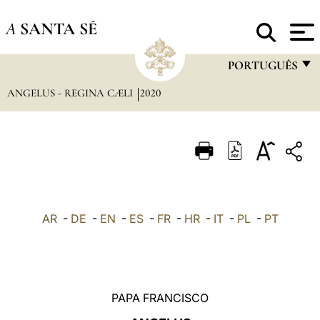
A
SANTA SÉ
PORTUGUÊS
ANGELUS - REGINA CÆLI
2020
FRANÇAIS
ENGLISH
ITALIANO
PORTUGUÊS
ESPAÑOL
AR
-
DE
-
EN
-
ES
-
FR
-
HR
-
IT
-
PL
-
PT
DEUTSCH
POLSKI
العربيّة
PAPA FRANCISCO
中文