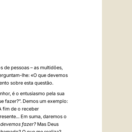
العربيّة
中文
LATINE
s de pessoas – as multidões,
 perguntam-lhe: «O que devemos
nto sobre esta questão.
nhor, é o entusiasmo pela sua
que fazer?”. Demos um exemplo:
 fim de o receber
resente... Em suma, daremos o
 devemos fazer?
Mas Deus
 chamado? O que me realiza?