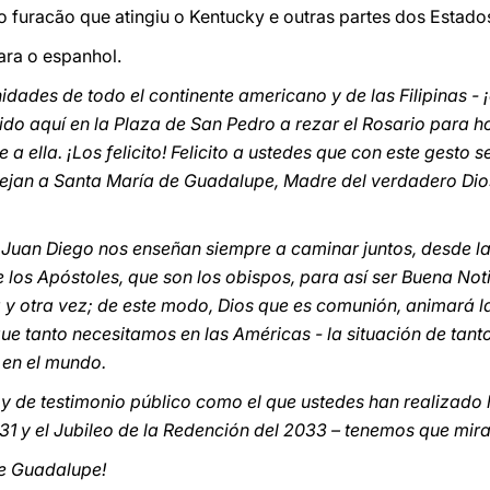
o furacão que atingiu o Kentucky e outras partes dos Estad
ra o espanhol.
dades de todo el continente americano y de las Filipinas -
ido aquí en la Plaza de San Pedro a rezar el Rosario para ho
 ella. ¡Los felicito! Felicito a ustedes que con este gesto 
tejan a Santa María de Guadalupe, Madre del verdadero Dios
uan Diego nos enseñan siempre a caminar juntos, desde las 
los Apóstoles, que son los obispos, para así ser Buena Noti
 y otra vez; de este modo, Dios que es comunión, animará l
 que tanto necesitamos en las Américas - la situación de ta
s en el mundo.
 y de testimonio público como el que ustedes han realiza
31 y el Jubileo de la Redención del 2033 – tenemos que mira
de Guadalupe!