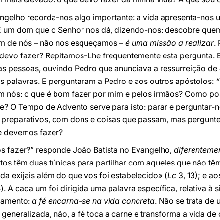
ngelho recorda-nos algo importante: a vida apresenta-nos uma
É um dom que o Senhor nos dá, dizendo-nos: descobre quem é
 um de nós – não nos esqueçamos –
é uma missão a realizar
.
 devo fazer? Repitamos-Lhe frequentemente esta pergunta. E
s pessoas, ouvindo Pedro que anunciava a ressurreição de
 palavras. E perguntaram a Pedro e aos outros apóstolos:
“
 nós: o que é bom fazer por mim e pelos irmãos? Como pos
de? O Tempo de Advento serve para isto: parar e perguntar-
preparativos, com dons e coisas que passam, mas pergun
ue devemos fazer?
s fazer?” responde João Batista no Evangelho,
diferenteme
tos têm duas túnicas para partilhar com aqueles que não tê
a exijais além do que vos foi estabelecido» (
Lc
3, 13); e a
. A cada um foi dirigida uma palavra específica, relativa à si
namento:
a fé encarna-se na vida concreta
. Não se trata de 
a generalizada, não, a fé toca a carne e transforma a vida 