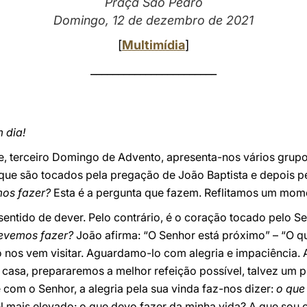
Praça São Pedro
Domingo, 12 de dezembro de 2021
[
Multimídia
]
_______________________
 dia!
e, terceiro Domingo de Advento, apresenta-nos vários grupo
 que são tocados pela pregação de João Baptista e depois
os fazer?
Esta é a pergunta que fazem. Reflitamos um mome
ntido de dever. Pelo contrário, é o coração tocado pelo Se
evemos fazer?
João afirma: “O Senhor está próximo” – “O 
nos vem visitar. Aguardamo-lo com alegria e impaciência. A
asa, prepararemos a melhor refeição possível, talvez um p
com o Senhor, a alegria pela sua vinda faz-nos dizer:
o que
el mais elevado: o que devo fazer da minha vida? A que sou