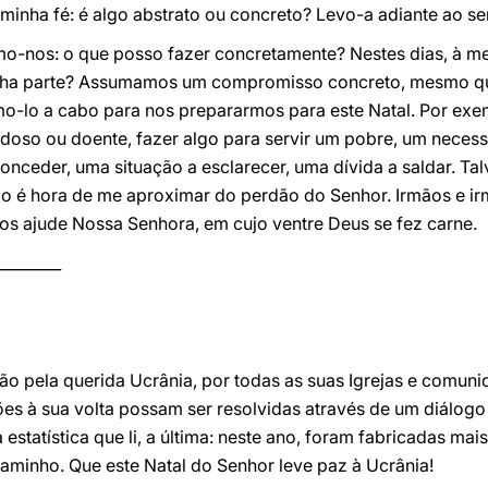
 minha fé: é algo abstrato ou concreto? Levo-a adiante ao se
emo-nos: o que posso fazer concretamente? Nestes dias, à 
nha parte? Assumamos um compromisso concreto, mesmo que
mo-lo a cabo para nos prepararmos para este Natal. Por exe
 idoso ou doente, fazer algo para servir um pobre, um necess
onceder, uma situação a esclarecer, uma dívida a saldar. Ta
po é hora de me aproximar do perdão do Senhor. Irmãos e i
os ajude Nossa Senhora, em cujo ventre Deus se fez carne.
________
o pela querida Ucrânia, por todas as suas Igrejas e comunid
ões à sua volta possam ser resolvidas através de um diálogo
 estatística que li, a última: neste ano, foram fabricadas ma
aminho. Que este Natal do Senhor leve paz à Ucrânia!