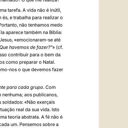
 tarefa. A vida não é inútil,
s, e trabalha para realizar o
 Portanto, não tenhamos medo
la aparece também na Bíblia:
 Jesus, «emocionaram-se até
Que havemos de fazer?”
» (cf.
so contribuir para o bem da
nos como preparar o Natal.
temo-nos o que devemos fazer
nte para cada grupo
. Com
m nenhuma; aos publicanos,
os soldados: «Não exerçais
tuação real da sua vida. Isto
uma teoria abstrata. A fé não é
de cada um. Pensemos sobre a