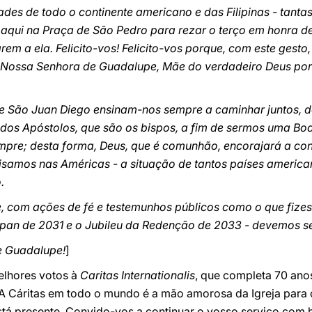
es de todo o continente americano e das Filipinas - tanta
 aqui na Praça de São Pedro para rezar o terço em honra 
m a ela. Felicito-vos! Felicito-vos porque, com este gesto,
 Nossa Senhora de Guadalupe, Mãe do verdadeiro Deus por
 São Juan Diego ensinam-nos sempre a caminhar juntos, da
os Apóstolos, que são os bispos, a fim de sermos uma Boa
empre; desta forma, Deus, que é comunhão, encorajará a co
samos nas Américas - a situação de tantos países americano
.
, com ações de fé e testemunhos públicos como o que fize
pan de 2031 e o Jubileu da Redenção de 2033 - devemos se
e Guadalupe!
]
lhores votos à
Caritas Internationalis
, que completa 70 anos
! A Cáritas em todo o mundo é a mão amorosa da Igreja para
está presente. Convido-vos a continuar o vosso serviço com 