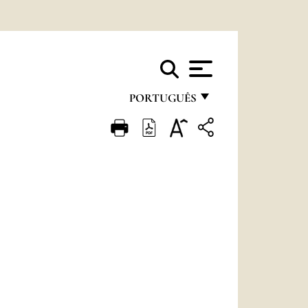
PORTUGUÊS
FRANÇAIS
ENGLISH
ITALIANO
PORTUGUÊS
ESPAÑOL
DEUTSCH
POLSKI