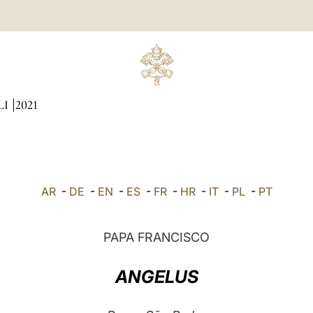
LI
2021
AR
-
DE
-
EN
-
ES
-
FR
-
HR
-
IT
-
PL
-
PT
PAPA FRANCISCO
ANGELUS