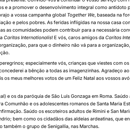
os e a promover o desenvolvimento integral como antídoto pa
corajo a vossa campanha global
Together We
, baseada na fo
ação e pelos pobres. As feridas infligidas na nossa casa 
mas as comunidades podem contribuir para a necessária conv
da
Caritas Internationalis
! E vós, caros amigos da
Caritas Int
organização, para que o dinheiro não vá para a organização
ação.
peregrinos; especialmente vós, crianças que viestes com o
 concederei a bênção a todas as imagenzinhas. Agradeço ao
s os meus melhores votos de um Feliz Natal aos vossos avó
ugal) e os da paróquia de São Luís Gonzaga em Roma. Saúdo 
ra Comunhão e os adolescentes romanos de Santa Maria Est
firmação. Saúdo os escoteiros adultos de Rimini e San Mari
ndrio; bem como os cidadãos das aldeias ardeatinas, que en
do também o grupo de Senigallia, nas Marchas.