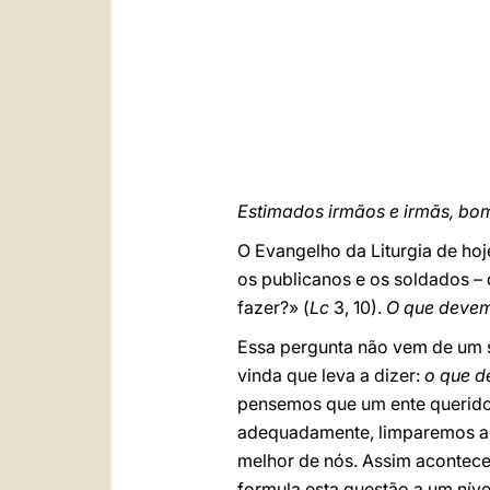
Estimados irmãos e irmãs, bom
O Evangelho da Liturgia de hoj
os publicanos e os soldados –
fazer?» (
Lc
3, 10).
O que devem
Essa pergunta não vem de um se
vinda que leva a dizer:
o que d
pensemos que um ente querido 
adequadamente, limparemos a c
melhor de nós. Assim acontece 
formula esta questão a um nív