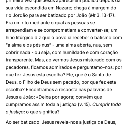
primeira vez que Jesus aparece em público depois da
sua vida escondida em Nazaré; chega à margem do
rio Jordão para ser batizado por João (
Mt
3, 13-17).
Era um rito mediante o qual as pessoas se
arrependiam e se comprometiam a converter-se; um
hino litúrgico diz que o povo ia receber o batismo com
“a alma e os pés nus” - uma alma aberta, nua, sem
cobrir nada - ou seja, com humildade e com coração
transparente. Mas, ao vermos Jesus misturado com os
pecadores, ficamos admirados e perguntamo-nos: por
que fez Jesus esta escolha? Ele, que é o Santo de
Deus, o Filho de Deus sem pecado, por que fez esta
escolha? Encontramos a resposta nas palavras de
Jesus a João: «Deixa por agora; convém que
cumpramos assim toda a justiça» (v. 15).
Cumprir toda
a justiça
: o que significa?
Ao ser batizado, Jesus revela-nos a justiça de Deus,