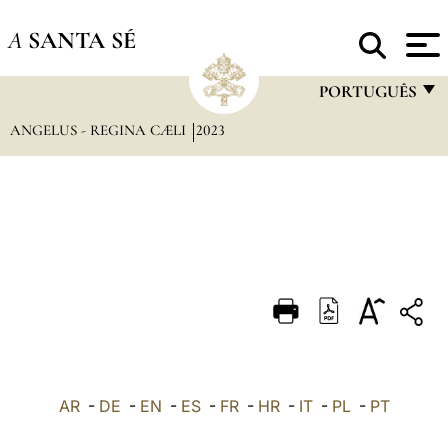
A
SANTA SÉ
PORTUGUÊS
ANGELUS - REGINA CÆLI
2023
FRANÇAIS
ENGLISH
ITALIANO
PORTUGUÊS
ESPAÑOL
DEUTSCH
POLSKI
العربيّة
AR
-
DE
-
EN
-
ES
-
FR
-
HR
-
IT
-
PL
-
PT
中文