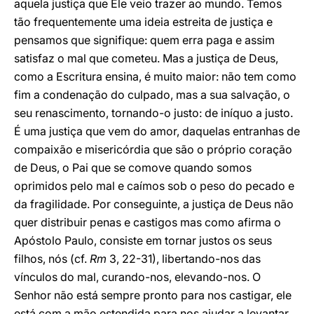
aquela justiça que Ele veio trazer ao mundo. Temos
tão frequentemente uma ideia estreita de justiça e
pensamos que signifique: quem erra paga e assim
satisfaz o mal que cometeu. Mas a justiça de Deus,
como a Escritura ensina, é muito maior: não tem como
fim a condenação do culpado, mas a sua salvação, o
seu renascimento, tornando-o justo: de iníquo a justo.
É uma justiça que vem do amor, daquelas entranhas de
compaixão e misericórdia que são o próprio coração
de Deus, o Pai que se comove quando somos
oprimidos pelo mal e caímos sob o peso do pecado e
da fragilidade. Por conseguinte, a justiça de Deus não
quer distribuir penas e castigos mas como afirma o
Apóstolo Paulo, consiste em tornar justos os seus
filhos, nós (cf.
Rm
3, 22-31), libertando-nos das
vínculos do mal, curando-nos, elevando-nos. O
Senhor não está sempre pronto para nos castigar, ele
está com a mão estendida para nos ajudar a levantar.