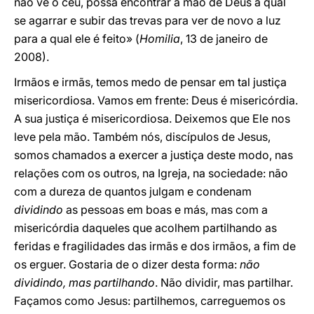
não vê o céu, possa encontrar a mão de Deus à qual
se agarrar e subir das trevas para ver de novo a luz
para a qual ele é feito» (
Homilia
, 13 de janeiro de
2008).
Irmãos e irmãs, temos medo de pensar em tal justiça
misericordiosa. Vamos em frente: Deus é misericórdia.
A sua justiça é misericordiosa. Deixemos que Ele nos
leve pela mão. Também nós, discípulos de Jesus,
somos chamados a exercer a justiça deste modo, nas
relações com os outros, na Igreja, na sociedade: não
com a dureza de quantos julgam e condenam
dividindo
as pessoas em boas e más, mas com a
misericórdia daqueles que acolhem partilhando as
feridas e fragilidades das irmãs e dos irmãos, a fim de
os erguer. Gostaria de o dizer desta forma:
não
dividindo, mas partilhando
. Não dividir, mas partilhar.
Façamos como Jesus: partilhemos, carreguemos os