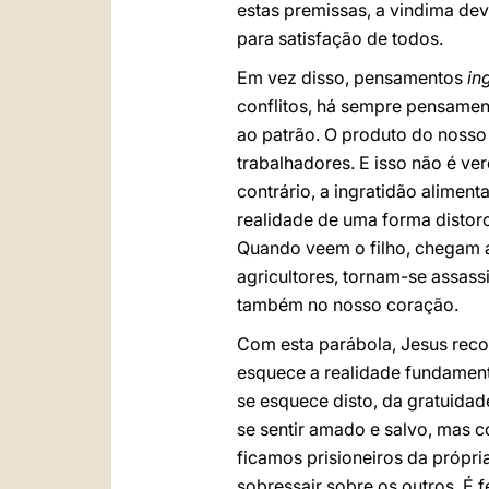
estas premissas, a vindima deve
para satisfação de todos.
Em vez disso, pensamentos
in
conflitos, há sempre pensamen
ao patrão. O produto do nosso
trabalhadores. E isso não é v
contrário, a ingratidão aliment
realidade de uma forma distorc
Quando veem o filho, chegam at
agricultores, tornam-se assas
também no nosso coração.
Com esta parábola, Jesus reco
esquece a realidade fundament
se esquece disto, da gratuidad
se sentir amado e salvo, mas 
ficamos prisioneiros da própri
sobressair sobre os outros. É 