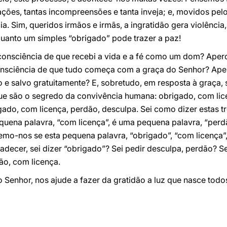
nações, tantas incompreensões e tanta inveja; e, movidos pe
ia. Sim, queridos irmãos e irmãs, a ingratidão gera violência,
nquanto um simples “obrigado” pode trazer a paz!
consciência de que recebi a vida e a fé como um dom? Ape
sciência de que tudo começa com a graça do Senhor? Ape
e salvo gratuitamente? E, sobretudo, em resposta à graça, s
que são o segredo da convivência humana: obrigado, com lic
igado, com licença, perdão, desculpa. Sei como dizer estas 
quena palavra, “com licença”, é uma pequena palavra, “perd
mo-nos se esta pequena palavra, “obrigado”, “com licença”,
radecer, sei dizer “obrigado”? Sei pedir desculpa, perdão? Se
ão, com licença.
o Senhor, nos ajude a fazer da gratidão a luz que nasce todo