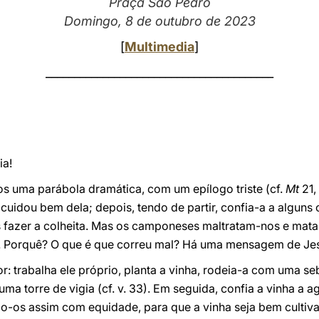
Praça São Pedro
Domingo, 8 de outubro de 2023
[
Multimedia
]
________________________________________
ia!
s uma parábola dramática, com um epílogo triste (cf.
Mt
21,
e cuidou bem dela; depois, tendo de partir, confia-a a algun
s fazer a colheita. Mas os camponeses maltratam-nos e ma
. Porquê? O que é que correu mal? Há uma mensagem de Jes
 trabalha ele próprio, planta a vinha, rodeia-a com uma se
uma torre de vigia (cf. v. 33). Em seguida, confia a vinha a a
do-os assim com equidade, para que a vinha seja bem cultiv