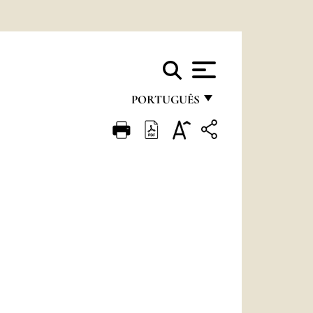
PORTUGUÊS
FRANÇAIS
ENGLISH
ITALIANO
PORTUGUÊS
ESPAÑOL
DEUTSCH
POLSKI