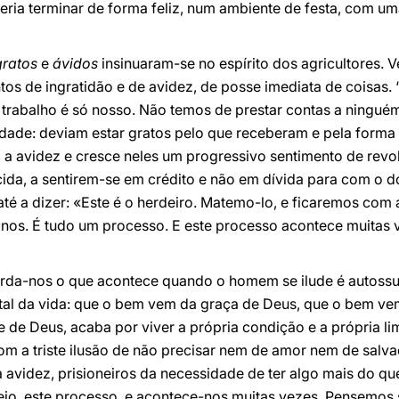
ria terminar de forma feliz, num ambiente de festa, com uma 
gratos
e
ávidos
insinuaram-se no espírito dos agricultores. 
tos de ingratidão e de avidez, de posse imediata de coisas
 trabalho é só nosso. Não temos de prestar contas a ninguém
erdade: deviam estar gratos pelo que receberam e pela forma
a a avidez e cresce neles um progressivo sentimento de revol
ida, a sentirem-se em crédito e não em dívida para com o d
é a dizer: «Este é o herdeiro. Matemo-lo, e ficaremos com a 
sinos. É tudo um processo. E este processo acontece muitas
rda-nos o que acontece quando o homem se ilude é autossuf
al da vida: que o bem vem da graça de Deus, que o bem ve
e de Deus, acaba por viver a própria condição e a própria li
com a triste ilusão de não precisar nem de amor nem de sal
a avidez, prisioneiros da necessidade de ter algo mais do qu
feio, este processo, e acontece-nos muitas vezes. Pensemos