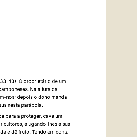
العربيّة
中文
LATINE
 33-43). O proprietário de um
s camponeses. Na altura da
tam-nos; depois o dono manda
us nesta parábola.
be para a proteger, cava um
gricultores, alugando-lhes a sua
ada e dê fruto. Tendo em conta