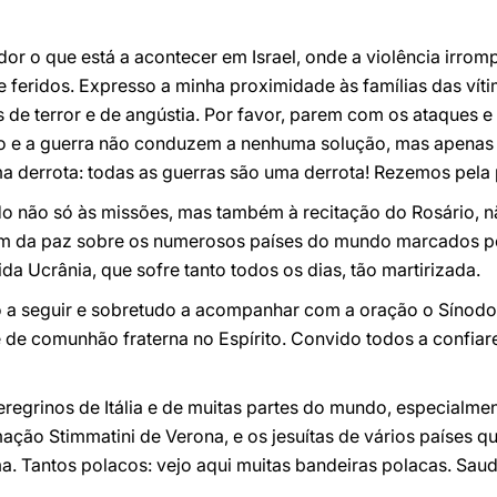
 o que está a acontecer em Israel, onde a violência irrom
feridos. Expresso a minha proximidade às famílias das vítim
s de terror e de angústia. Por favor, parem com os ataques 
 e a guerra não conduzem a nenhuma solução, mas apenas à
ma derrota: todas as guerras são uma derrota! Rezemos pela p
o não só às missões, mas também à recitação do Rosário, n
om da paz sobre os numerosos países do mundo marcados por
da Ucrânia, que sofre tanto todos os dias, tão martirizada.
o a seguir e sobretudo a acompanhar com a oração o Sínod
a e de comunhão fraterna no Espírito. Convido todos a confia
egrinos de Itália e de muitas partes do mundo, especialmen
ação Stimmatini de Verona, e os jesuítas de vários países 
. Tantos polacos: vejo aqui muitas bandeiras polacas. Sau