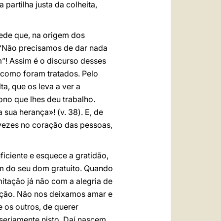
partilha justa da colheita,
Vede que, na origem dos
. “Não precisamos de dar nada
”! Assim é o discurso desses
 como foram tratados. Pelo
ta, que os leva a ver a
ono que lhes deu trabalho.
sua herança»! (v. 38). E, de
 vezes no coração das pessoas,
iciente e esquece a gratidão,
m do seu dom gratuito. Quando
mitação já não com a alegria de
vação. Não nos deixamos amar e
e os outros, de querer
 seriamente nisto. Daí nascem