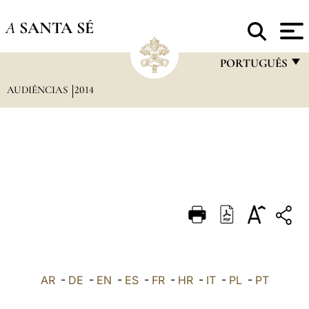
A
SANTA SÉ
PORTUGUÊS
AUDIÊNCIAS
2014
FRANÇAIS
ENGLISH
ITALIANO
PORTUGUÊS
ESPAÑOL
DEUTSCH
POLSKI
العربيّة
AR
-
DE
-
EN
-
ES
-
FR
-
HR
-
IT
-
PL
-
PT
中文