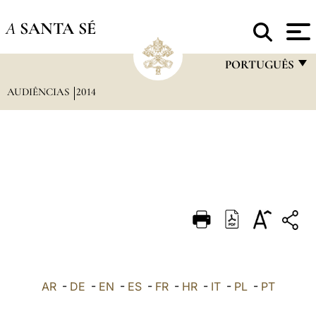
A
SANTA SÉ
PORTUGUÊS
AUDIÊNCIAS
2014
FRANÇAIS
ENGLISH
ITALIANO
PORTUGUÊS
ESPAÑOL
DEUTSCH
POLSKI
العربيّة
AR
-
DE
-
EN
-
ES
-
FR
-
HR
-
IT
-
PL
-
PT
中文