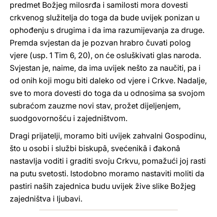
predmet Božjeg milosrđa i samilosti mora dovesti
crkvenog služitelja do toga da bude uvijek ponizan u
ophođenju s drugima i da ima razumijevanja za druge.
Premda svjestan da je pozvan hrabro čuvati polog
vjere (usp. 1 Tim 6, 20), on će osluškivati glas naroda.
Svjestan je, naime, da ima uvijek nešto za naučiti, pa i
od onih koji mogu biti daleko od vjere i Crkve. Nadalje,
sve to mora dovesti do toga da u odnosima sa svojom
subraćom zauzme novi stav, prožet dijeljenjem,
suodgovornošću i zajedništvom.
Dragi prijatelji, moramo biti uvijek zahvalni Gospodinu,
što u osobi i službi biskupâ, svećenikâ i đakonâ
nastavlja voditi i graditi svoju Crkvu, pomažući joj rasti
na putu svetosti. Istodobno moramo nastaviti moliti da
pastiri naših zajednica budu uvijek žive slike Božjeg
zajedništva i ljubavi.