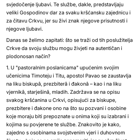
svjedočenje ljubavi. Te službe, dakle, predstavljaju
veliki Gospodinov dar za svaku kršćansku zajednicu i
za čitavu Crkvu, jer su živi znak njegove prisutnosti i
njegove ljubavi.
Danas se želimo zapitati: što se traži od tih poslužitelja
Crkve da svoju službu mogu živjeti na autentičan i
plodonosan način?
1. U "pastoralnim poslanicama" upućenim svojim
učenicima Timoteju i Titu, apostol Pavao se zaustavlja
na liku biskupâ, prezbiterâ i đakonâ – kao i na liku
vjernikâ, starješinâ, mladih. Zadržava se na opisu
svakog kršćanina u Crkvi, opisujući za biskupe,
prezbitere i đakone ono na što su pozvani i osobine
koje moraju biti prepoznate u onima koji su izabrani i
kojima su povjerene te službe. Znakovito je kako,
zajedno s osobinama svojstvenim vjeri i duhovnom