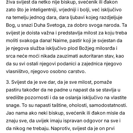
živa svijest da netko nije biskup, svećenik ili đakon
zato što je inteligentniji, vrjedniji i bolji, već isključivo
na temelju jednog dara, dara ljubavi kojeg razdjeljuje
Bog, u snazi Duha Svetoga, za dobro svoga naroda. Ta
svijest je doista važna i predstavlja milost za koju treba
moliti svakoga dana! Naime, pastir koji je svjestan da
je njegova služba isključivo plod Božjeg milosrđa i
srca neće moći nikada zauzimati autoritaran stav, kao
da su svi ostali njegovi podanici a zajednica njegovo
vlasništvo, njegovo osobno carstvo.
3. Svijest da je sve dar, da je sve milost, pomaže
pastiru također da ne padne u napast da se stavlja u
središte pozornosti i da se oslanja isključivo na vlastite
snage. To su napasti taštine, oholosti, samodostatnosti.
Jao nama ako neki biskup, svećenik ili đakon misle da
znaju sve, da uvijek imaju ispravan odgovor na sve i
da nikog ne trebaju. Naprotiv, svijest da je on prvi