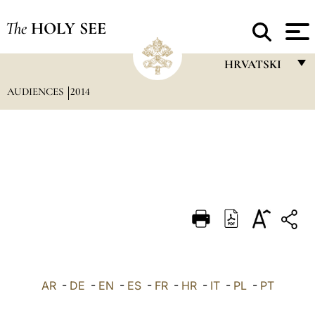
The
HOLY SEE
HRVATSKI
AUDIENCES
2014
FRANÇAIS
ENGLISH
ITALIANO
PORTUGUÊS
ESPAÑOL
DEUTSCH
POLSKI
العربيّة
AR
-
DE
-
EN
-
ES
-
FR
-
HR
-
IT
-
PL
-
PT
中文