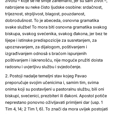
životu – koje se ne smije zanemariti, jer su sâm život –,
nabrojene su neke čisto ljudske osobine: srdačnost,
trijeznost, strpljivost, blagost, pouzdanost,
dobrodušnost. To je abeceda, osnovna gramatika
svake službe! To mora biti osnovna gramatika svakog
biskupa, svakog svećenika, svakog đakona, jer bez te
lijepe i istinske predispozicije za susretanjem, za
upoznavanjem, za dijalogom, poštivanjem i
izgrađivanjem odnosâ s braćom ispunjenih
poštivanjem i iskrenošću, nije moguće pružiti doista
radosnu i uvjerljivu službu i svjedočenje.
2. Postoji nadalje temeljni stav kojeg Pavao
preporučuje svojim učenicima i, samim tim, svima
onima koji su postavljeni u pastoralnu službu, bili oni
biskupi, svećenici, prezbiteri ili đakoni. Apostol potiče
neprestano ponovno oživljavati primljeni dar (usp. 1
Tim 4, 14; 2 Tim 1, 6). To znači da mora uvijek postojati