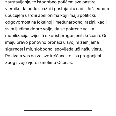
zaustavljanja, te istodobno potičem sve pastire i
vjernike da budu snažni i postojani u nadi. Još jednom
upućujem usrdni apel onima koji imaju političku
odgovornost na lokalnoj i međunarodnoj razini, kao i
svim ljudima dobre volje, da se pokrene velika
mobilizacija svijestâ u korist progonjenih kršćanâ. Oni
imaju pravo ponovno pronaći u svojim zemljama
sigurnost i mir, slobodno ispovijedajući našu vjeru.
Pozivam vas da za sve kršćane koji su progonjeni
zbog svoje vjere izmolimo Očenaš.