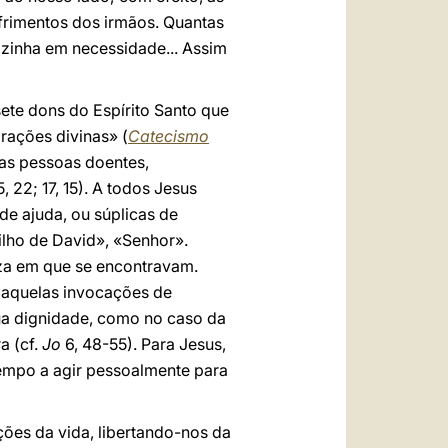
frimentos dos irmãos. Quantas
izinha em necessidade... Assim
ete dons do Espírito Santo que
irações divinas» (
Catecismo
as pessoas doentes,
5, 22; 17, 15). A todos Jesus
de ajuda, ou súplicas de
ilho de David», «Senhor».
teza em que se encontravam.
a aquelas invocações de
ua dignidade, como no caso da
a (cf.
Jo
6, 48-55). Para Jesus,
tempo a agir pessoalmente para
ões da vida, libertando-nos da