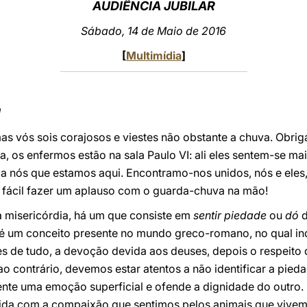
AUDIÊNCIA JUBILAR
Sábado, 14 de Maio de 2016
[
Multimídia
]
!
s vós sois corajosos e viestes não obstante a chuva. Obriga
a, os enfermos estão na sala Paulo VI: ali eles sentem-se m
 nós que estamos aqui. Encontramo-nos unidos, nós e eles,
 fácil fazer um aplauso com o guarda-chuva na mão!
 misericórdia, há um que consiste em
sentir piedade
ou
dó
 um conceito presente no mundo greco-romano, no qual in
s de tudo, a devoção devida aos deuses, depois o respeito d
ao contrário, devemos estar atentos a não identificar a pied
ente uma emoção superficial e ofende a dignidade do outr
da com a compaixão que sentimos pelos animais que vivem 