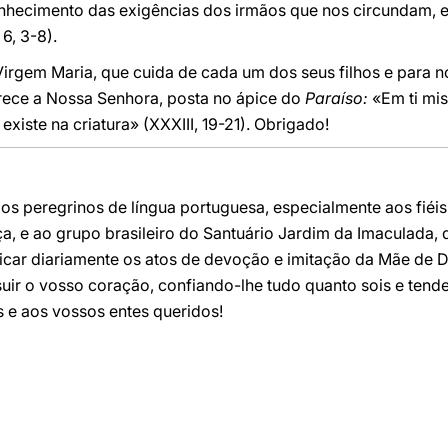
nhecimento das exigências dos irmãos que nos circundam, e
6, 3-8).
gem Maria, que cuida de cada um dos seus filhos e para nó
prece a Nossa Senhora, posta no ápice do
Paraíso:
«Em ti mise
existe na criatura» (XXXIII, 19-21). Obrigado!
os peregrinos de língua portuguesa, especialmente aos fiéis
a, e ao grupo brasileiro do Santuário Jardim da Imaculada, 
icar diariamente os atos de devoção e imitação da Mãe de D
uir o vosso coração, confiando-lhe tudo quanto sois e tende
 e aos vossos entes queridos!