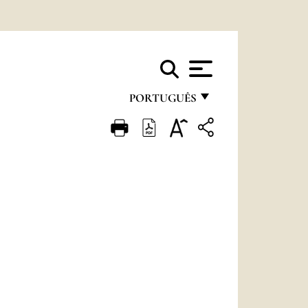
PORTUGUÊS
FRANÇAIS
ENGLISH
ITALIANO
PORTUGUÊS
ESPAÑOL
DEUTSCH
POLSKI