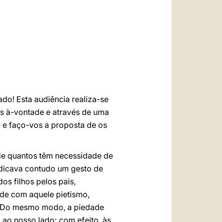
العربيّة
中文
LATINE
do! Esta audiência realiza-se
ais à-vontade e através de uma
 e faço-vos a proposta de os
de quantos têm necessidade de
dicava contudo um gesto de
os filhos pelos pais,
ade com aquele pietismo,
o. Do mesmo modo, a piedade
ao nosso lado; com efeito, às