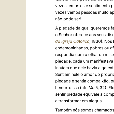
vezes temos este sentimento p
vezes vemos pessoas muito ape
não pode ser!
A piedade da qual queremos fa
o Senhor oferece aos seus disc
da Igreja Católica
,
1830). Nos 
endemoninhadas, pobres ou afl
respondia com o olhar da miser
piedade, cada um manifestava 
Intuíam que nele havia algo ex
Sentiam nele o amor do própri
piedade e sentia compaixão, p
hemorroíssa (cfr.
Mc
5, 32). El
sentir piedade equivale a com
a transformar em alegria.
Também nós somos chamados a c