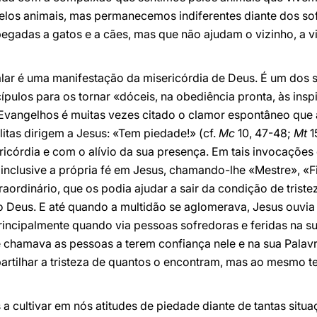
elos animais, mas permanecemos indiferentes diante dos so
gadas a gatos e a cães, mas que não ajudam o vizinho, a v
lar é uma manifestação da misericórdia de Deus. É um dos s
ípulos para os tornar «dóceis, na obediência pronta, às insp
Evangelhos é muitas vezes citado o clamor espontâneo que 
itas dirigem a Jesus: «Tem piedade!» (cf.
Mc
10, 47-48;
Mt
1
icórdia e com o alívio da sua presença. Em tais invocações 
inclusive a própria fé em Jesus, chamando-lhe «Mestre», «F
traordinário, que os podia ajudar a sair da condição de tris
o Deus. E até quando a multidão se aglomerava, Jesus ouvi
rincipalmente quando via pessoas sofredoras e feridas na s
e chamava as pessoas a terem confiança nele e na sua Palavr
partilhar a tristeza de quantos o encontram, mas ao mesmo 
ultivar em nós atitudes de piedade diante de tantas situaç