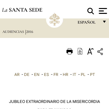
La
SANTA SEDE
ESPAÑOL
AUDIENCIAS
2016
FRANÇAIS
ENGLISH
ITALIANO
PORTUGUÊS
ESPAÑOL
AR
-
DE
-
EN
-
ES
-
FR
-
HR
-
IT
-
PL
-
PT
DEUTSCH
POLSKI
العربيّة
JUBILEO EXTRAORDINARIO DE LA MISERICORDIA
中文