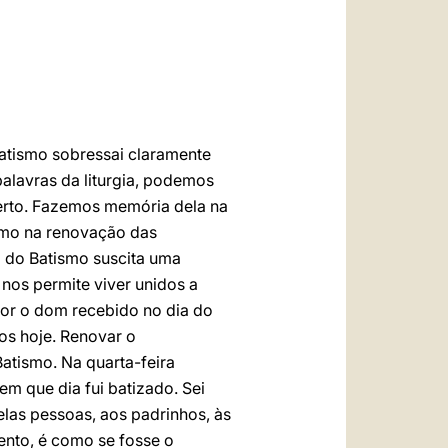
العربيّة
中文
LATINE
atismo sobressai claramente
palavras da liturgia, podemos
rto. Fazemos memória dela na
como na renovação das
o do Batismo suscita uma
 nos permite viver unidos a
lhor o dom recebido no dia do
os hoje. Renovar o
atismo. Na quarta-feira
em que dia fui batizado. Sei
las pessoas, aos padrinhos, às
ento, é como se fosse o