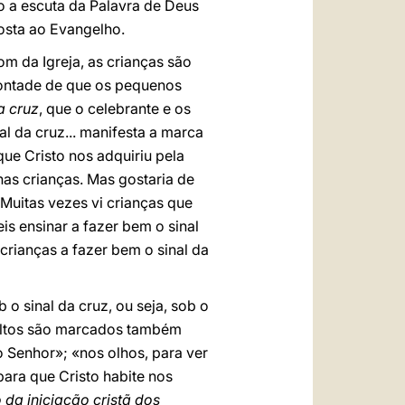
o a escuta da Palavra de Deus
posta ao Evangelho.
 da Igreja, as crianças são
vontade de que os pequenos
a cruz
, que o celebrante e os
nal da cruz... manifesta a marca
que Cristo nos adquiriu pela
nas crianças. Mas gostaria de
 Muitas vezes vi crianças que
is ensinar a fazer bem o sinal
 crianças a fazer bem o sinal da
 o sinal da cruz, ou seja, sob o
dultos são marcados também
o Senhor»; «nos olhos, para ver
para que Cristo habite nos
o da iniciação cristã dos