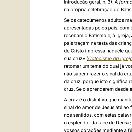
Introdução geral, n. 3). A
form
na própria celebração do Batis
Se os catecúmenos adultos man
apresentadas pelos pais, com 
recebam o Batismo e, à Igreja,
pais traçam na testa das crianç
de Cristo impressa naquele que
sua cruz» (
Catecismo da Igrej
retomar um tema do qual já vos
não sabem fazer o sinal da cruz
da cruz, porque isto significa 
cruz. Se o aprenderem desde a 
A cruz é o distintivo que manif
sinal do amor de Jesus até ao
nos sentidos, com estas palavr
o esplendor da face de Deus»; 
vossos corações mediante a fé»