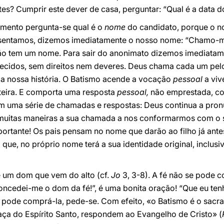
es? Cumprir este dever de casa, perguntar: “Qual é a data 
himento pergunta-se qual é o
nome
do candidato, porque o n
entamos, dizemos imediatamente o nosso nome: “Chamo-me 
o tem um nome. Para sair do anonimato dizemos imediata
idos, sem direitos nem deveres. Deus chama cada um pe
da nossa história. O Batismo acende a vocação
pessoal
a viv
nteira. E comporta uma resposta
pessoal,
não emprestada, co
 com uma série de chamadas e respostas: Deus continua a pr
muitas maneiras a sua chamada a nos conformarmos com o se
portante! Os pais pensam no nome que darão ao filho já ant
 que, no próprio nome terá a sua identidade original, inclusiv
é um dom que vem do alto (cf.
Jo
3, 3-8). A fé não se pode c
ncedei-me o dom da fé!”, é uma bonita oração! “Que eu tenh
pode comprá-la, pede-se. Com efeito, «o Batismo é o sacra
aça do Espírito Santo, respondem ao Evangelho de Cristo» (