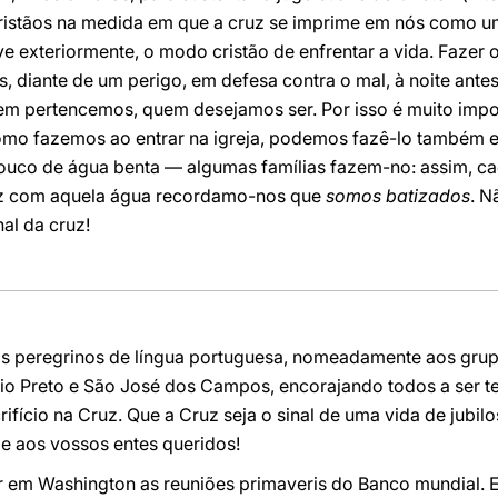
cristãos na medida em que a cruz se imprime em nós como u
sive exteriormente, o modo cristão de enfrentar a vida. Fazer
 diante de um perigo, em defesa contra o mal, à noite antes 
m pertencemos, quem desejamos ser. Por isso é muito impor
 como fazemos ao entrar na igreja, podemos fazê-lo também
co de água benta — algumas famílias fazem-no: assim, ca
ruz com aquela água recordamo-nos que
somos batizados
. N
nal da cruz!
os peregrinos de língua portuguesa, nomeadamente aos gru
Rio Preto e São José dos Campos, encorajando todos a ser 
fício na Cruz. Que a Cruz seja o sinal de uma vida de jubi
e aos vossos entes queridos!
 em Washington as reuniões primaveris do Banco mundial. E