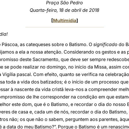
Praça São Pedro
Quarta-feira, 18 de abril de 2018
[
Multimídia
]
dia!
 Páscoa, as catequeses sobre o Batismo. O
significado
do B
irijamos a ela a nossa atenção. Considerando os gestos e as 
romisso deste Sacramento, que deve ser sempre redescobe
e se pode realizar no domingo, no início da Missa, assim 
 Vigília pascal. Com efeito, quanto se verifica na celebraçã
ssa toda a vida dos batizados; é o início de um processo que
gressar à nascente da vida cristã leva-nos a compreender me
compromisso de lhe corresponder na condição em que estam
or este dom, que é o Batismo, e recordar o dia do nosso B
eres de casa e, cada um de nós, recordar o dia do Batismo, 
tros não; os que não o sabem, perguntem aos parentes, àque
 é a data do meu Batismo?”. Porque o Batismo é um renascim