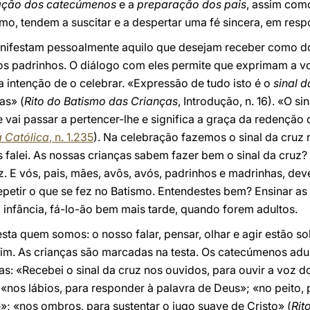
ação dos catecúmenos
e a
preparação dos pais
, assim com
mo, tendem a suscitar e a despertar uma fé sincera, em res
ifestam pessoalmente aquilo que desejam receber como dom
os padrinhos. O diálogo com eles permite que exprimam a 
 a intenção de o celebrar. «Expressão de tudo isto é o
sinal d
as» (
Rito do Batismo das Crianças
, Introdução, n. 16). «O si
 vai passar a pertencer-lhe e significa a graça da redenção 
a Católica
, n. 1.235
). Na celebração fazemos o sinal da cruz 
 falei. As nossas crianças sabem fazer bem o sinal da cruz?
. E vós, pais, mães, avôs, avós, padrinhos e madrinhas, deve
repetir o que se fez no Batismo. Entendestes bem? Ensinar as
infância, fá-lo-ão bem mais tarde, quando forem adultos.
esta quem somos: o nosso falar, pensar, olhar e agir estão sob
 fim. As crianças são marcadas na testa. Os catecúmenos a
as: «Recebei o sinal da cruz nos ouvidos, para ouvir a voz d
«nos lábios, para responder à palavra de Deus»; «no peito, 
; «nos ombros, para sustentar o jugo suave de Cristo» (
Rit