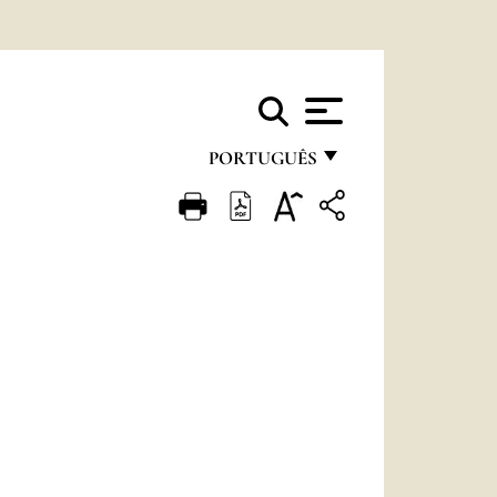
PORTUGUÊS
FRANÇAIS
ENGLISH
ITALIANO
PORTUGUÊS
ESPAÑOL
DEUTSCH
POLSKI