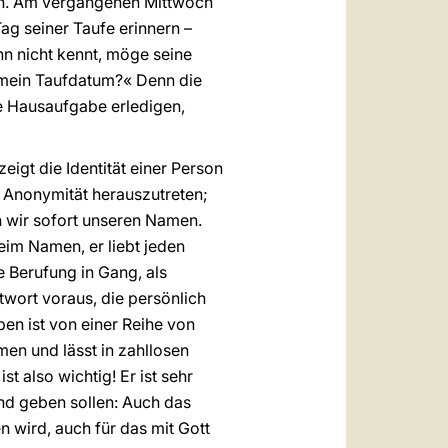
ern. Am vergangenen Mittwoch
g seiner Taufe erinnern –
hn nicht kennt, möge seine
 mein Taufdatum?« Denn die
se Hausaufgabe erledigen,
gt die Identität einer Person
r Anonymität herauszutreten;
n wir sofort unseren Namen.
eim Namen, er liebt jeden
e Berufung in Gang, als
twort voraus, die persönlich
ben ist von einer Reihe von
en und lässt in zahllosen
 also wichtig! Er ist sehr
nd geben sollen: Auch das
 wird, auch für das mit Gott