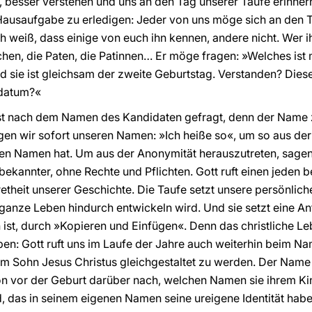
t, besser verstehen und uns an den Tag unserer Taufe erinn
Hausaufgabe zu erledigen: Jeder von uns möge sich an den Ta
h weiß, dass einige von euch ihn kennen, andere nicht. Wer i
hen, die Paten, die Patinnen… Er möge fragen: »Welches ist
nd sie ist gleichsam der zweite Geburtstag. Verstanden? Die
fdatum?«
t nach dem Namen des Kandidaten gefragt, denn der Name zei
agen wir sofort unseren Namen: »Ich heiße so«, um so aus de
inen Namen hat. Um aus der Anonymität herauszutreten, sage
kannter, ohne Rechte und Pflichten. Gott ruft einen jeden b
etheit unserer Geschichte. Die Taufe setzt unsere persönlich
 ganze Leben hindurch entwickeln wird. Und sie setzt eine An
 ist, durch »Kopieren und Einfügen«. Denn das christliche Le
: Gott ruft uns im Laufe der Jahre auch weiterhin beim Nam
m Sohn Jesus Christus gleichgestaltet zu werden. Der Name ist
on vor der Geburt darüber nach, welchen Namen sie ihrem Ki
, das in seinem eigenen Namen seine ureigene Identität haben