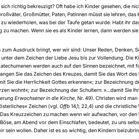
sich richtig bekreuzigt? Oft habe ich Kinder gesehen, die n
Großväter, Großmütter, Paten, Patinnen müsst sie lehren, das
zu wiederholen, was bei der Taufe getan wurde. Habt ihr da
ig zu machen. Wenn sie es als Kinder lernen, dann werden si
 zum Ausdruck bringt, wer wir sind: Unser Reden, Denken, S
unter dem Zeichen der Liebe Jesu bis zur Vollendung. Die Ki
atechumenen werden auch auf den Sinnen bezeichnet, mit f
ngen Sie das Zeichen des Kreuzes, damit Sie das Wort des He
 Sie die Herrlichkeit Gottes erkennen«; zur Bezeichnung de
zen wohnt«; zur Bezeichnung der Schultern: »…damit Sie Ihr
ederung Erwachsener in die Kirche
, Nr. 49). Christen wird ma
»österliches« Zeichen (vgl.
Offb
14,1; 22,4) und die christlic
. Das Kreuzzeichen zu machen wenn wir aufwachen, vor den M
Böse, am Abend vor dem Einschlafen, bedeutet, zu uns selb
r sein wollen. Daher ist es so wichtig, den Kindern beizubri