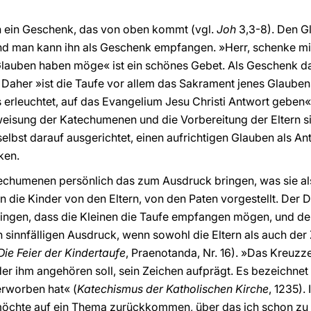
ch ein Geschenk, das von oben kommt (vgl.
Joh
3,3-8). Den G
nd man kann ihn als Geschenk empfangen. »Herr, schenke mi
Glauben haben möge« ist ein schönes Gebet. Als Geschenk da
. Daher »ist die Taufe vor allem das Sakrament jenes Glaube
 erleuchtet, auf das Evangelium Jesu Christi Antwort geben«
rweisung der Katechumenen und die Vorbereitung der Eltern 
selbst darauf ausgerichtet, einen aufrichtigen Glauben als A
ken.
chumenen persönlich das zum Ausdruck bringen, was sie al
ie Kinder von den Eltern, von den Paten vorgestellt. Der Dia
ingen, dass die Kleinen die Taufe empfangen mögen, und der 
en sinnfälligen Ausdruck, wenn sowohl die Eltern als auch de
Die Feier der Kindertaufe
, Praenotanda, Nr. 16). »Das Kreuzz
er ihm angehören soll, sein Zeichen aufprägt. Es bezeichnet
erworben hat« (
Katechismus der Katholischen Kirche
, 1235).
 möchte auf ein Thema zurückkommen, über das ich schon zu