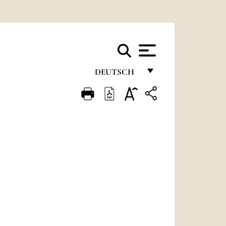
DEUTSCH
FRANÇAIS
ENGLISH
ITALIANO
PORTUGUÊS
ESPAÑOL
DEUTSCH
POLSKI