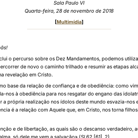
Sala Paulo VI
Quarta-feira, 28 de novembro de 2018
[
Multimídia
]
mãs!
nclui o percurso sobre os Dez Mandamentos, podemos utili
percorrer de novo o caminho trilhado e resumir as etapas al
na revelação em Cristo.
mo base da relação de confiança e de obediência: como vim
ida-nos à obediência para nos resgatar do engano das idola
r a própria realização nos ídolos deste mundo esvazia-nos 
ncia é a relação com Aquele que, em Cristo, nos torna filhos
nção e de libertação, as quais são o descanso verdadeiro, 
lma, só dele me vem a salvação» (
Sl
62 [61], 2).