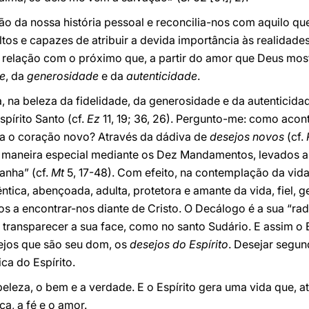
ação da nossa história pessoal e reconcilia-nos com aquilo q
tos e capazes de atribuir a devida importância às realidade
relação com o próximo que, a partir do amor que Deus most
de
, da
generosidade
e da
autenticidade
.
a, na beleza da fidelidade, da generosidade e da autentici
spírito Santo (cf.
Ez
11, 19; 36, 26). Pergunto-me: como acon
ra o coração novo? Através da dádiva de
desejos novos
(cf.
e maneira especial mediante os Dez Mandamentos, levados 
anha” (cf.
Mt
5, 17-48). Com efeito, na contemplação da vida 
têntica, abençoada, adulta, protetora e amante da vida, fiel, 
s a encontrar-nos diante de Cristo. O Decálogo é a sua “ra
 transparecer a sua face, como no santo Sudário. E assim o 
sejos que são seu dom, os
desejos do Espírito
. Desejar segun
ca do Espírito.
eleza, o bem e a verdade. E o Espírito gera uma vida que, a
a, a fé e o amor.