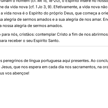
rruínam o homem (cf.
Mt
15, 18-20), o Espírito insere no nos
me da vida nova (cf.
1 Jo
3, 9). Efetivamente, a vida nova não
vida nova é o Espírito do próprio Deus, que começa a orien
ssa alegria de sermos amados e a sua alegria de nos amar. En
 a nossa alegria de sermos amados.
 para nós, cristãos: contemplar Cristo a fim de nos abrirmo
para receber o seu Espírito Santo.
s peregrinos de língua portuguesa aqui presentes. Ao conclu
e Jesus, que nos espera em cada dia nos sacramentos, na o
eus vos abençoe!