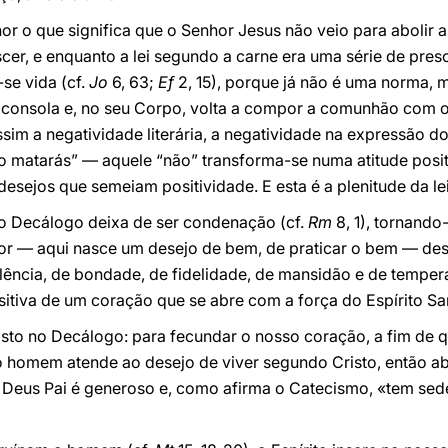
o que significa que o Senhor Jesus não veio para abolir a l
cer, e enquanto a lei segundo a carne era uma série de pres
-se vida (cf.
Jo
6, 63;
Ef
2, 15), porque já não é uma norma, m
 consola e, no seu Corpo, volta a compor a comunhão com o
sim a negatividade literária, a negatividade na expressão
não matarás” — aquele “não” transforma-se numa atitude posit
esejos que semeiam positividade. E esta é a plenitude da lei
 o Decálogo deixa de ser condenação (cf.
Rm
8, 1), tornando
or — aqui nasce um desejo de bem, de praticar o bem — dese
ncia, de bondade, de fidelidade, de mansidão e de temper
ositiva de um coração que se abre com a força do Espírito Sa
isto no Decálogo: para fecundar o nosso coração, a fim de q
 homem atende ao desejo de viver segundo Cristo, então abr
e Deus Pai é generoso e, como afirma o Catecismo, «tem se