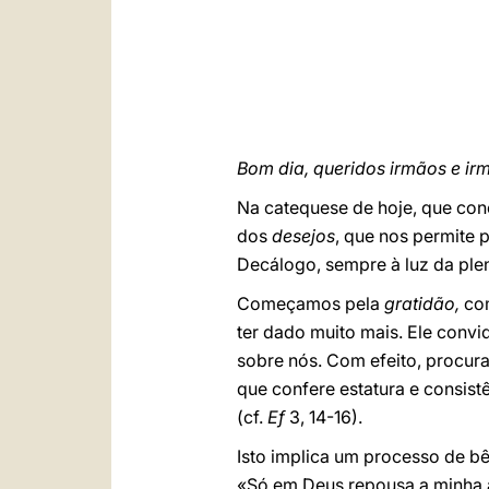
Bom dia, queridos irmãos e ir
Na catequese de hoje, que co
dos
desejos
, que nos permite 
Decálogo, sempre à luz da ple
Começamos pela
gratidão,
co
ter dado muito mais. Ele conv
sobre nós. Com efeito, procura
que confere estatura e consistê
(cf.
Ef
3, 14-16).
Isto implica um processo de bê
«Só em Deus repousa a minha a