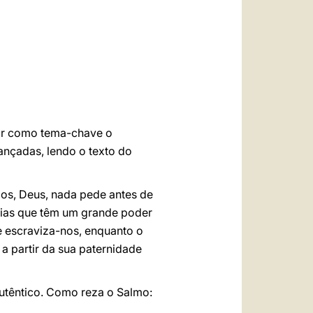
العربيّة
中文
LATINE
zar como tema-chave o
cançadas, lendo o texto do
os, Deus, nada pede antes de
trias que têm um grande poder
e escraviza-nos, enquanto o
 a partir da sua paternidade
autêntico. Como reza o Salmo: