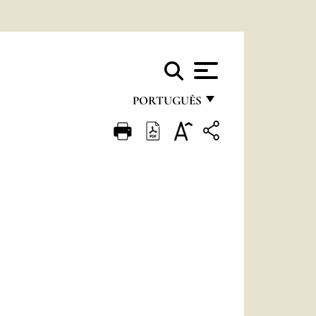
PORTUGUÊS
FRANÇAIS
ENGLISH
ITALIANO
PORTUGUÊS
ESPAÑOL
DEUTSCH
POLSKI