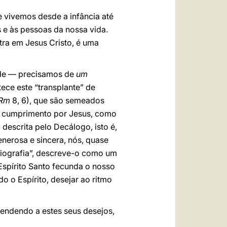
ue vivemos desde a infância até
s e às pessoas da nossa vida.
ra em Jesus Cristo, é uma
dade — precisamos de
um
tece este “transplante” de
Rm
8, 6), que são semeados
a cumprimento por Jesus, como
descrita pelo Decálogo, isto é,
generosa e sincera, nós, quase
diografia”, descreve-o como um
Espírito Santo fecunda o nosso
do o Espírito, desejar ao ritmo
tendendo a estes seus desejos,