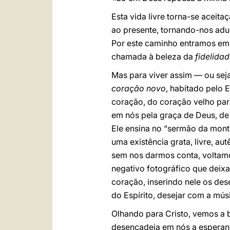
Esta vida livre torna-se aceit
ao presente, tornando-nos adul
Por este caminho entramos em 
chamada à beleza da
fidelida
Mas para viver assim — ou sej
coração novo
, habitado pelo E
coração, do coração velho pa
em nós pela graça de Deus, d
Ele ensina no “sermão da mont
uma existência grata, livre, au
sem nos darmos conta, voltamo
negativo fotográfico que deixa
coração, inserindo nele os de
do Espírito, desejar com a músi
Olhando para Cristo, vemos a b
desencadeia em nós a esperanç