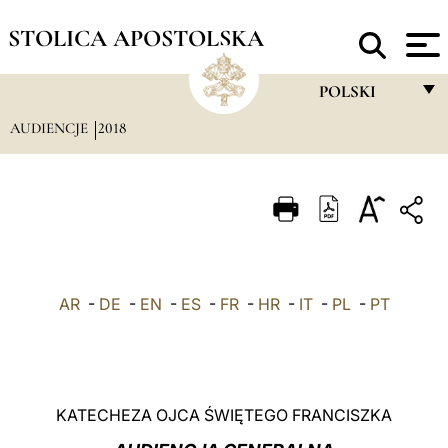
STOLICA APOSTOLSKA
POLSKI
AUDIENCJE
2018
FRANÇAIS
ENGLISH
ITALIANO
PORTUGUÊS
ESPAÑOL
AR
-
DE
-
EN
-
ES
-
FR
-
HR
-
IT
-
PL
-
PT
DEUTSCH
POLSKI
العربيّة
KATECHEZA OJCA ŚWIĘTEGO FRANCISZKA
中文