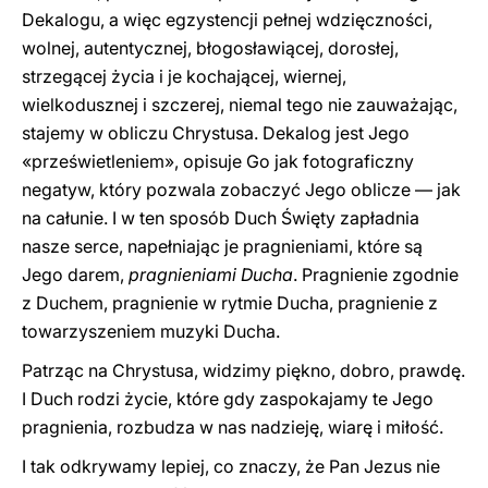
Dekalogu, a więc egzystencji pełnej wdzięczności,
wolnej, autentycznej, błogosławiącej, dorosłej,
strzegącej życia i je kochającej, wiernej,
wielkodusznej i szczerej, niemal tego nie zauważając,
stajemy w obliczu Chrystusa. Dekalog jest Jego
«prześwietleniem», opisuje Go jak fotograficzny
negatyw, który pozwala zobaczyć Jego oblicze — jak
na całunie. I w ten sposób Duch Święty zapładnia
nasze serce, napełniając je pragnieniami, które są
Jego darem,
pragnieniami Ducha
. Pragnienie zgodnie
z Duchem, pragnienie w rytmie Ducha, pragnienie z
towarzyszeniem muzyki Ducha.
Patrząc na Chrystusa, widzimy piękno, dobro, prawdę.
I Duch rodzi życie, które gdy zaspokajamy te Jego
pragnienia, rozbudza w nas nadzieję, wiarę i miłość.
I tak odkrywamy lepiej, co znaczy, że Pan Jezus nie