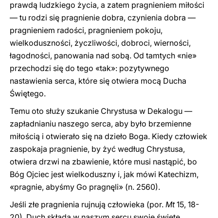
prawdą ludzkiego życia, a zatem pragnieniem miłości
— tu rodzi się pragnienie dobra, czynienia dobra —
pragnieniem radości, pragnieniem pokoju,
wielkoduszności, życzliwości, dobroci, wierności,
łagodności, panowania nad sobą. Od tamtych «nie»
przechodzi się do tego «tak»: pozytywnego
nastawienia serca, które się otwiera mocą Ducha
Świętego.
Temu oto służy szukanie Chrystusa w Dekalogu —
zapładnianiu naszego serca, aby było brzemienne
miłością i otwierało się na dzieło Boga. Kiedy człowiek
zaspokaja pragnienie, by żyć według Chrystusa,
otwiera drzwi na zbawienie, które musi nastąpić, bo
Bóg Ojciec jest wielkoduszny i, jak mówi Katechizm,
«pragnie, abyśmy Go pragnęli» (n. 2560).
Jeśli złe pragnienia rujnują człowieka (por.
Mt
15, 18-
20), Duch składa w naszym sercu swoje święte