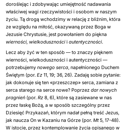
doroślejąc i zdobywając umiejętność nadawania
właściwej wagi rzeczywistości i osobom w naszym
życiu. Tą drogą wchodzimy w relację z bliźnim, która
ze względu na miłość, okazywaną przez Boga w
Jezusie Chrystusie, jest powołaniem do piękna
wierności, wielkoduszności
i
autentyczności
.
Lecz aby żyć w ten sposób — to znaczy pięknem
wierności, wielkoduszności i autentyczności —
potrzebujemy
nowego serca
, napełnionego Duchem
Świętym (por.
Ez
11, 19; 36, 26). Zadaję sobie pytanie:
jak dokonuje się ten «przeszczep» serca, zamiana z
serca starego na serce nowe? Poprzez
dar nowych
pragnień
(por.
Rz
8, 6), które są zasiewane w nas
przez łaskę Bożą, a w sposób szczególny przez
Dziesięć Przykazań, którym nadał pełną treść Jezus,
jak naucza On w Kazaniu na Górze (por.
Mt
5, 17-48).
W istocie, przez kontemplowanie życia opisanego w