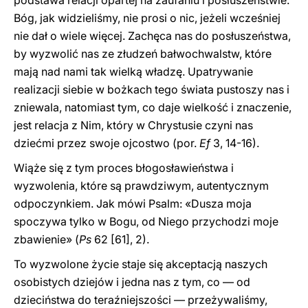
podstawa relacji opartej na zaufaniu i posłuszeństwie.
Bóg, jak widzieliśmy, nie prosi o nic, jeżeli wcześniej
nie dał o wiele więcej. Zachęca nas do posłuszeństwa,
by wyzwolić nas ze złudzeń bałwochwalstw, które
mają nad nami tak wielką władzę. Upatrywanie
realizacji siebie w bożkach tego świata pustoszy nas i
zniewala, natomiast tym, co daje wielkość i znaczenie,
jest relacja z Nim, który w Chrystusie czyni nas
dziećmi przez swoje ojcostwo (por.
Ef
3, 14-16).
Wiąże się z tym proces błogosławieństwa i
wyzwolenia, które są prawdziwym, autentycznym
odpoczynkiem. Jak mówi Psalm: «Dusza moja
spoczywa tylko w Bogu, od Niego przychodzi moje
zbawienie» (
Ps
62 [61], 2).
To wyzwolone życie staje się akceptacją naszych
osobistych dziejów i jedna nas z tym, co — od
dzieciństwa do teraźniejszości — przeżywaliśmy,