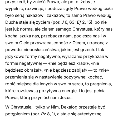
przyszedł, by znieść Prawo, ale po to, żeby je
wypełnić, rozwinąć, i podczas gdy Prawo według ciała
było serią nakazów i zakazów, to samo Prawo według
Ducha staje się życiem (por.
J
6, 63;
Ef
2, 15), bo nie
jest już normą, ale ciałem samego Chrystusa, który nas
kocha, szuka nas, przebacza nam, pociesza nas i w
swoim Ciele przywraca jedność z Ojcem, utraconą z
powodu nieposłuszeństwa, jakim jest grzech. I tak
językowe formy negatywne, wyrażanie przykazań w
formie negatywnej — «nie będziesz kradł», «nie
będziesz obrażał», «nie będziesz zabijał» — to «nie»
przemienia się w nastawienie pozytywne: kochać,
robić miejsce dla innych w swoim sercu, to pragnienia,
które rozsiewają pozytywną energię. I to jest pełnia
Prawa, którą przyniósł nam Jezus.
W Chrystusie, i tylko w Nim, Dekalog przestaje być
potępieniem (por.
Rz
8, 1), a staje się autentyczną