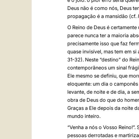
e o joio: o pior erro seria qu
Deus não é como nós, Deus tem 
propagação é a mansidão (cf.
O Reino de Deus é certamente 
parece nunca ter a maioria ab
precisamente isso que faz ferm
quase invisível, mas tem em si
31-32). Neste “destino” do Rei
contemporâneos um sinal frági
Ele mesmo se definiu, que morr
eloquente: um dia o camponês l
levante, de noite e de dia, a 
obra de Deus do que do home
Graças a Ele depois da noite d
mundo inteiro.
“Venha a nós o Vosso Reino!”.
pessoas derrotadas e martiriz