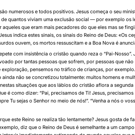
 são numerosos e todos positivos. Jesus começa o seu minis
o, de quantos viviam uma exclusão social — por exemplo os
r aqueles que eram mais pecadores do que eles mas se fing
 Jesus indica estes sinais, os sinais do Reino de Deus: «Os
 surdos ouvem, os mortos ressuscitam e a Boa Nova é anunc
repete com insistência o cristão quando reza o “Pai-Nosso”.
voado por tantas pessoas que sofrem, por pessoas que não
 exploração, pensemos no tráfico de crianças, por exemplo.
to ainda não se concretizou totalmente: muitos homens e mu
nestas situações que aos lábios do cristão aflora a segunda
Que é como dizer: “Pai, precisamos de Ti! Jesus, precisamos
pre Tu sejas o Senhor no meio de nós!”. “Venha a nós o vosso
ue este Reino se realiza tão lentamente? Jesus gosta de fal
exemplo, diz que o Reino de Deus é semelhante a um campo 