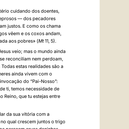
tério cuidando dos doentes,
 leprosos — dos pecadores
iam justos. E como os chama
 cegos vêem e os coxos andam,
iada aos pobres» (
Mt
11, 5).
 Jesus veio; mas o mundo ainda
 se reconciliam nem perdoam,
 Todas estas realidades são a
lheres ainda vivem com o
 invocação do “Pai-Nosso”:
 de ti, temos necessidade de
 Reino, que tu estejas entre
ar da sua vitória com a
no qual crescem juntos o trigo