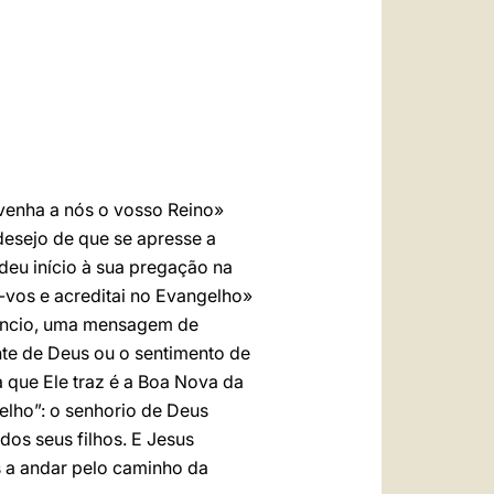
العربيّة
中文
LATINE
venha a nós o vosso Reino»
 desejo de que se apresse a
 deu início à sua pregação na
-vos e acreditai no Evangelho»
núncio, uma mensagem de
nte de Deus ou o sentimento de
a que Ele traz é a Boa Nova da
elho”: o senhorio de Deus
dos seus filhos. E Jesus
s a andar pelo caminho da