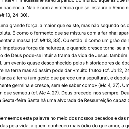
erer intervir imediatamente extirpando do mundo aquelas que
paciência. Não é com a violência que se instaura o Reino n
Mt
13, 24-30).
uma grande força, a maior que existe, mas não segundo os c
soluta. É como o fermento que se mistura com a farinha: ap
entar a massa (cf.
Mt
13, 33). Ou então, é como um grão de 
 a impetuosa força da natureza, e quando cresce torna-se a m
no de Deus pode-se intuir a trama da vida de Jesus: também E
l, um evento quase desconhecido pelos historiadores da épo
e na terra mas só assim pode dar «muito fruto» (cf.
Jo
12, 2
ança à terra (um gesto que parece uma sepultura), e depois 
semente germina e cresce, sem ele saber como» (
Mc
4, 27). U
m que semeou (cf.
Mc
4, 27). Deus precede-nos sempre, De
a Sexta-feira Santa há uma alvorada de Ressurreição capaz 
 Semeemos esta palavra no meio dos nossos pecados e das n
adas pela vida, a quem conheceu mais ódio do que amor, a q