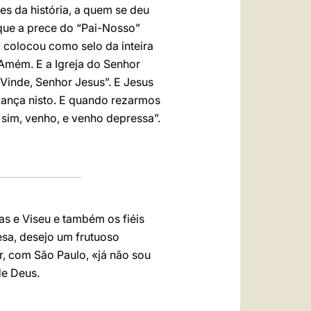
es da história, a quem se deu
ue a prece do “Pai-Nosso”
 colocou como selo da inteira
 Amém. E a Igreja do Senhor
Vinde, Senhor Jesus”. E Jesus
iança nisto. E quando rezarmos
 sim, venho, e venho depressa”.
s e Viseu e também os fiéis
esa, desejo um frutuoso
r, com São Paulo, «já não sou
de Deus.