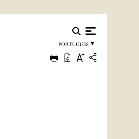
PORTUGUÊS
FRANÇAIS
ENGLISH
ITALIANO
PORTUGUÊS
ESPAÑOL
DEUTSCH
POLSKI