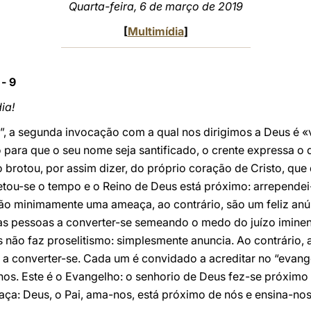
Quarta-feira, 6 de março de 2019
[
Multimídia
]
- 9
ia!
 a segunda invocação com a qual nos dirigimos a Deus é «
o para que o seu nome seja santificado, o crente expressa o
o brotou, por assim dizer, do próprio coração de Cristo, que
tou-se o tempo e o Reino de Deus está próximo: arrependei
o são minimamente uma ameaça, ao contrário, são um feliz a
r as pessoas a converter-se semeando o medo do juízo imine
 não faz proselitismo: simplesmente anuncia. Ao contrário, 
a a converter-se. Cada um é convidado a acreditar no “evang
hos. Este é o Evangelho: o senhorio de Deus fez-se próximo 
raça: Deus, o Pai, ama-nos, está próximo de nós e ensina-no