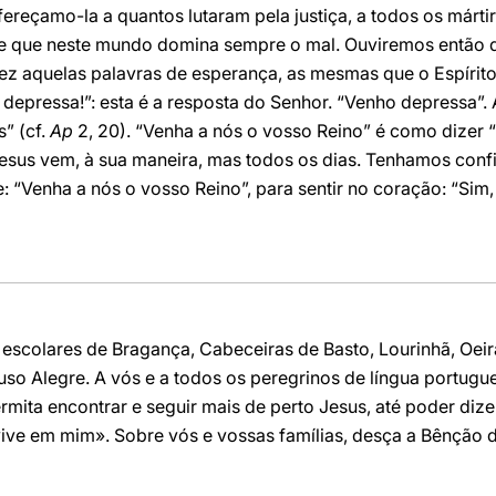
eçamo-la a quantos lutaram pela justiça, a todos os mártir
e que neste mundo domina sempre o mal. Ouviremos então q
ez aquelas palavras de esperança, as mesmas que o Espírito
 depressa!”: esta é a resposta do Senhor. “Venho depressa”.
” (cf.
Ap
2, 20). “Venha a nós o vosso Reino” é como dizer “
 Jesus vem, à sua maneira, mas todos os dias. Tenhamos conf
“Venha a nós o vosso Reino”, para sentir no coração: “Sim,
escolares de Bragança, Cabeceiras de Basto, Lourinhã, Oeira
so Alegre. A vós e a todos os peregrinos de língua portugu
ita encontrar e seguir mais de perto Jesus, até poder dize
vive em mim». Sobre vós e vossas famílias, desça a Bênção 