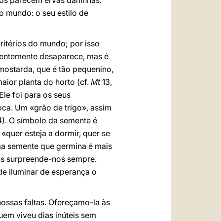
 nos parecem ervas daninhas.
o mundo: o seu estilo de
ritérios do mundo; por isso
arentemente desaparece, mas é
mostarda, que é tão pequenino,
aior planta do horto (cf.
Mt
13,
le foi para os seus
ca. Um «grão de trigo», assim
4). O símbolo da semente é
«quer esteja a dormir, quer se
ma semente que germina é mais
us surpreende-nos sempre.
de iluminar de esperança o
ossas faltas. Ofereçamo-la às
uem viveu dias inúteis sem