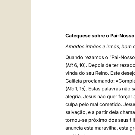
Catequese sobre o Pai-Nosso 
Amados irmãos e irmãs, bom d
Quando rezamos o “Pai-Nosso”,
(
Mt
6, 10). Depois de ter rezad
vinda do seu Reino. Este desej
Galileia proclamando: «Comple
(
Mc
1, 15). Estas palavras nã
alegria. Jesus não quer força
culpa pelo mal cometido. Jesus
salvação, e a partir dela cham
tornou-se próximo dos seus fil
anuncia esta maravilha, esta g