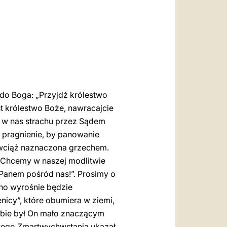
العربيّة
中文
LATINE
 do Boga: „Przyjdź królestwo
st królestwo Boże, nawracajcie
 w nas strachu przez Sądem
 pragnienie, by panowanie
t wciąż naznaczona grzechem.
. Chcemy w naszej modlitwie
 Panem pośród nas!”. Prosimy o
ono wyrośnie będzie
icy”, które obumiera w ziemi,
obie był On mało znaczącym
swego Zmartwychwstania ukazał