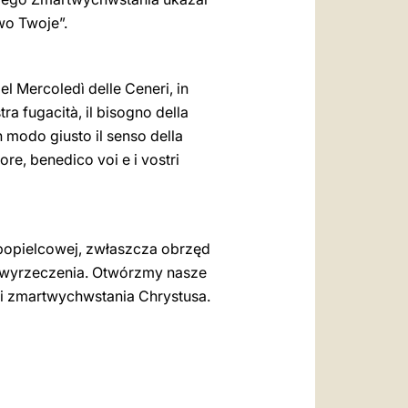
wo Twoje”.
del Mercoledì delle Ceneri, in
ra fugacità, il bisogno della
n modo giusto il senso della
uore, benedico voi e i vostri
popielcowej, zwłaszcza obrzęd
i wyrzeczenia. Otwórzmy nasze
i i zmartwychwstania Chrystusa.