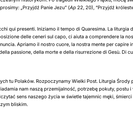
prosimy: „Przyjdź Panie Jezu” (
Ap
22, 20), “Przyjdź królest
cchi qui presenti. Iniziamo il tempo di Quaresima. La liturgia 
posizione delle ceneri sul capo, ci aiuta a comprendere la nost
inuncia. Apriamo il nostro cuore, la nostra mente per capire i
i della passione, della morte e della risurrezione di Gesù. Di c
ch tu Polaków. Rozpoczynamy Wielki Post. Liturgia Środy 
iadamia nam naszą przemijalność, potrzebę pokuty, postu 
dczytać sens naszego życia w świetle tajemnic męki, śmierc
zym bliskim.