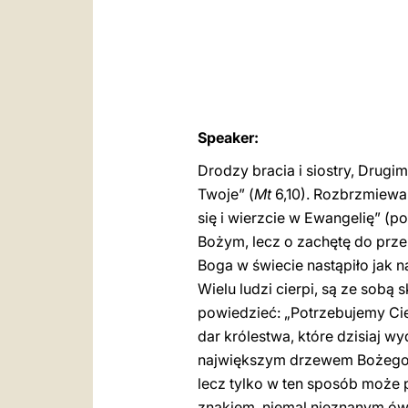
Speaker:
Drodzy bracia i siostry, Drug
Twoje” (
Mt
6,10). Rozbrzmiewa 
się i wierzcie w Ewangelię” (po
Bożym, lecz o zachętę do prze
Boga w świecie nastąpiło jak 
Wielu ludzi cierpi, są ze sob
powiedzieć: „Potrzebujemy Cie
dar królestwa, które dzisiaj 
największym drzewem Bożego Og
lecz tylko w ten sposób może p
znakiem, niemal nieznanym ów