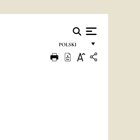
POLSKI
FRANÇAIS
ENGLISH
ITALIANO
PORTUGUÊS
ESPAÑOL
DEUTSCH
POLSKI