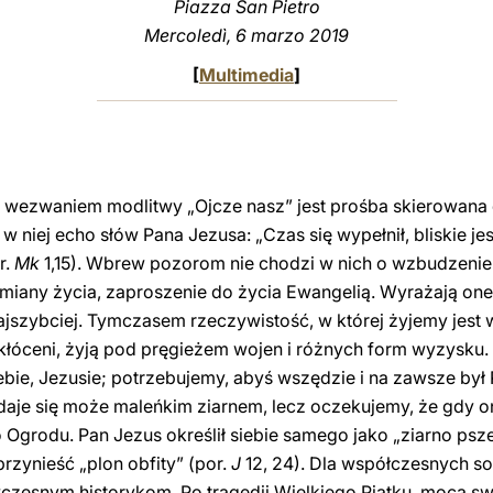
Piazza San Pietro
Mercoledì, 6 marzo 2019
[
Multimedia
]
im wezwaniem modlitwy „Ojcze nasz” jest prośba skierowana
w niej echo słów Pana Jezusa: „Czas się wypełnił, bliskie je
r.
Mk
1,15). Wbrew pozorom nie chodzi w nich o wzbudzenie
miany życia, zaproszenie do życia Ewangelią. Wyrażają one
najszybciej. Tymczasem rzeczywistość, w której żyjemy jes
ą skłóceni, żyją pod pręgieżem wojen i różnych form wyzysku
bie, Jezusie; potrzebujemy, abyś wszędzie i na zawsze był
wydaje się może maleńkim ziarnem, lecz oczekujemy, że gdy 
rodu. Pan Jezus określił siebie samego jako „ziarno pszen
rzynieść „plon obfity” (por.
J
12, 24). Dla współczesnych s
czesnym historykom. Po tragedii Wielkiego Piątku, mocą 