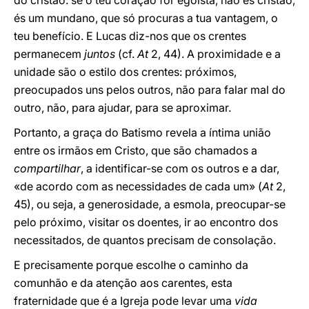
do cristão: se o teu coração for egoísta, não és cristão,
és um mundano, que só procuras a tua vantagem, o
teu benefício. E Lucas diz-nos que os crentes
permanecem
juntos
(cf.
At
2, 44). A proximidade e a
unidade são o estilo dos crentes: próximos,
preocupados uns pelos outros, não para falar mal do
outro, não, para ajudar, para se aproximar.
Portanto, a graça do Batismo revela a íntima união
entre os irmãos em Cristo, que são chamados a
compartilhar
, a identificar-se com os outros e a dar,
«de acordo com as necessidades de cada um» (
At
2,
45), ou seja, a generosidade, a esmola, preocupar-se
pelo próximo, visitar os doentes, ir ao encontro dos
necessitados, de quantos precisam de consolação.
E precisamente porque escolhe o caminho da
comunhão e da atenção aos carentes, esta
fraternidade que é a Igreja pode levar uma
vida