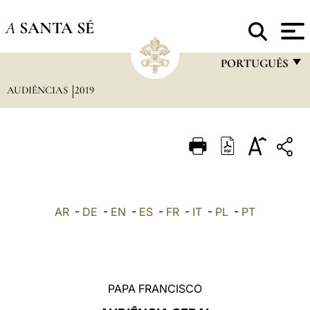
A
SANTA SÉ
PORTUGUÊS
AUDIÊNCIAS
2019
FRANÇAIS
ENGLISH
ITALIANO
PORTUGUÊS
ESPAÑOL
AR
-
DE
-
EN
-
ES
-
FR
-
IT
-
PL
-
PT
DEUTSCH
POLSKI
العربيّة
PAPA FRANCISCO
中文