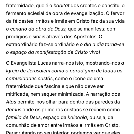
fraternidade, que é o
habitat
dos crentes e constitui o
fermento eclesial da obra de evangelização. O fervor
da fé destes irmãos e irmãs em Cristo faz da sua vida
o cenário da obra de Deus,
que se manifesta com
prodígios e sinais através dos Apóstolos. O
extraordinário faz-se ordinário e
o dia a dia torna-se
o espaço da manifestação de Cristo vivo!
O Evangelista Lucas narra-nos isto, mostrando-nos
a
Igreja de Jerusalém como o paradigma de todas as
comunidades cristãs
, como o ícone de uma
fraternidade que fascina e que não deve ser
mitificada, nem sequer minimizada. A narração dos
Atos
permite-nos olhar para dentro das paredes da
domus
onde os primeiros cristãos se reúnem como
família de Deus
, espaço da
koinonia
, ou seja, da
comunhão de amor entre irmãos e irmãs em Cristo.
Perscrutando no seu interior, podemos ver que eles