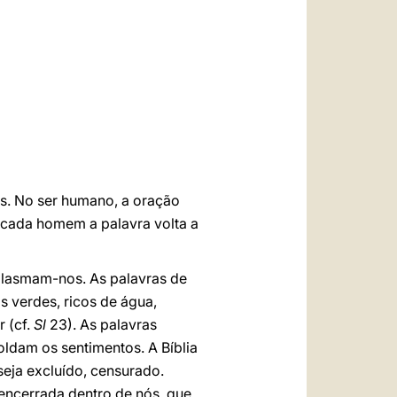
العربيّة
中文
LATINE
us. No ser humano, a oração
e cada homem a palavra volta a
plasmam-nos. As palavras de
 verdes, ricos de água,
 (cf.
Sl
23). As palavras
ldam os sentimentos. A Bíblia
eja excluído, censurado.
encerrada dentro de nós, que