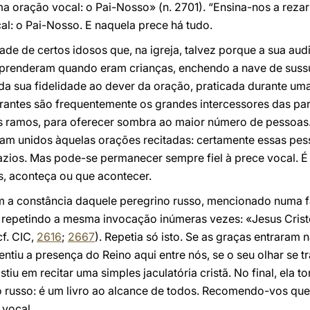
ma oração vocal: o Pai-Nosso» (n. 2701). “Ensina-nos a rezar
l: o Pai-Nosso. E naquela prece há tudo.
de de certos idosos que, na igreja, talvez porque a sua aud
prenderam quando eram crianças, enchendo a nave de sussur
da sua fidelidade ao dever da oração, praticada durante uma 
rantes são frequentemente os grandes intercessores das par
s ramos, para oferecer sombra ao maior número de pessoas
am unidos àquelas orações recitadas: certamente essas pe
azios. Mas pode-se permanecer sempre fiel à prece vocal. É
is, aconteça ou que acontecer.
a constância daquele peregrino russo, mencionado numa fa
 repetindo a mesma invocação inúmeras vezes: «Jesus Cristo
f. CIC,
2616
;
2667
). Repetia só isto. Se as graças entraram 
sentiu a presença do Reino aqui entre nós, se o seu olhar se
stiu em recitar uma simples jaculatória cristã. No final, ela 
no russo: é um livro ao alcance de todos. Recomendo-vos que 
 vocal.