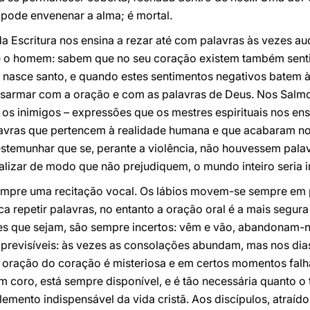
pode envenenar a alma; é mortal.
a Escritura nos ensina a rezar até com palavras às vezes au
 o homem: sabem que no seu coração existem também sentim
asce santo, e quando estes sentimentos negativos batem à
sarmar com a oração e com as palavras de Deus. Nos Sal
os inimigos – expressões que os mestres espirituais nos ens
avras que pertencem à realidade humana e que acabaram n
 testemunhar que se, perante a violência, não houvessem pala
alizar de modo que não prejudiquem, o mundo inteiro seria i
empre uma recitação vocal. Os lábios movem-se sempre em 
ca repetir palavras, no entanto a oração oral é a mais segur
es que sejam, são sempre incertos: vêm e vão, abandonam-
mprevisíveis: às vezes as consolações abundam, mas nos di
oração do coração é misteriosa e em certos momentos falha
m coro, está sempre disponível, e é tão necessária quanto o
lemento indispensável da vida cristã. Aos discípulos, atraíd