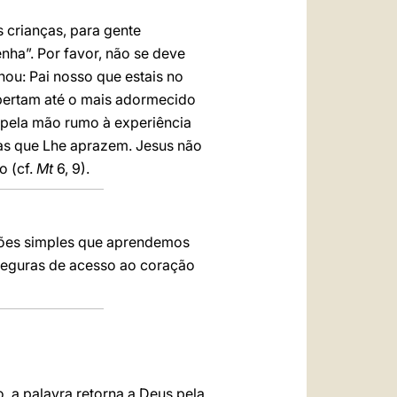
 crianças, para gente
nha”. Por favor, não se deve
nou: Pai nosso que estais no
pertam até o mais adormecido
 pela mão rumo à experiência
tas que Lhe aprazem. Jesus não
o (cf.
Mt
6, 9).
ações simples que aprendemos
seguras de acesso ao coração
, a palavra retorna a Deus pela