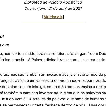
Biblioteca do Palácio Apostólico
Quarta-feira, 21 de abril de 2021
[
Multimídia
]
al
 dia!
e, num certo sentido, todas as criaturas “dialogam” com De
ntico, poesia... A Palavra divina fez-se carne, e na carne d
aturas, mas são também as nossas mães, e em certa medida 
nça através de um vale escuro, orientando-nos para prados
dos olhos de um inimigo, como o Salmo nos ensina a recitar
á também o caminho inverso: aquele em que as palavras mo
ue tudo vem à luz através da palavra, que nada de humano s
sa se permanecer coberta, fechada dentro de nós... Uma dor 