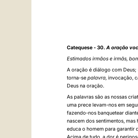
Catequese - 30.
A oração voc
Estimados irmãos e irmãs, bom
A oração é diálogo com Deus; 
torna-se
palavra,
invocação, câ
Deus na oração.
As palavras são as nossas cri
uma prece levam-nos em segura
fazendo-nos banquetear diante 
nascem dos sentimentos, mas h
educa o homem para garantir q
Acima de tudo, a dor é perigo