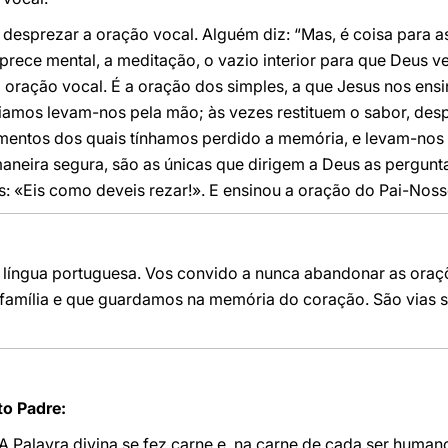
esprezar a oração vocal. Alguém diz: “Mas, é coisa para as
prece mental, a meditação, o vazio interior para que Deus ve
 oração vocal. É a oração dos simples, a que Jesus nos ensi
amos levam-nos pela mão; às vezes restituem o sabor, des
mentos dos quais tínhamos perdido a memória, e levam-nos
maneira segura, são as únicas que dirigem a Deus as pergun
: «Eis como deveis rezar!». E ensinou a oração do Pai-Noss
e língua portuguesa. Vos convido a nunca abandonar as or
família e que guardamos na memória do coração. São vias 
o Padre:
 Palavra divina se fez carne e, na carne de cada ser humano