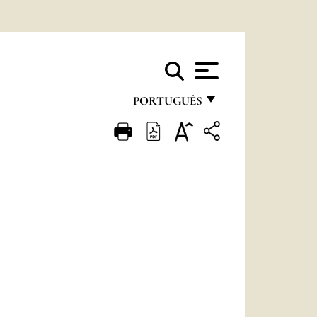
PORTUGUÊS
FRANÇAIS
ENGLISH
ITALIANO
PORTUGUÊS
ESPAÑOL
DEUTSCH
POLSKI