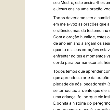
seu Mestre, este ensina-lhes u
e Jesus ensina uma oração voca
Todos deveríamos ter a humilda
em meia-voz as orações que a
o silêncio, mas dá testemunho 
Com a oração humilde, estes o
de ano em ano alargam os seu
quanto os seus corações estav
enfrentar noites e momentos v
corda para permanecer ali, fié
Todos temos que aprender com 
que aprendeu a arte da oração
piedade de nós, pecadores!» (c
se tornou tão ardente que ele 
uma criança, foi porque ele insi
É bonita a história do peregri
compreender o que é a oração