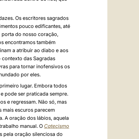
dazes. Os escritores sagrados
entos pouco edificantes, até
 porta do nosso coração,
mos encontramos também
inam a atribuir ao diabo e aos
o contexto das Sagradas
vras para tornar inofensivos os
nundado por eles.
primeiro lugar. Embora todos
a e pode ser praticada sempre.
nos e regressam. Não só, mas
as mais escuros parecem
. A oração dos lábios, aquela
 trabalho manual. O
Catecismo
os pela oração silenciosa do