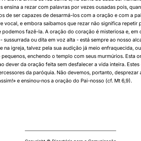
os ensina a rezar com palavras por vezes ousadas pois, qu
os de ser capazes de desarmá-los com a oração e com a pal
vocal, e embora saibamos que rezar não significa repetir p
e podemos fazê-la. A oração do coração é misteriosa e, em 
- sussurrada ou dita em voz alta - está sempre ao nosso al
 na igreja, talvez pela sua audição já meio enfraquecida, 
pequenos, enchendo o templo com seus murmúrios. Esta ora
ao dever da oração feita sem desfalecer a vida inteira. Este
ercessores da paróquia. Não devemos, portanto, desprezar 
assim!» e ensinou-nos a oração do Pai-nosso (cf. Mt 6,9).