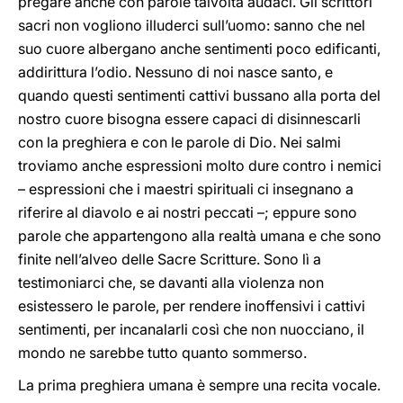
pregare anche con parole talvolta audaci. Gli scrittori
sacri non vogliono illuderci sull’uomo: sanno che nel
suo cuore albergano anche sentimenti poco edificanti,
addirittura l’odio. Nessuno di noi nasce santo, e
quando questi sentimenti cattivi bussano alla porta del
nostro cuore bisogna essere capaci di disinnescarli
con la preghiera e con le parole di Dio. Nei salmi
troviamo anche espressioni molto dure contro i nemici
– espressioni che i maestri spirituali ci insegnano a
riferire al diavolo e ai nostri peccati –; eppure sono
parole che appartengono alla realtà umana e che sono
finite nell’alveo delle Sacre Scritture. Sono lì a
testimoniarci che, se davanti alla violenza non
esistessero le parole, per rendere inoffensivi i cattivi
sentimenti, per incanalarli così che non nuocciano, il
mondo ne sarebbe tutto quanto sommerso.
La prima preghiera umana è sempre una recita vocale.