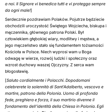
a noi. Il Signore vi benedica tutti e vi protegga ‎sempre
da ogni male‎‎‎‏!
]
Serdecznie pozdrawiam Polaków. Pojutrze będziecie
obchodzili uroczystość Świętego Wojciecha, biskupa i
męczennika, głównego patrona Polski. Był
człowiekiem głębokiej wiary, modlitwy i męstwa, a
jego męczeństwo stało się fundamentem tożsamości
Kościoła w Polsce. Niech wyprosi wam u Boga
odwagę w wierze, rozwój ludzki i społeczny oraz
wzrost duchowy waszej Ojczyzny. Z serca wam
błogosławię.
[
Saluto cordialmente i Polacchi. Dopodomani
celebrerete la solennità di Sant’Adalberto, vescovo e
martire, patrono della Polonia. Uomo di profonda
fede, preghiera e forza, il suo martirio divenne il
fondamento dell’identità della Chiesa in Polonia. Egli