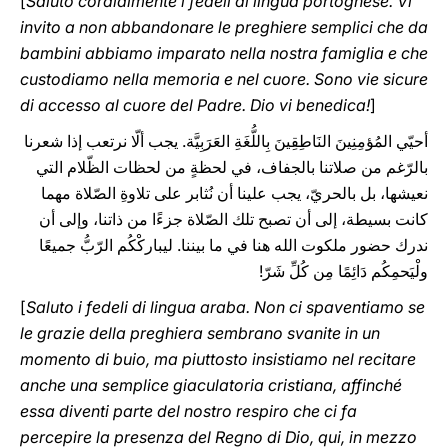
[
Saluto cordialmente i fedeli di lingua portoghese. Vi
invito a non abbandonare le preghiere semplici che da
bambini abbiamo imparato nella nostra famiglia e che
custodiamo nella memoria e nel cuore. Sono vie sicure
di accesso al cuore del Padre. Dio vi benedica!
]
أحيّي المُؤمِنِينَ النَاطِقِينَ بِاللُّغَةِ العَرَبِيَّة. يجب ألّا نرتعب إذا شعرنا
بالرّغم من صلاتنا بالجفاف، في لحظةٍ من لحظات الظّلام التي
نعيشها، بل بالحريّ، يجب علينا أن نُثابر على تلاوةِ الصّلاة مهما
كانت بسيطة، إلى أن تصبح تلك الصّلاة جزءًا من ذاتنا، وإلى أن
ندرك حضور ملكوت الله هنا في ما بيننا. ليباركْكُم الرّبُّ جميعًا
ولْيَحمِكُم دَائِمًا مِن كُلِّ شَرّ!
[
Saluto i fedeli di lingua araba. Non ci spaventiamo se
le grazie della preghiera sembrano svanite in un
momento di buio, ma piuttosto insistiamo nel recitare
anche una semplice giaculatoria cristiana, affinché
essa diventi parte del nostro respiro che ci fa
percepire la presenza del Regno di Dio, qui, in mezzo