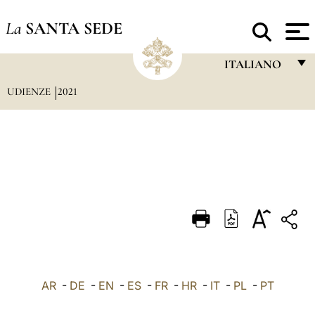
La
SANTA SEDE
ITALIANO
UDIENZE
2021
FRANÇAIS
ENGLISH
ITALIANO
PORTUGUÊS
ESPAÑOL
DEUTSCH
POLSKI
العربيّة
AR
-
DE
-
EN
-
ES
-
FR
-
HR
-
IT
-
PL
-
PT
中文