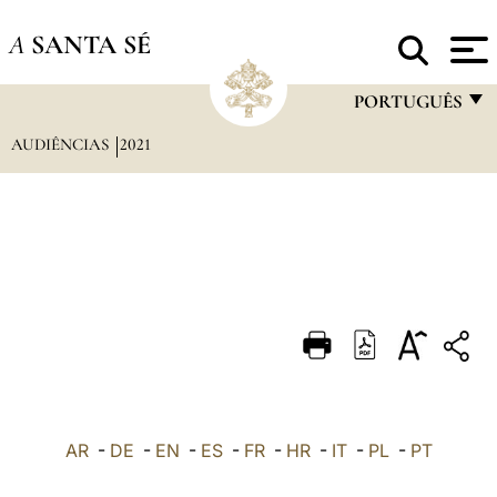
A
SANTA SÉ
PORTUGUÊS
AUDIÊNCIAS
2021
FRANÇAIS
ENGLISH
ITALIANO
PORTUGUÊS
ESPAÑOL
DEUTSCH
POLSKI
العربيّة
AR
-
DE
-
EN
-
ES
-
FR
-
HR
-
IT
-
PL
-
PT
中文