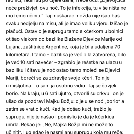
radnici, radili su po cijele dane, i reče ocu: „Djevojčica
neće preživjeti ovu noć. To je infekcija, tu više ništa ne
možemo učiniti.“ Taj muškarac možda nije išao baš
svaku nedjelju na misu, ali je imao veliku vjeru. Izišao je
plačući. Ostavio je suprugu tamo s kćerkom u bolnici i
otišao vlakom do bazilike Blažene Djevice Marije od
Lujána, zaštitnice Argentine, koja je bila udaljena 70
kilometara. I tamo – bazilika je već bila zatvorena, bilo
je već 10 sati navečer – zgrabio je rešetke na ulazu u
baziliku i čitavu je noć ostao tamo moleći se Djevici
Mariji, boreći se za zdravlje svoje kćeri. To nije
izmišljotina. To sam ja osobno vidio. Taj se čovjek
borio. Na kraju, u 6 sati ujutro, otvorili su crkvu i on je
ušao da pozdravi Majku Božju: cijelu se noć „borio“ a
zatim se vratio kući. Kad je došao kući, tražio je
suprugu, nije je našao i pomislio je da je kćerkica
umrla. Rekao je: „Ne, Majka Božja mi ne može to
učiniti“. I ugledao je nasmijanu suprugu koja mu reče: