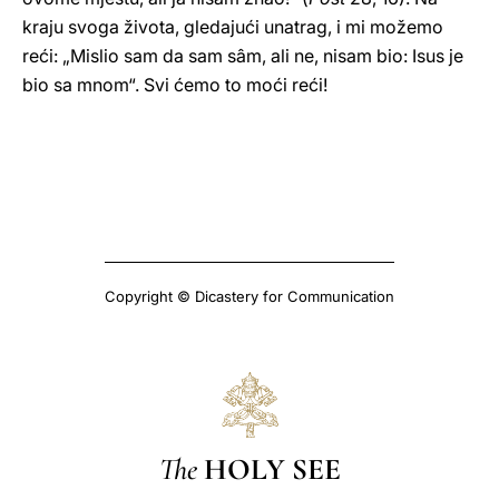
kraju svoga života, gledajući unatrag, i mi možemo
reći: „Mislio sam da sam sâm, ali ne, nisam bio: Isus je
bio sa mnom“. Svi ćemo to moći reći!
Copyright © Dicastery for Communication
The
HOLY SEE