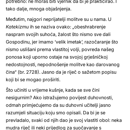
potrebno: ne moraš biti vjernik da bi je prakticirao. I
tako dalje, mnoga objašnjenja.
Međutim, najgori neprijatelji molitve su u nama. U
Katekizmu
ih se naziva ovako: „obeshrabrenje
naspram svojih suhoća, žalost što nismo sve dali
Gospodinu, jer imamo ‘velik imetak’, razočaranje što
nismo uslišani prema vlastitoj volji, povreda našeg
ponosa koji uporno ostaje na svojoj grješničkoj
nedostojnosti, nepodnošenje molitve kao darovanog
čina“ (br. 2728). Jasno da je riječ o sažetom popisu
koji bi se mogao proširiti.
Što učiniti u vrijeme kušnje, kada se sve čini
nesigurnim? Ako istražujemo povijest duhovnosti,
odmah primjećujemo da su duhovni učitelji jasno
razumjeli situaciju koju smo opisali. Da bi je se
prevladalo, svaki od njih dao je svoj vlastiti obol: neka
mudra riječ ili neki prijedlog za suočavanje s