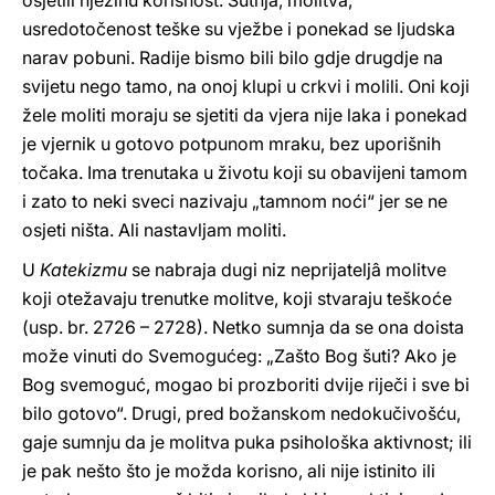
osjetili njezinu korisnost. Šutnja, molitva,
usredotočenost teške su vježbe i ponekad se ljudska
narav pobuni. Radije bismo bili bilo gdje drugdje na
svijetu nego tamo, na onoj klupi u crkvi i molili. Oni koji
žele moliti moraju se sjetiti da vjera nije laka i ponekad
je vjernik u gotovo potpunom mraku, bez uporišnih
točaka. Ima trenutaka u životu koji su obavijeni tamom
i zato to neki sveci nazivaju „tamnom noći“ jer se ne
osjeti ništa. Ali nastavljam moliti.
U
Katekizmu
se nabraja dugi niz neprijateljâ molitve
koji otežavaju trenutke molitve, koji stvaraju teškoće
(usp. br. 2726 – 2728). Netko sumnja da se ona doista
može vinuti do Svemogućeg: „Zašto Bog šuti? Ako je
Bog svemoguć, mogao bi prozboriti dvije riječi i sve bi
bilo gotovo“. Drugi, pred božanskom nedokučivošću,
gaje sumnju da je molitva puka psihološka aktivnost; ili
je pak nešto što je možda korisno, ali nije istinito ili