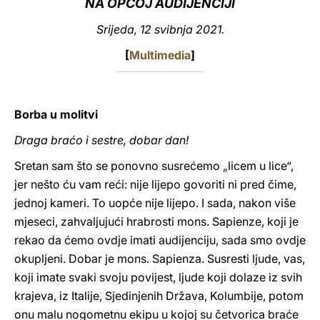
NA OPĆOJ AUDIJENCIJI
LATINE
Srijeda, 12 svibnja 2021.
[
Multimedia
]
Borba u molitvi
Draga braćo i sestre, dobar dan!
Sretan sam što se ponovno susrećemo „licem u lice“,
jer nešto ću vam reći: nije lijepo govoriti ni pred čime,
jednoj kameri. To uopće nije lijepo. I sada, nakon više
mjeseci, zahvaljujući hrabrosti mons. Sapienze, koji je
rekao da ćemo ovdje imati audijenciju, sada smo ovdje
okupljeni. Dobar je mons. Sapienza. Susresti ljude, vas,
koji imate svaki svoju povijest, ljude koji dolaze iz svih
krajeva, iz Italije, Sjedinjenih Država, Kolumbije, potom
onu malu nogometnu ekipu u kojoj su četvorica braće