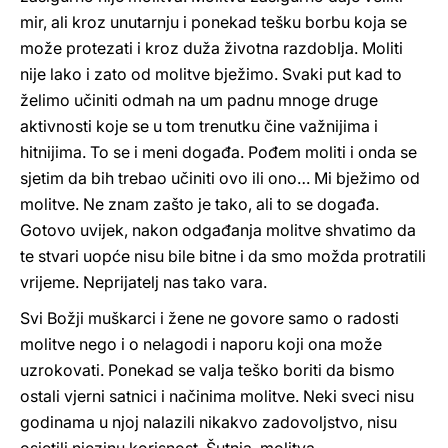
mir, ali kroz unutarnju i ponekad tešku borbu koja se
može protezati i kroz duža životna razdoblja. Moliti
nije lako i zato od molitve bježimo. Svaki put kad to
želimo učiniti odmah na um padnu mnoge druge
aktivnosti koje se u tom trenutku čine važnijima i
hitnijima. To se i meni događa. Pođem moliti i onda se
sjetim da bih trebao učiniti ovo ili ono… Mi bježimo od
molitve. Ne znam zašto je tako, ali to se događa.
Gotovo uvijek, nakon odgađanja molitve shvatimo da
te stvari uopće nisu bile bitne i da smo možda protratili
vrijeme. Neprijatelj nas tako vara.
Svi Božji muškarci i žene ne govore samo o radosti
molitve nego i o nelagodi i naporu koji ona može
uzrokovati. Ponekad se valja teško boriti da bismo
ostali vjerni satnici i načinima molitve. Neki sveci nisu
godinama u njoj nalazili nikakvo zadovoljstvo, nisu