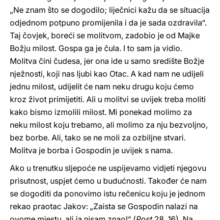
„Ne znam što se dogodilo; liječnici kažu da se situacija
odjednom potpuno promijenila i da je sada ozdravila“.
Taj čovjek, boreći se molitvom, zadobio je od Majke
Božju milost. Gospa ga je čula. I to sam ja vidio.
Molitva čini čudesa, jer ona ide u samo središte Božje
nježnosti, koji nas ljubi kao Otac. A kad nam ne udijeli
jednu milost, udijelit će nam neku drugu koju ćemo
kroz život primijetiti. Ali u molitvi se uvijek treba moliti
kako bismo izmolili milost. Mi ponekad molimo za
neku milost koju trebamo, ali molimo za nju bezvoljno,
bez borbe. Ali, tako se ne moli za ozbiljne stvari.
Molitva je borba i Gospodin je uvijek s nama.
Ako u trenutku sljepoće ne uspijevamo vidjeti njegovu
prisutnost, uspjet ćemo u budućnosti. Također će nam
se dogoditi da ponovimo istu rečenicu koju je jednom
rekao praotac Jakov: „Zaista se Gospodin nalazi na
ovome mjestu, ali ja nisam znao!“ (
Post
28, 16). Na