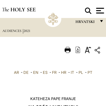
The
HOLY SEE
HRVATSKI
AUDIENCES
2021
FRANÇAIS
ENGLISH
ITALIANO
PORTUGUÊS
ESPAÑOL
AR
-
DE
-
EN
-
ES
-
FR
-
HR
-
IT
-
PL
-
PT
DEUTSCH
POLSKI
العربيّة
KATEHEZA PAPE FRANJE
中文