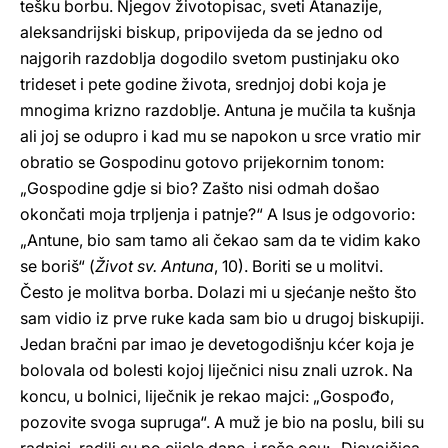
tešku borbu. Njegov životopisac, sveti Atanazije,
aleksandrijski biskup, pripovijeda da se jedno od
najgorih razdoblja dogodilo svetom pustinjaku oko
trideset i pete godine života, srednjoj dobi koja je
mnogima krizno razdoblje. Antuna je mučila ta kušnja
ali joj se odupro i kad mu se napokon u srce vratio mir
obratio se Gospodinu gotovo prijekornim tonom:
„Gospodine gdje si bio? Zašto nisi odmah došao
okončati moja trpljenja i patnje?“ A Isus je odgovorio:
„Antune, bio sam tamo ali čekao sam da te vidim kako
se boriš“ (
Život sv. Antuna
, 10). Boriti se u molitvi.
Često je molitva borba. Dolazi mi u sjećanje nešto što
sam vidio iz prve ruke kada sam bio u drugoj biskupiji.
Jedan bračni par imao je devetogodišnju kćer koja je
bolovala od bolesti kojoj liječnici nisu znali uzrok. Na
koncu, u bolnici, liječnik je rekao majci: „Gospođo,
pozovite svoga supruga“. A muž je bio na poslu, bili su