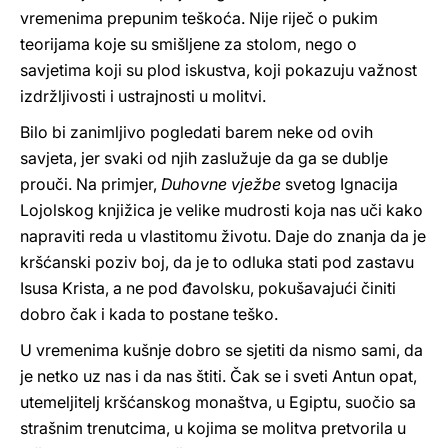
vremenima prepunim teškoća. Nije riječ o pukim
teorijama koje su smišljene za stolom, nego o
savjetima koji su plod iskustva, koji pokazuju važnost
izdržljivosti i ustrajnosti u molitvi.
Bilo bi zanimljivo pogledati barem neke od ovih
savjeta, jer svaki od njih zaslužuje da ga se dublje
prouči. Na primjer,
Duhovne vježbe
svetog Ignacija
Lojolskog knjižica je velike mudrosti koja nas uči kako
napraviti reda u vlastitomu životu. Daje do znanja da je
kršćanski poziv boj, da je to odluka stati pod zastavu
Isusa Krista, a ne pod đavolsku, pokušavajući činiti
dobro čak i kada to postane teško.
U vremenima kušnje dobro se sjetiti da nismo sami, da
je netko uz nas i da nas štiti. Čak se i sveti Antun opat,
utemeljitelj kršćanskog monaštva, u Egiptu, suočio sa
strašnim trenutcima, u kojima se molitva pretvorila u