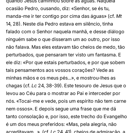
quando Jesus caminhou sobre as águas. Naquela
ocasião Pedro, ousando, diz: «Senhor, se és tu,
manda-me ir ter contigo por cima das águas» (cf.
Mt
14, 28). Neste dia Pedro estava em silêncio, tinha
falado com o Senhor naquela manhã, e desse diálogo
ninguém sabe o que disseram um ao outro, por isso
não falava. Mas eles estavam tão cheios de medo, tão
perturbados, que pensaram ter visto um fantasma. E
ele diz: «Por que estais perturbados, e por que sobem
tais pensamentos aos vossos corações? Vede as
minhas mãos e os meus pés...», e mostrou-lhes as
chagas (cf.
Lc
24, 38-39). Este tesouro de Jesus que o
levou ao Céu para o mostrar ao Pai e interceder por
nós. «Tocai-me e vede, pois um espírito não tem carne
nem ossos». E depois segue uma frase que me dá
tanto consolação e, por isso, este trecho do Evangelho
é um dos meus preferidos: «Mas, pela alegria, não
acreditavam...». (cf.
Lc
24, 41), cheios de admiração, a