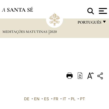
A
SANTA SÉ
PORTUGUÊS
MEDITAÇÕES MATUTINAS
2020
FRANÇAIS
ENGLISH
ITALIANO
PORTUGUÊS
ESPAÑOL
DEUTSCH
POLSKI
العربيّة
DE
-
EN
-
ES
-
FR
-
IT
-
PL
-
PT
中文