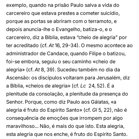
exemplo, quando na prisão Paulo salva a vida do
carcereiro que estava prestes a cometer suicídio,
porque as portas se abriram com o terramoto, e
depois anuncia-lhe o Evangelho, batiza-o, e o
carcereiro, diz a Bíblia, estava “cheio de alegria” por
ter acreditado (cf.
At
16, 29-34). O mesmo acontece ao
administrador de Candace, quando Filipe o batizou,
foi-se embora, seguiu o seu caminho «cheio de
alegria» (cf.
At
8, 39). Sucedeu também no dia da
Ascensão: os discípulos voltaram para Jerusalém, diz
a Bíblia, «cheios de alegria» (cf.
Lc
24, 52). É a
plenitude da consolação, a plenitude da presença do
Senhor. Porque, como diz Paulo aos Gálatas, «a
alegria é fruto do Espírito Santo» (cf.
Gl
5, 22), não é
consequência de emoções que irrompem por algo
maravilhoso... Não, é mais do que isto. Esta alegria,
esta alegria que nos enche, é fruto do Espírito Santo.