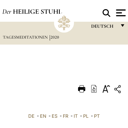
Der
HEILIGE STUHL
DEUTSCH
TAGESMEDITATIONEN
2020
FRANÇAIS
ENGLISH
ITALIANO
PORTUGUÊS
ESPAÑOL
DEUTSCH
POLSKI
العربيّة
DE
-
EN
-
ES
-
FR
-
IT
-
PL
-
PT
中文