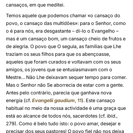
cansaços, em que meditei.
Temos aquele que podemos chamar «o cansaço do
povo, o cansaço das multidões»: para o Senhor, como
o é para nós, era desgastante – di-lo o Evangelho –
mas é um cansaço bom, um cansaço cheio de frutos e
de alegria. O povo que O seguia, as famílias que Lhe
traziam os seus filhos para que os abençoasse,
aqueles que foram curados e voltavam com os seus
amigos, os jovens que se entusiasmavam com o
Mestre… Não Lhe deixavam sequer tempo para comer.
Mas o Senhor não Se aborrecia de estar com a gente.
Antes pelo contrário, parecia que ganhava nova
energia (cf.
Evangelii gaudium
, 11
). Este cansaço
habitual no meio da nossa actividade é uma graça que
está ao alcance de todos nós, sacerdotes (cf.
ibid.
,
279). Como é belo tudo isto: o povo amar, desejar e
precisar dos seus pastores! O povo fiel não nos deixa