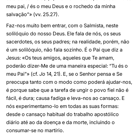
meu pai, / és o meu Deus e o rochedo da minha
salvação”» (vv. 25.27).
Faz-nos muito bem entrar, com o Salmista, neste
solilóquio do nosso Deus. Ele fala de nós, os seus
sacerdotes, os seus padres; na realidade, porém, não
é um solilóquio, não fala sozinho. É o Pai que diz a
Jesus: «Os teus amigos, aqueles que Te amam,
poderão dizer-Me de uma maneira especial: “Tu és o
meu Pai”» (cf.
Jo
14, 21). E, se o Senhor pensa e Se
preocupa tanto com o modo como poderá ajudar-nos,
é porque sabe que a tarefa de ungir o povo fiel não é
fácil, é dura; causa fadiga e leva-nos ao cansaço. E
nós experimentamo-lo em todas as suas formas:
desde o cansaço habitual do trabalho apostólico
diário até ao da doença e da morte, incluindo o
consumar-se no martírio.