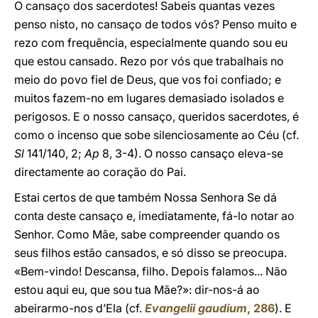
O cansaço dos sacerdotes! Sabeis quantas vezes
penso nisto, no cansaço de todos vós? Penso muito e
rezo com frequência, especialmente quando sou eu
que estou cansado. Rezo por vós que trabalhais no
meio do povo fiel de Deus, que vos foi confiado; e
muitos fazem-no em lugares demasiado isolados e
perigosos. E o nosso cansaço, queridos sacerdotes, é
como o incenso que sobe silenciosamente ao Céu (cf.
Sl
141/140, 2;
Ap
8, 3-4). O nosso cansaço eleva-se
directamente ao coração do Pai.
Estai certos de que também Nossa Senhora Se dá
conta deste cansaço e, imediatamente, fá-lo notar ao
Senhor. Como Mãe, sabe compreender quando os
seus filhos estão cansados, e só disso se preocupa.
«Bem-vindo! Descansa, filho. Depois falamos... Não
estou aqui eu, que sou tua Mãe?»: dir-nos-á ao
abeirarmo-nos d’Ela (cf.
Evangelii gaudium
, 286
). E