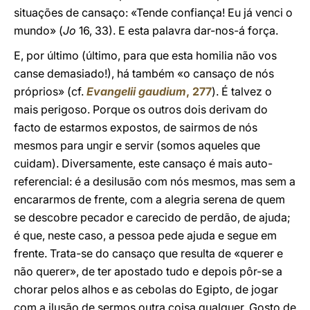
situações de cansaço: «Tende confiança! Eu já venci o
mundo» (
Jo
16, 33). E esta palavra dar-nos-á força.
E, por último (último, para que esta homilia não vos
canse demasiado!), há também «o cansaço de nós
próprios» (cf.
Evangelii gaudium
, 277
). É talvez o
mais perigoso. Porque os outros dois derivam do
facto de estarmos expostos, de sairmos de nós
mesmos para ungir e servir (somos aqueles que
cuidam). Diversamente, este cansaço é mais auto-
referencial: é a desilusão com nós mesmos, mas sem a
encararmos de frente, com a alegria serena de quem
se descobre pecador e carecido de perdão, de ajuda;
é que, neste caso, a pessoa pede ajuda e segue em
frente. Trata-se do cansaço que resulta de «querer e
não querer», de ter apostado tudo e depois pôr-se a
chorar pelos alhos e as cebolas do Egipto, de jogar
com a ilusão de sermos outra coisa qualquer. Gosto de