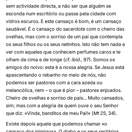
sem actividade directa, a não ser que alguém se
esconda num escritório ou passe pela cidade com
vidros escuros. E este cansaço é bom, é um cansaço
saudável. É o cansaço do sacerdote com o cheiro das
ovelhas, mas com o sorriso de um pai que contempla
os seus filhos ou os seus netinhos. Isto não tem nada a
ver com aqueles que conhecem perfumes caros e te
olham de cima e de longe (cf.
ibid.
, 97). Somos os
amigos do noivo: esta é a nossa alegria. Se Jesus está
apascentando o rebanho no meio de nós, não
podemos ser pastores com a cara azeda ou
melancólica, nem – o que é pior – pastores enjoados.
Cheiro de ovelhas e sorriso de pais... Muito cansados,
sim; mas com a alegria de quem ouve o seu Senhor
que diz: «Vinde, benditos de meu Pai!» (
Mt
25, 34).
Existe depois aquele que podemos chamar «o
cansaço dos inimigos». O diabo e os seus sectários