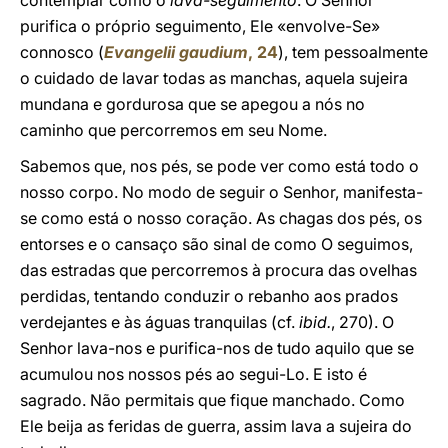
contemplar como o
lava-seguimento
. O Senhor
purifica o próprio seguimento, Ele «envolve-Se»
connosco (
Evangelii gaudium
, 24
), tem pessoalmente
o cuidado de lavar todas as manchas, aquela sujeira
mundana e gordurosa que se apegou a nós no
caminho que percorremos em seu Nome.
Sabemos que, nos pés, se pode ver como está todo o
nosso corpo. No modo de seguir o Senhor, manifesta-
se como está o nosso coração. As chagas dos pés, os
entorses e o cansaço são sinal de como O seguimos,
das estradas que percorremos à procura das ovelhas
perdidas, tentando conduzir o rebanho aos prados
verdejantes e às águas tranquilas (cf.
ibid.
, 270). O
Senhor lava-nos e purifica-nos de tudo aquilo que se
acumulou nos nossos pés ao segui-Lo. E isto é
sagrado. Não permitais que fique manchado. Como
Ele beija as feridas de guerra, assim lava a sujeira do