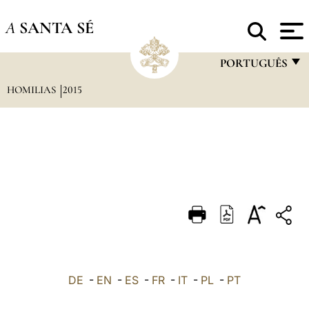
A
SANTA SÉ
PORTUGUÊS
HOMILIAS
2015
FRANÇAIS
ENGLISH
ITALIANO
PORTUGUÊS
ESPAÑOL
DEUTSCH
POLSKI
العربيّة
DE
-
EN
-
ES
-
FR
-
IT
-
PL
-
PT
中文