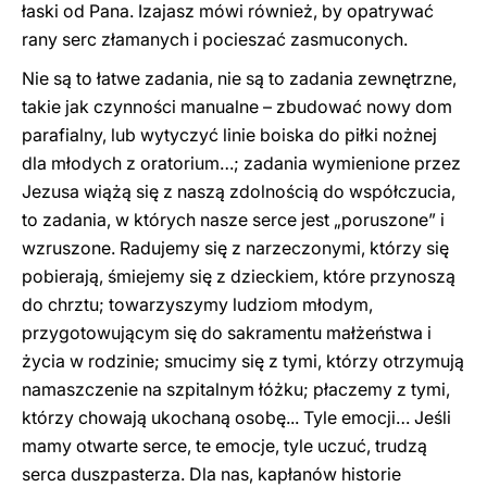
łaski od Pana. Izajasz mówi również, by opatrywać
rany serc złamanych i pocieszać zasmuconych.
Nie są to łatwe zadania, nie są to zadania zewnętrzne,
takie jak czynności manualne – zbudować nowy dom
parafialny, lub wytyczyć linie boiska do piłki nożnej
dla młodych z oratorium…; zadania wymienione przez
Jezusa wiążą się z naszą zdolnością do współczucia,
to zadania, w których nasze serce jest „poruszone” i
wzruszone. Radujemy się z narzeczonymi, którzy się
pobierają, śmiejemy się z dzieckiem, które przynoszą
do chrztu; towarzyszymy ludziom młodym,
przygotowującym się do sakramentu małżeństwa i
życia w rodzinie; smucimy się z tymi, którzy otrzymują
namaszczenie na szpitalnym łóżku; płaczemy z tymi,
którzy chowają ukochaną osobę... Tyle emocji… Jeśli
mamy otwarte serce, te emocje, tyle uczuć, trudzą
serca duszpasterza. Dla nas, kapłanów historie