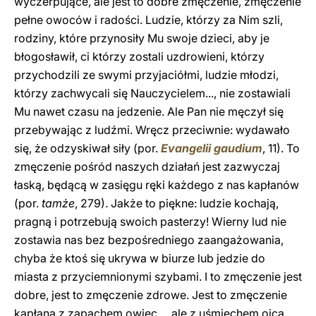
wyczerpujące, ale jest to dobre zmęczenie, zmęczenie
pełne owoców i radości. Ludzie, którzy za Nim szli,
rodziny, które przynosiły Mu swoje dzieci, aby je
błogosławił, ci którzy zostali uzdrowieni, którzy
przychodzili ze swymi przyjaciółmi, ludzie młodzi,
którzy zachwycali się Nauczycielem..., nie zostawiali
Mu nawet czasu na jedzenie. Ale Pan nie męczył się
przebywając z ludźmi. Wręcz przeciwnie: wydawało
się, że odzyskiwał siły (por.
Evangelii gaudium
, 11). To
zmęczenie pośród naszych działań jest zazwyczaj
łaską, będącą w zasięgu ręki każdego z nas kapłanów
(por.
tamże
, 279). Jakże to piękne: ludzie kochają,
pragną i potrzebują swoich pasterzy! Wierny lud nie
zostawia nas bez bezpośredniego zaangażowania,
chyba że ktoś się ukrywa w biurze lub jedzie do
miasta z przyciemnionymi szybami. I to zmęczenie jest
dobre, jest to zmęczenie zdrowe. Jest to zmęczenie
kapłana z zapachem owiec..., ale z uśmiechem ojca,