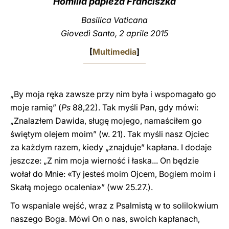
Homilia papieża Franciszka
LATINE
Basilica Vaticana
Giovedì Santo, 2 aprile 2015
[
Multimedia
]
„By moja ręka zawsze przy nim była i wspomagało go
moje ramię” (
Ps
88,22). Tak myśli Pan, gdy mówi:
„Znalazłem Dawida, sługę mojego, namaściłem go
świętym olejem moim” (w. 21). Tak myśli nasz Ojciec
za każdym razem, kiedy „znajduje” kapłana. I dodaje
jeszcze: „Z nim moja wierność i łaska... On będzie
wołał do Mnie: «Ty jesteś moim Ojcem, Bogiem moim i
Skałą mojego ocalenia»” (ww 25.27.).
To wspaniale wejść, wraz z Psalmistą w to solilokwium
naszego Boga. Mówi On o nas, swoich kapłanach,