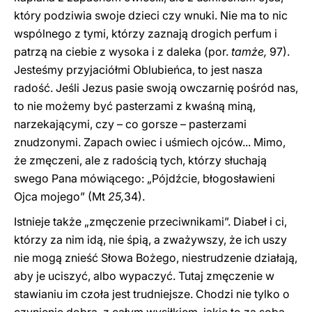
który podziwia swoje dzieci czy wnuki. Nie ma to nic
wspólnego z tymi, którzy zaznają drogich perfum i
patrzą na ciebie z wysoka i z daleka (por.
tamże,
97).
Jesteśmy przyjaciółmi Oblubieńca, to jest nasza
radość. Jeśli Jezus pasie swoją owczarnię pośród nas,
to nie możemy być pasterzami z kwaśną miną,
narzekającymi, czy – co gorsze – pasterzami
znudzonymi. Zapach owiec i uśmiech ojców... Mimo,
że zmęczeni, ale z radością tych, którzy słuchają
swego Pana mówiącego: „Pójdźcie, błogosławieni
Ojca mojego” (Mt
25,
34).
Istnieje także „zmęczenie przeciwnikami”. Diabeł i ci,
którzy za nim idą, nie śpią, a zważywszy, że ich uszy
nie mogą znieść Słowa Bożego, niestrudzenie działają,
aby je uciszyć, albo wypaczyć. Tutaj zmęczenie w
stawianiu im czoła jest trudniejsze. Chodzi nie tylko o