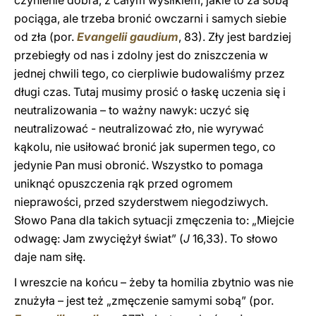
czynienie dobra, z całym wysiłkiem, jakie to za sobą
pociąga, ale trzeba bronić owczarni i samych siebie
od zła (por.
Evangelii gaudium
, 83). Zły jest bardziej
przebiegły od nas i zdolny jest do zniszczenia w
jednej chwili tego, co cierpliwie budowaliśmy przez
długi czas. Tutaj musimy prosić o łaskę uczenia się i
neutralizowania – to ważny nawyk: uczyć się
neutralizować - neutralizować zło, nie wyrywać
kąkolu, nie usiłować bronić jak supermen tego, co
jedynie Pan musi obronić. Wszystko to pomaga
uniknąć opuszczenia rąk przed ogromem
nieprawości, przed szyderstwem niegodziwych.
Słowo Pana dla takich sytuacji zmęczenia to: „Miejcie
odwagę: Jam zwyciężył świat” (
J
16,33). To słowo
daje nam siłę.
I wreszcie na końcu – żeby ta homilia zbytnio was nie
znużyła – jest też „zmęczenie samymi sobą” (por.