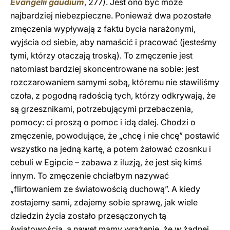
Evangelii gaudium
, 277). Jest ono być może
najbardziej niebezpieczne. Ponieważ dwa pozostałe
zmęczenia wypływają z faktu bycia narażonymi,
wyjścia od siebie, aby namaścić i pracować (jesteśmy
tymi, którzy otaczają troską). To zmęczenie jest
natomiast bardziej skoncentrowane na sobie: jest
rozczarowaniem samymi sobą, któremu nie stawiliśmy
czoła, z pogodną radością tych, którzy odkrywają, że
są grzesznikami, potrzebującymi przebaczenia,
pomocy: ci proszą o pomoc i idą dalej. Chodzi o
zmęczenie, powodujące, że „chcę i nie chcę” postawić
wszystko na jedną kartę, a potem żałować czosnku i
cebuli w Egipcie – zabawa z iluzją, że jest się kimś
innym. To zmęczenie chciałbym nazywać
„flirtowaniem ze światowością duchową”. A kiedy
zostajemy sami, zdajemy sobie sprawę, jak wiele
dziedzin życia zostało przesączonych tą
światowością, a nawet mamy wrażenie, że w żadnej