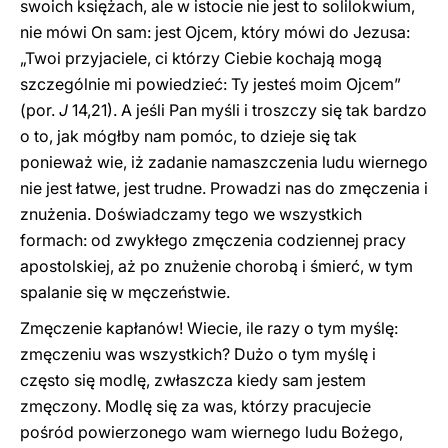
swoich księżach, ale w istocie nie jest to solilokwium,
nie mówi On sam: jest Ojcem, który mówi do Jezusa:
„Twoi przyjaciele, ci którzy Ciebie kochają mogą
szczególnie mi powiedzieć: Ty jesteś moim Ojcem”
(por.
J
14,21). A jeśli Pan myśli i troszczy się tak bardzo
o to, jak mógłby nam pomóc, to dzieje się tak
ponieważ wie, iż zadanie namaszczenia ludu wiernego
nie jest łatwe, jest trudne. Prowadzi nas do zmęczenia i
znużenia. Doświadczamy tego we wszystkich
formach: od zwykłego zmęczenia codziennej pracy
apostolskiej, aż po znużenie chorobą i śmierć, w tym
spalanie się w męczeństwie.
Zmęczenie kapłanów! Wiecie, ile razy o tym myślę:
zmęczeniu was wszystkich? Dużo o tym myślę i
często się modlę, zwłaszcza kiedy sam jestem
zmęczony. Modlę się za was, którzy pracujecie
pośród powierzonego wam wiernego ludu Bożego,