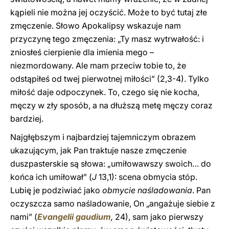
kąpieli nie można jej oczyścić. Może to być tutaj złe
zmęczenie. Słowo Apokalipsy wskazuje nam
przyczynę tego zmęczenia: „Ty masz wytrwałość: i
zniosłeś cierpienie dla imienia mego –
niezmordowany. Ale mam przeciw tobie to, że
odstąpiłeś od twej pierwotnej miłości” (2,3-4). Tylko
miłość daje odpoczynek. To, czego się nie kocha,
męczy w zły sposób, a na dłuższą metę męczy coraz
bardziej.
Najgłębszym i najbardziej tajemniczym obrazem
ukazującym, jak Pan traktuje nasze zmęczenie
duszpasterskie są słowa: „umiłowawszy swoich… do
końca ich umiłował” (
J
13,1): scena obmycia stóp.
Lubię je podziwiać jako
obmycie naśladowania
. Pan
oczyszcza samo naśladowanie, On „angażuje siebie z
nami” (
Evangelii gaudium
,
24), sam jako pierwszy