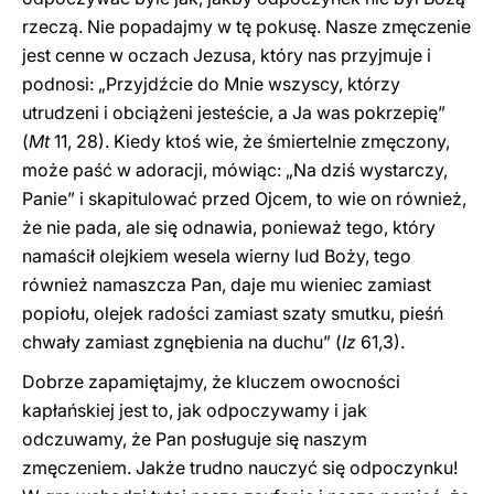
rzeczą. Nie popadajmy w tę pokusę. Nasze zmęczenie
jest cenne w oczach Jezusa, który nas przyjmuje i
podnosi: „Przyjdźcie do Mnie wszyscy, którzy
utrudzeni i obciążeni jesteście, a Ja was pokrzepię”
(
Mt
11, 28). Kiedy ktoś wie, że śmiertelnie zmęczony,
może paść w adoracji, mówiąc: „Na dziś wystarczy,
Panie” i skapitulować przed Ojcem, to wie on również,
że nie pada, ale się odnawia, ponieważ tego, który
namaścił olejkiem wesela wierny lud Boży, tego
również namaszcza Pan, daje mu wieniec zamiast
popiołu, olejek radości zamiast szaty smutku, pieśń
chwały zamiast zgnębienia na duchu” (
Iz
61,3).
Dobrze zapamiętajmy, że kluczem owocności
kapłańskiej jest to, jak odpoczywamy i jak
odczuwamy, że Pan posługuje się naszym
zmęczeniem. Jakże trudno nauczyć się odpoczynku!