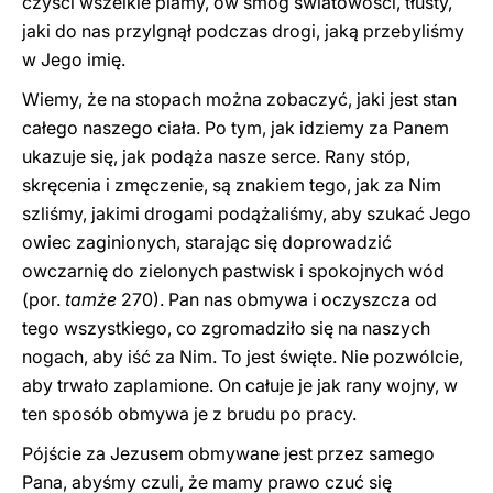
czyści wszelkie plamy, ów smog światowości, tłusty,
jaki do nas przylgnął podczas drogi, jaką przebyliśmy
w Jego imię.
Wiemy, że na stopach można zobaczyć, jaki jest stan
całego naszego ciała. Po tym, jak idziemy za Panem
ukazuje się, jak podąża nasze serce. Rany stóp,
skręcenia i zmęczenie, są znakiem tego, jak za Nim
szliśmy, jakimi drogami podążaliśmy, aby szukać Jego
owiec zaginionych, starając się doprowadzić
owczarnię do zielonych pastwisk i spokojnych wód
(por.
tamże
270). Pan nas obmywa i oczyszcza od
tego wszystkiego, co zgromadziło się na naszych
nogach, aby iść za Nim. To jest święte. Nie pozwólcie,
aby trwało zaplamione. On całuje je jak rany wojny, w
ten sposób obmywa je z brudu po pracy.
Pójście za Jezusem obmywane jest przez samego
Pana, abyśmy czuli, że mamy prawo czuć się