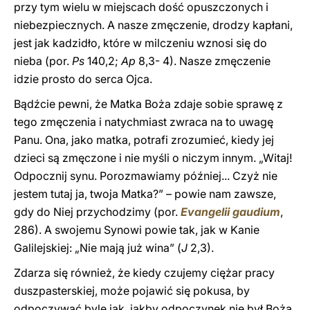
przy tym wielu w miejscach dość opuszczonych i
niebezpiecznych. A nasze zmęczenie, drodzy kapłani,
jest jak kadzidło, które w milczeniu wznosi się do
nieba (por.
Ps
140,2;
Ap
8,3- 4). Nasze zmęczenie
idzie prosto do serca Ojca.
Bądźcie pewni, że Matka Boża zdaje sobie sprawę z
tego zmęczenia i natychmiast zwraca na to uwagę
Panu. Ona, jako matka, potrafi zrozumieć, kiedy jej
dzieci są zmęczone i nie myśli o niczym innym. „Witaj!
Odpocznij synu. Porozmawiamy później... Czyż nie
jestem tutaj ja, twoja Matka?” – powie nam zawsze,
gdy do Niej przychodzimy (por.
Evangelii gaudium
,
286). A swojemu Synowi powie tak, jak w Kanie
Galilejskiej: „Nie mają już wina” (
J
2,3).
Zdarza się również, że kiedy czujemy ciężar pracy
duszpasterskiej, może pojawić się pokusa, by
odpoczywać byle jak, jakby odpoczynek nie był Bożą