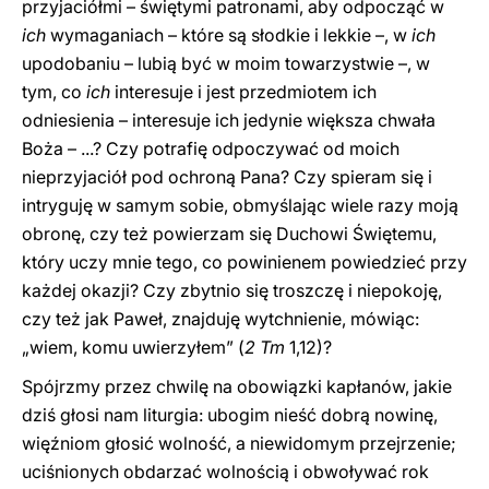
przyjaciółmi – świętymi patronami, aby odpocząć w
ich
wymaganiach – które są słodkie i lekkie –, w
ich
upodobaniu – lubią być w moim towarzystwie –, w
tym, co
ich
interesuje i jest przedmiotem ich
odniesienia – interesuje ich jedynie większa chwała
Boża – ...? Czy potrafię odpoczywać od moich
nieprzyjaciół pod ochroną Pana? Czy spieram się i
intryguję w samym sobie, obmyślając wiele razy moją
obronę, czy też powierzam się Duchowi Świętemu,
który uczy mnie tego, co powinienem powiedzieć przy
każdej okazji? Czy zbytnio się troszczę i niepokoję,
czy też jak Paweł, znajduję wytchnienie, mówiąc:
„wiem, komu uwierzyłem” (
2 Tm
1,12)?
Spójrzmy przez chwilę na obowiązki kapłanów, jakie
dziś głosi nam liturgia: ubogim nieść dobrą nowinę,
więźniom głosić wolność, a niewidomym przejrzenie;
uciśnionych obdarzać wolnością i obwoływać rok