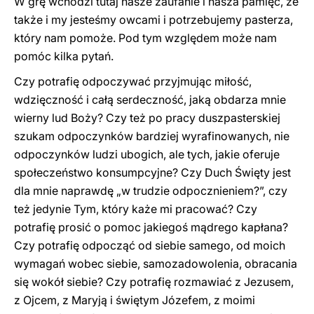
W grę wchodzi tutaj nasze zaufanie i nasza pamięć, że
także i my jesteśmy owcami i potrzebujemy pasterza,
który nam pomoże. Pod tym względem może nam
pomóc kilka pytań.
Czy potrafię odpoczywać przyjmując miłość,
wdzięczność i całą serdeczność, jaką obdarza mnie
wierny lud Boży? Czy też po pracy duszpasterskiej
szukam odpoczynków bardziej wyrafinowanych, nie
odpoczynków ludzi ubogich, ale tych, jakie oferuje
społeczeństwo konsumpcyjne? Czy Duch Święty jest
dla mnie naprawdę „w trudzie odpocznieniem?”, czy
też jedynie Tym, który każe mi pracować? Czy
potrafię prosić o pomoc jakiegoś mądrego kapłana?
Czy potrafię odpocząć od siebie samego, od moich
wymagań wobec siebie, samozadowolenia, obracania
się wokół siebie? Czy potrafię rozmawiać z Jezusem,
z Ojcem, z Maryją i świętym Józefem, z moimi