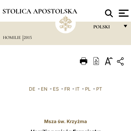
STOLICA APOSTOLSKA
POLSKI
HOMILIE
2015
FRANÇAIS
ENGLISH
ITALIANO
PORTUGUÊS
ESPAÑOL
DE
-
EN
-
ES
-
FR
-
IT
-
PL
-
PT
DEUTSCH
POLSKI
العربيّة
Msza św. Krzyżma
中文