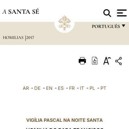
A
SANTA SÉ
PORTUGUÊS
HOMILIAS
2017
FRANÇAIS
ENGLISH
ITALIANO
PORTUGUÊS
ESPAÑOL
AR
-
DE
-
EN
-
ES
-
FR
-
IT
-
PL
-
PT
DEUTSCH
POLSKI
العربيّة
VIGÍLIA PASCAL NA NOITE SANTA
中文