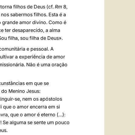
torna filhos de Deus (cf.
Rm
8,
 nos sabermos filhos. Esta é a
ão grande amor divino. Como é
ce ter desaparecido, a alma
 filha, sou filha de Deus».
comunitária e pessoal. A
ltivar a experiência de amor
missionária. Não é uma oração
cunstâncias em que se
a do Menino Jesus:
inguir-se, nem os apóstolos
i que o amor encerra em si
vra, que o amor é eterno (…):
o! Se alguma se sente um pouco
eus.