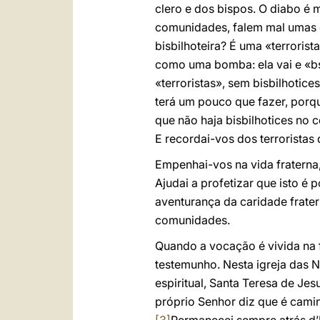
clero e dos bispos. O diabo é m
comunidades, falem mal umas da
bisbilhoteira? É uma «terrorist
como uma bomba: ela vai e «bss.
«terroristas», sem bisbilhotice
terá um pouco que fazer, porqu
que não haja bisbilhotices no c
E recordai-vos dos terroristas
Empenhai-vos na vida fraterna,
Ajudai a profetizar que isto é
aventurança da caridade frater
comunidades.
Quando a vocação é vivida na 
testemunho. Nesta igreja das 
espiritual, Santa Teresa de Je
próprio Senhor diz que é camin