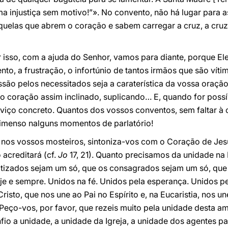
a injustiça sem motivo!”». No convento, não há lugar para 
quelas que abrem o coração e sabem carregar a cruz, a cruz
 isso, com a ajuda do Senhor, vamos para diante, porque Ele
nto, a frustração, o infortúnio de tantos irmãos que são vít
ssão pelos necessitados seja a caraterística da vossa oraç
o coração assim inclinado, suplicando… E, quando for possí
ço concreto. Quantos dos vossos conventos, sem faltar à c
imenso nalguns momentos de parlatório!
z nos vossos mosteiros, sintoniza-vos com o Coração de Jes
acreditará (cf.
Jo
17, 21). Quanto precisamos da unidade na
atizados sejam um só, que os consagrados sejam um só, que
je e sempre. Unidos na fé. Unidos pela esperança. Unidos p
sto, que nos une ao Pai no Espírito e, na Eucaristia, nos u
. Peço-vos, por favor, que rezeis muito pela unidade desta a
fio a unidade, a unidade da Igreja, a unidade dos agentes p