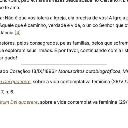
le. «Sim, padre, mas às vezes Jesus acaba no Calvário». E 
ue te ama.
: Não é que vos tolera a Igreja, ela precisa de vós! A Igrej
ai Aquele que é caminho, verdade e vida, o único Senhor que 
dância.
[4]
pastores, pelos consagrados, pelas famílias, pelos que sofre
ue exploram seus irmãos. E por favor, continuando com a li
brigado!
rado Coração» (8/IX/1896):
Manuscritos autobiográficos
,
Ms
m Dei quaerere
, sobre a vida contemplativa feminina (29/VI/2
 7, n. 6.
ltum Dei quaerere
, sobre a vida contemplativa feminina (29/