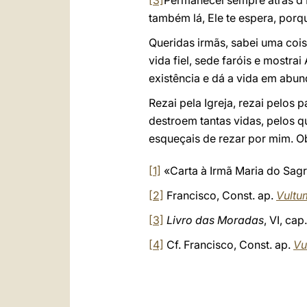
[3]
Permanecei sempre atrás d’E
também lá, Ele te espera, porq
Queridas irmãs, sabei uma coisa
vida fiel, sede faróis e mostr
existência e dá a vida em abun
Rezai pela Igreja, rezai pelos 
destroem tantas vidas, pelos q
esqueçais de rezar por mim. O
[1]
«Carta à Irmã Maria do Sag
[2]
Francisco, Const. ap.
Vultu
[3]
Livro das Moradas
, VI, cap.
[4]
Cf. Francisco, Const. ap.
Vu