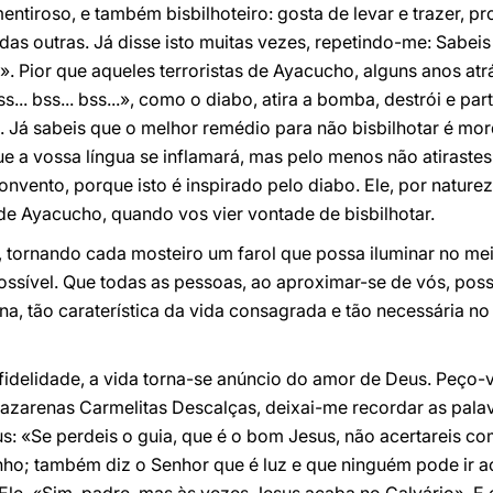
entiroso, e também bisbilhoteiro: gosta de levar e trazer, pro
s outras. Já disse isto muitas vezes, repetindo-me: Sabeis
a». Pior que aqueles terroristas de Ayacucho, alguns anos atr
.. bss... bss...», como o diabo, atira a bomba, destrói e par
s. Já sabeis que o melhor remédio para não bisbilhotar é mor
e a vossa língua se inflamará, mas pelo menos não atiraste
onvento, porque isto é inspirado pelo diabo. Ele, por natureza
 de Ayacucho, quando vos vier vontade de bisbilhotar.
 tornando cada mosteiro um farol que possa iluminar no mei
 possível. Que todas as pessoas, ao aproximar-se de vós, po
na, tão caraterística da vida consagrada e tão necessária n
fidelidade, a vida torna-se anúncio do amor de Deus. Peço-v
Nazarenas Carmelitas Descalças, deixai-me recordar as pala
sus: «Se perdeis o guia, que é o bom Jesus, não acertareis c
ho; também diz o Senhor que é luz e que ninguém pode ir ao