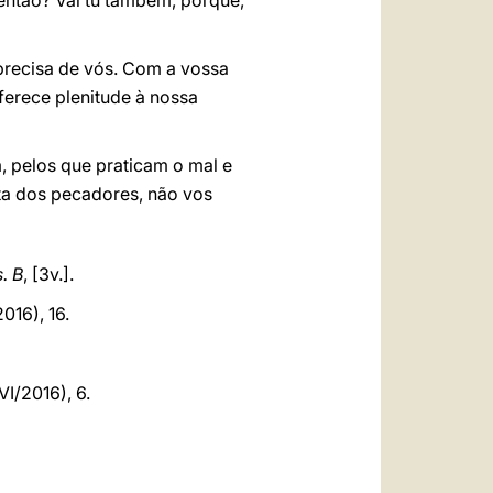
então? Vai tu também, porque,
a precisa de vós. Com a vossa
oferece plenitude à nossa
m, pelos que praticam o mal e
sta dos pecadores, não vos
. B
, [3v.].
016), 16.
VI/2016), 6.