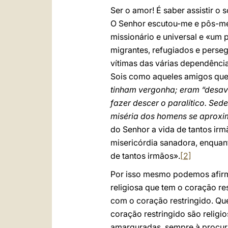
Ser o amor! É saber assistir o
O Senhor escutou-me e pôs-me
missionário e universal e «um p
migrantes, refugiados e perseg
vítimas das várias dependência
Sois como aqueles amigos que 
tinham vergonha; eram “desav
fazer descer o paralítico. Se
miséria dos homens se aproxi
do Senhor a vida de tantos irm
misericórdia sanadora, enquan
de tantos irmãos».
[2]
Por isso mesmo podemos afirma
religiosa que tem o coração re
com o coração restringido. Que
coração restringido são relig
amarguradas, sempre à procura 