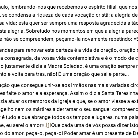
lo, lembrando-nos que recebemos o espírito filial, que nos 
, se condensa a riqueza de cada vocação cristã: a alegria de
ssa vida; esta quer ser sempre uma resposta agradecida a t
 esta alegria! Sobretudo nos momentos em que a alegria pare
e não se compreendem, peçamo-la novamente repetindo: «Sou
ndes para renovar esta certeza é a vida de oração, oração 
da consagrada, da vossa vida contemplativa e é o modo de cu
omo justamente dizia a Madre Soledad, é uma oração sempre 
o e volta para trás, não! É uma oração que sai e parte…
ação que consegue unir-se aos irmãos nas mais variadas cir
s falte o amor e a esperança. Assim o dizia Santa Teresinh
a atuar os membros da Igreja e que, se o amor viesse a ext
ngelho nem os mártires a derramar o seu sangue; compreend
 é tudo e que abrange todos os tempos e lugares, numa pala
e, eu serei o amor».
[1]
Que cada uma de vós possa dizer ist
go do amor, peça-o, peça-o! Poder amar é um presente de D