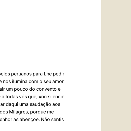
العربيّة
中文
LATINE
pelos peruanos para Lhe pedir
ue nos ilumina com o seu amor
sair um pouco do convento e
a todas vós que, «no silêncio
viar daqui uma saudação aos
 dos Milagres, porque me
enhor as abençoe. Não sentis