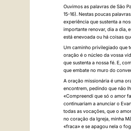
Ouvimos as palavras de São Pau
15-16). Nestas poucas palavras
experiência que sustenta a no
importante renovar, dia a dia,
está enevoada ou há coisas qu
Um caminho privilegiado que te
oração é o núcleo da vossa vi
que sustenta a nossa fé. E, c
que embate no muro do convent
A oração missionária é uma or
encontrem, pedindo que não lhe
«Compreendi que só o amor fazi
continuariam a anunciar o Eva
todas as vocações, que o amor
no coração da Igreja, minha Mã
«fraca» e se apagou nela o fo