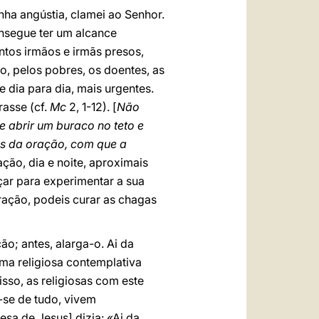
nha angústia, clamei ao Senhor.
onsegue ter um alcance
antos irmãos e irmãs presos,
o, pelos pobres, os doentes, as
 dia para dia, mais urgentes.
rasse (cf.
Mc
2, 1-12). [
Não
 abrir um buraco no teto e
és da oração, com que a
ação, dia e noite, aproximais
çar para experimentar a sua
ração, podeis curar as chagas
o; antes, alarga-o. Ai da
uma religiosa contemplativa
isso, as religiosas com este
-se de tudo, vivem
sa de Jesus] dizia: «Ai da