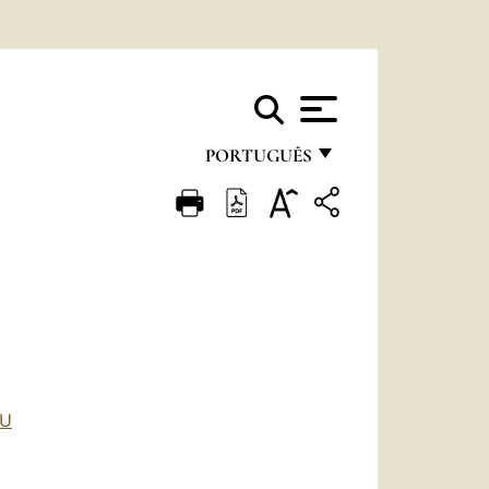
PORTUGUÊS
FRANÇAIS
ENGLISH
ITALIANO
PORTUGUÊS
ESPAÑOL
DEUTSCH
RU
POLSKI