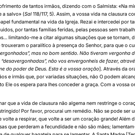
 sofrimento de tantos irmãos, dizendo com o Salmista: «Na mi
 a salvo» (
Sal
118/117, 5). Assim, a vossa vida na clausura c
apel fundamental na vida da Igreja. Rezai e intercedei por t
uidos, por tantas famílias feridas, pelas pessoas sem trabalh
s… limitando-me a citar algumas situações que se tornam, de
trouxeram o paralítico à presença do Senhor, para que o cu
ergonhados”, mas no bom sentido. Não tiveram vergonha de
de “desavergonhadas”, não vos envergonheis de fazer, atrav
me do poder de Deus. Esta é a vossa oração
]. Através da or
ãos e irmãs que, por variadas situações, não O podem alcan
to Ele os espera para lhes conceder a graça. Com a vossa o
r que a vida de clausura não algema nem restringe o coraçã
stringido! Por favor, procurai um remédio. Não se pode ser 
 volte a respirar, que volte a ser um coração grande! Além d
iosas que perderam a fecundidade e não são mães; lamentam
de qualquer bagatela para se lamentar. A Santa Madre [Tere