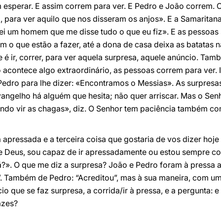
esperar. E assim correm para ver. E Pedro e João correm. O
 para ver aquilo que nos disseram os anjos». E a Samaritana
i um homem que me disse tudo o que eu fiz». E as pessoas sa
 o que estão a fazer, até a dona de casa deixa as batatas 
é ir, correr, para ver aquela surpresa, aquele anúncio. Ta
acontece algo extraordinário, as pessoas correm para ver. 
 Pedro para lhe dizer: «Encontramos o Messias». As surpresas
angelho há alguém que hesita; não quer arriscar. Mas o Sen
ando vir as chagas», diz. O Senhor tem paciência também c
 apressada e a terceira coisa que gostaria de vos dizer hoj
e Deus, sou capaz de ir apressadamente ou estou sempre co
». O que me diz a surpresa? João e Pedro foram à pressa a
”. Também de Pedro: “Acreditou”, mas à sua maneira, com um
o que se faz surpresa, a corrida/ir à pressa, e a pergunta: e
azes?