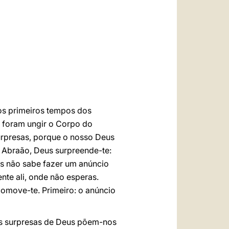
العربيّة
中文
LATINE
 os primeiros tempos dos
e foram ungir o Corpo do
urpresas, porque o nosso Deus
i Abraão, Deus surpreende-te:
eus não sabe fazer um anúncio
nte ali, onde não esperas.
comove-te. Primeiro: o anúncio
 As surpresas de Deus põem-nos