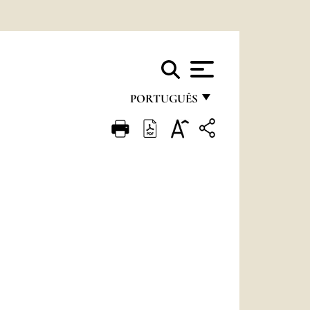
PORTUGUÊS
FRANÇAIS
ENGLISH
ITALIANO
PORTUGUÊS
ESPAÑOL
DEUTSCH
POLSKI