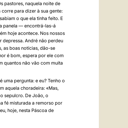
s pastores, naquela noite de
 corre para dizer à sua gente:
biam o que ela tinha feito. E
na panela — encontrá-las-á
mbém hoje acontece. Nos nossos
Ir depressa. André não perdeu
, as boas notícias, dão-se
hor é bom, espera por ele com
om quantos não vão com muita
e é uma pergunta: e eu? Tenho o
m aquela choradeira: «Mas,
o sepulcro. De João, o
a fé misturada a remorso por
 eu, hoje, nesta Páscoa de