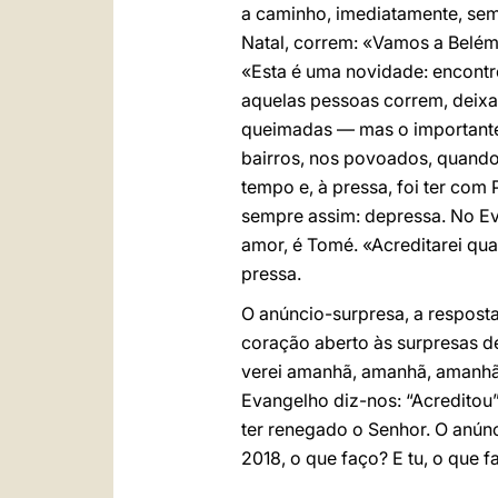
a caminho, imediatamente, sem 
Natal, correm: «Vamos a Belém,
«Esta é uma novidade: encontre
aquelas pessoas correm, deixam
queimadas — mas o importante 
bairros, nos povoados, quando 
tempo e, à pressa, foi ter com
sempre assim: depressa. No Ev
amor, é Tomé. «Acreditarei qu
pressa.
O anúncio-surpresa, a resposta
coração aberto às surpresas d
verei amanhã, amanhã, amanhã?
Evangelho diz-nos: “Acreditou
ter renegado o Senhor. O anúnci
2018, o que faço? E tu, o que f