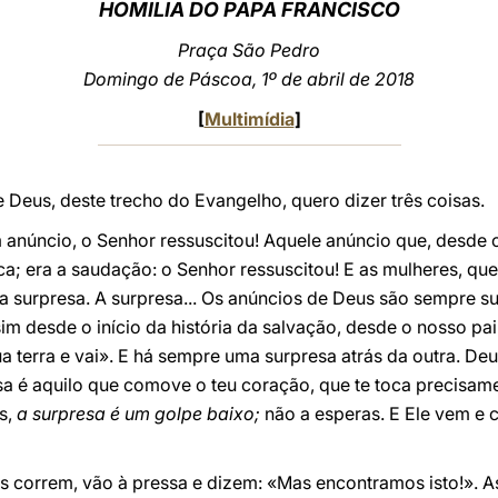
HOMILIA DO PAPA FRANCISCO
Praça São Pedro
Domingo de Páscoa, 1º de abril de 2018
[
Multimídia
]
 Deus, deste trecho do Evangelho, quero dizer três coisas.
um anúncio, o Senhor ressuscitou! Aquele anúncio que, desde
ca; era a saudação: o Senhor ressuscitou! E as mulheres, qu
surpresa. A surpresa... Os anúncios de Deus são sempre s
sim desde o início da história da salvação, desde o nosso pa
tua terra e vai». E há sempre uma surpresa atrás da outra. D
sa é aquilo que comove o teu coração, que te toca precisame
s,
a surpresa é um golpe baixo;
não a esperas. E Ele vem e 
es correm, vão à pressa e dizem: «Mas encontramos isto!».