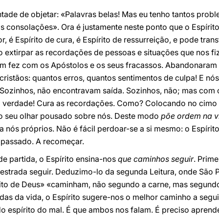
ontade de objetar: «Palavras belas! Mas eu tenho tantos prob
 consolações». Ora é justamente neste ponto que o Espírito
r, é Espírito de cura, é Espírito de ressurreição, e pode tran
o extirpar as recordações de pessoas e situações que nos f
sim fez com os Apóstolos e os seus fracassos. Abandonaram 
cristãos: quantos erros, quantos sentimentos de culpa! E nó
 Sozinhos, não encontravam saída. Sozinhos, não; mas com 
É verdade! Cura as recordações. Como? Colocando no cimo da
o seu olhar pousado sobre nós. Deste modo
põe ordem na v
a nós próprios. Não é fácil perdoar-se a si mesmo: o Espírito
o passado. A recomeçar.
e partida, o Espírito ensina-nos
que caminhos seguir
. Prim
 estrada seguir. Deduzimo-lo da segunda Leitura, onde São 
rito de Deus» «caminham, não segundo a carne, mas segundo 
das da vida, o Espírito sugere-nos o melhor caminho a seguir
a do espírito do mal. É que ambos nos falam. É preciso apren