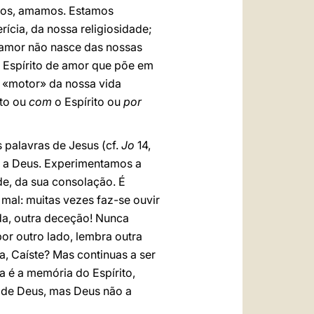
rmos, amamos. Estamos
ícia, da nossa religiosidade;
e amor não nasce das nossas
o Espírito de amor que põe em
 o «motor» da nossa vida
ito ou
com
o Espírito ou
por
s palavras de Jesus (cf.
Jo
14,
e a Deus. Experimentamos a
e, da sua consolação. É
mal: muitas vezes faz-se ouvir
da, outra deceção! Nunca
por outro lado, lembra outra
sa, Caíste? Mas continuas a ser
a é a memória do Espírito,
a de Deus, mas Deus não a