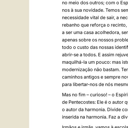
no meio dos outros; com o Esp
nos à sua novidade. Temos semp
necessidade vital de sair, a n
rebanho que reforça o recinto
a ser uma casa acolhedora, sem
apenas sobre os nossos proble
todo o custo das nossas identi
abrir-se a todos. E assim reju
maquilhá-la um pouco: mas isto
modernização não bastam. Temo
caminhos antigos e sempre nov
para libertar-nos de nós mesm
Mas no fim – curioso! – o Espí
de Pentecostes: Ele é o autor q
o autor da harmonia. Divide co
inserida na harmonia. Faz a div
Irmãos e irmãs, vamos à escola