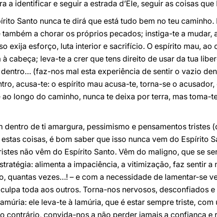
a a identificar e seguir a estrada d’Ele, seguir as coisas que 
ito Santo nunca te dirá que está tudo bem no teu caminho. 
e também a chorar os próprios pecados; instiga-te a mudar, a l
 exija esforço, luta interior e sacrifício. O espírito mau, ao 
à cabeça; leva-te a crer que tens direito de usar da tua lib
dentro… (faz-nos mal esta experiência de sentir o vazio den
tro, acusa-te: o espírito mau acusa-te, torna-se o acusador, e
ge ao longo do caminho, nunca te deixa por terra, mas toma-t
m dentro de ti amargura, pessimismo e pensamentos tristes
 estas coisas, é bom saber que isso nunca vem do Espírito 
istes não vêm do Espírito Santo. Vêm do maligno, que se se
stratégia: alimenta a impaciência, a vitimização, faz sentir 
do, quantas vezes…! – e com a necessidade de lamentar-se v
 culpa toda aos outros. Torna-nos nervosos, desconfiados e
amúria: ele leva-te à lamúria, que é estar sempre triste, com 
lo contrário, convida-nos a não perder jamais a confiança e