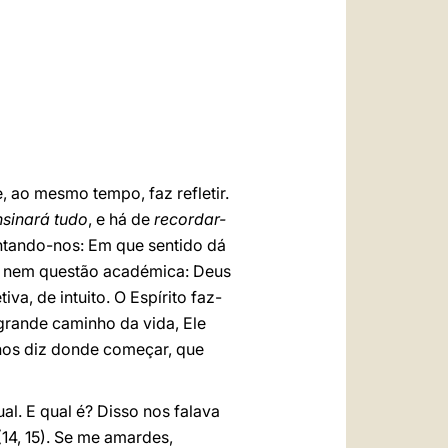
العربيّة
中文
LATINE
 ao mesmo tempo, faz refletir.
nsinará tudo
, e há de
recordar-
ntando-nos: Em que sentido dá
, nem questão académica: Deus
va, de intuito. O Espírito faz-
grande caminho da vida, Ele
 nos diz donde começar, que
ual. E qual é? Disso nos falava
4, 15). Se me amardes,