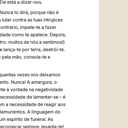
Ele está a dizer-nos.
Nunca to dirá, porque não é
utar contra as tuas intrujices
contrário, impele-te a fazer
erdade como te apetece. Depois,
tro: muitos de nós a sentimos!)
 lança-te por terra, destrói-te.
e pela mão, consola-te e
 (quantas vezes nos deixamos
Santo. Nunca! A amargura, o
nte à vontade na negatividade
a necessidade de lamentar-se – é
em a necessidade de reagir aos
 lamurientos. A linguagem do
um espírito de funeral. As
 recomeçar sempre: levanta-te!