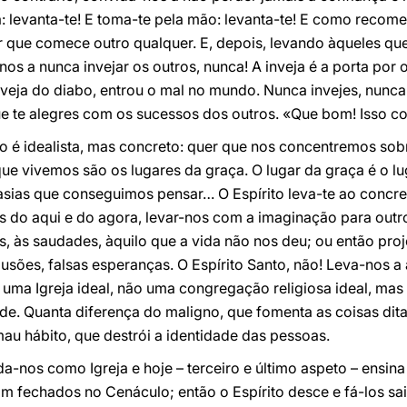
: levanta-te! E toma-te pela mão: levanta-te! E como recom
 que comece outro qualquer. E, depois, levando àqueles q
nos a nunca invejar os outros, nunca! A inveja é a porta por 
inveja do diabo, entrou o mal no mundo. Nunca invejes, nunca!
te alegres com os sucessos dos outros. «Que bom! Isso co
ão é idealista, mas concreto: quer que nos concentremos so
ue vivemos são os lugares da graça. O lugar da graça é o lug
sias que conseguimos pensar… O Espírito leva-te ao concret
os do aqui e do agora, levar-nos com a imaginação para outr
 às saudades, àquilo que a vida não nos deu; ou então proje
usões, falsas esperanças. O Espírito Santo, não! Leva-nos a
uma Igreja ideal, não uma congregação religiosa ideal, mas aq
ade. Quanta diferença do maligno, que fomenta as coisas dit
 mau hábito, que destrói a identidade das pessoas.
da-nos como Igreja e hoje – terceiro e último aspeto – ensin
am fechados no Cenáculo; então o Espírito desce e fá-los sai