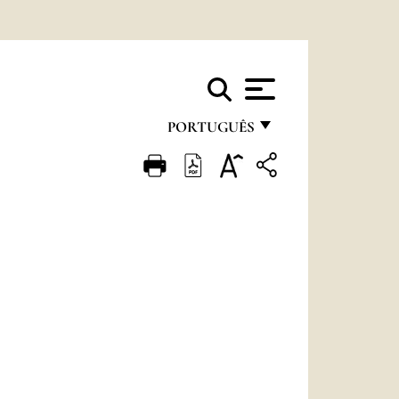
PORTUGUÊS
FRANÇAIS
ENGLISH
ITALIANO
PORTUGUÊS
ESPAÑOL
DEUTSCH
POLSKI