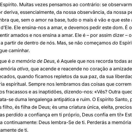
do Espírito. Muitas vezes pensamos ao contrário: se observa
 deriva, essencialmente, da nossa observância, da nossa per
embra que, sem o amor na base, tudo o mais é vão e que est
d’Ele. Ele ensina-nos a amar, e devemos pedir este dom. É 
sentir amados e nos ensina a amar. Ele é – por assim dizer –
o a partir de dentro de nós. Mas, se não começamos
do
Espír
egue caminhar.
que é
a memória de Deus
, é Aquele que nos recorda todas a
 memória
ativa
, que acende e reacende no coração a amizad
cados, quando ficamos repletos da sua paz, da sua liberdad
ia espiritual. Sempre nos lembramos das coisas que correm 
os fracassos e as inaptidões, dizendo-nos: «Vês? Outra que
ata-se duma lengalenga antipática e ruim. O Espírito Santo, 
filho, és filha de Deus; és uma criatura única, eleita, precio
 perdido a confiança em ti próprio, Deus confia em ti!» Est
bra continuamente: Deus lembra-Se de ti. Perderás a memóri
amente de ti.