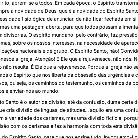
írito, abrem-se a todos. Em cada época, o Espírito transtor
re a novidade de Deus, que é a novidade do Espírito Santo;
ecessidade fisiológica de anunciar, de não ficar fechada em 
, mas uma pastagem aberta, para que todos possam alimenta
 divisórias. O espírito mundano, pelo contrário, faz press
mas, sobre os nossos interesses, na necessidade de aparec
ficações nacionais e de grupo. O Espírito Santo, não! Convi
venesce a Igreja. Atenção! É Ele que a rejuvenesce, não nós
 não resulta. É Ele que a rejuvenesce. Porque a Igreja não s
s o Espírito que nos liberta da obsessão das urgências e 
os, ou seja, os caminhos do testemunho, os caminhos da p
os e enviar-nos ao mundo.
rito Santo é o autor da divisão, até da confusão, duma cer
ue cria divisão de línguas, de atitudes... aquilo era uma co
m a variedade dos carismas, mas uma divisão fictícia, porq
isão com os carismas e faz a harmonia com toda esta divisão,
 do Espírito Santo, para que nos ensine tudo. Invoquemo-Lo