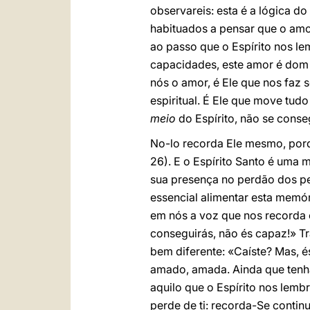
observareis: esta é a lógica 
habituados a pensar que o amor
ao passo que o Espírito nos l
capacidades, este amor é dom 
nós o amor, é Ele que nos faz 
espiritual. É Ele que move tud
meio
do Espírito, não se cons
No-lo recorda Ele mesmo, por
26). E o Espírito Santo é uma
sua presença no perdão dos pe
essencial alimentar esta memór
em nós a voz que nos recorda 
conseguirás, não és capaz!» Tr
bem diferente: «Caíste? Mas, és 
amado, amada. Ainda que tenhas
aquilo que o Espírito nos lem
perde de ti: recorda-Se continu