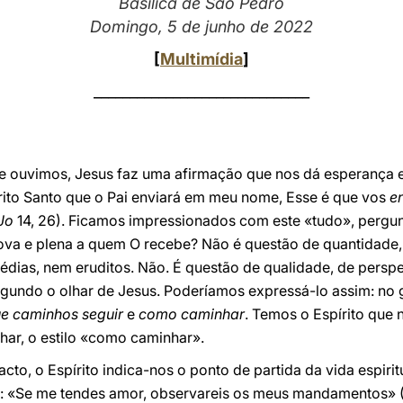
Basílica de São Pedro
Domingo, 5 de junho de 2022
[
Multimídia
]
______________________________
e ouvimos, Jesus faz uma afirmação que nos dá esperança e,
írito Santo que o Pai enviará em meu nome, Esse é que vos
e
Jo
14, 26). Ficamos impressionados com este «tudo», pergu
nova e plena a quem O recebe? Não é questão de quantidade
dias, nem eruditos. Não. É questão de qualidade, de perspeti
gundo o olhar de Jesus. Poderíamos expressá-lo assim: no 
e caminhos seguir
e
como caminhar
. Temos o Espírito que
ar, o estilo «como caminhar».
facto, o Espírito indica-nos o ponto de partida da vida espirit
: «Se me tendes amor, observareis os meus mandamentos» (1