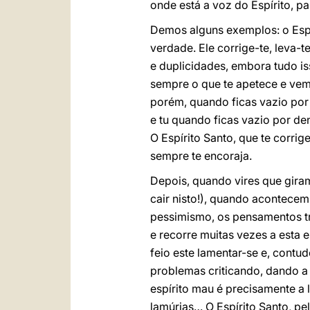
onde está a voz do Espírito, par
Demos alguns exemplos: o Espír
verdade. Ele corrige-te, leva-t
e duplicidades, embora tudo isso
sempre o que te apetece e vem 
porém, quando ficas vazio por 
e tu quando ficas vazio por den
O Espírito Santo, que te corri
sempre te encoraja.
Depois, quando vires que gira
cair nisto!), quando acontecem
pessimismo, os pensamentos tr
e recorre muitas vezes a esta e
feio este lamentar-se e, contu
problemas criticando, dando a
espírito mau é precisamente a l
lamúrias… O Espírito Santo, pe