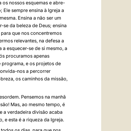
na os nossos esquemas e abre-
 Ele sempre ensina à Igreja a
si mesma. Ensina a não ser um
r-se da beleza de Deus; ensina
ão para que nos concentremos
ermos relevantes, na defesa a
da a esquecer-se de si mesmo, a
. Nós procuramos apenas
e programa, e os projetos de
convida-nos a percorrer
obreza, os caminhos da missão,
ta desordem. Pensemos na manhã
nfusão! Mas, ao mesmo tempo, é
ue a verdadeira divisão acaba
 e esta é a riqueza da Igreja.
 todos os dias, para que nos