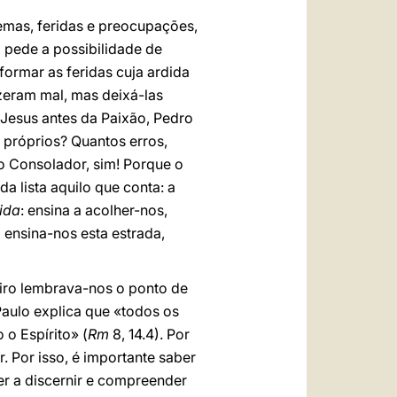
lemas, feridas e preocupações,
 pede a possibilidade de
sformar as feridas cuja ardida
izeram mal, mas deixá-las
Jesus antes da Paixão, Pedro
s próprios? Quantos erros,
o Consolador, sim! Porque o
 lista aquilo que conta: a
ida
: ensina a acolher-nos,
 ensina-nos esta estrada,
eiro lembrava-nos o ponto de
Paulo explica que «todos os
o Espírito» (
Rm
8, 14.4). Por
. Por isso, é importante saber
der a discernir e compreender