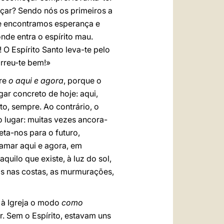
eçar? Sendo nós os primeiros a
ue encontramos esperança e
onde entra o espírito mau.
 O Espírito Santo leva-te pelo
rreu-te bem!»
bre
o aqui e agora
, porque o
ar concreto de hoje: aqui,
o, sempre. Ao contrário, o
o lugar: muitas vezes ancora-
ta-nos para o futuro,
 amar aqui e agora, em
uilo que existe, à luz do sol,
as nas costas, as murmurações,
a à Igreja o modo
como
r. Sem o Espírito, estavam uns