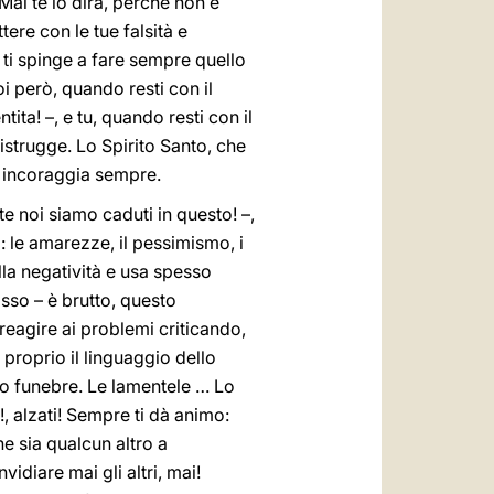
Mai te lo dirà, perché non è
ere con le tue falsità e
, ti spinge a fare sempre quello
Poi però, quando resti con il
tita! –, e tu, quando resti con il
 distrugge. Lo Spirito Santo, che
ti incoraggia sempre.
e noi siamo caduti in questo! –,
 le amarezze, il pessimismo, i
lla negatività e usa spesso
osso – è brutto, questo
reagire ai problemi criticando,
 proprio il linguaggio dello
teo funebre. Le lamentele … Lo
!, alzati! Sempre ti dà animo:
e sia qualcun altro a
diare mai gli altri, mai!