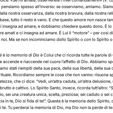
 dice: «Se mi amate, osserverete i miei comandamenti» (v. 15
Noi pensiamo spesso all’inverso: se osserviamo, amiamo. Siam
lla nostra osservanza, dalla nostra bravura, dalla nostra relig
 base, tutto il resto è vano. E che questo amore non nasce tan
i insegna ad amare, e dobbiamo chiedere questo dono. È lo 
ire amati e ci insegna ad amare. È Lui il “motore” – per così dir
di noi. Ma se non incominciamo
dallo
Spirito o
con
lo Spirito 
hé è
la memoria di Dio
è Colui che ci ricorda tutte le parole di 
he accende e riaccende nel cuore l’affetto di Dio. Abbiamo s
mo stati riempiti della sua pace, della sua libertà, della sua
ituale. Ricordiamo sempre le cose che non vanno: risuona sp
atezze, che ci dice: “Vedi, un’altra caduta, un’altra delusione,
rutto e cattivo. Lo Spirito Santo, invece, ricorda tutt’altro: “S
Dio, sei una creatura unica, scelta, preziosa; sei caduto o se
 in te, Dio si fida di te!”. Questa è la memoria dello Spirito, 
 te. Tu perderai la memoria di Dio, ma Dio non la perde di te: