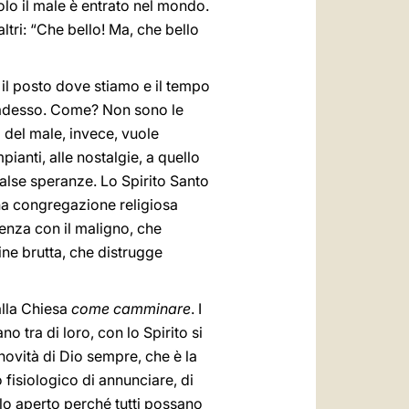
avolo il male è entrato nel mondo.
altri: “Che bello! Ma, che bello
 il posto dove stiamo e il tempo
i, adesso. Come? Non sono le
o del male, invece, vuole
pianti, alle nostalgie, a quello
 false speranze. Lo Spirito Santo
una congregazione religiosa
erenza con il maligno, che
dine brutta, che distrugge
alla Chiesa
come camminare
. I
no tra di loro, con lo Spirito si
a novità di Dio sempre, che è la
 fisiologico di annunciare, di
olo aperto perché tutti possano