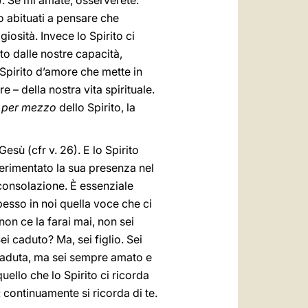
). Se mi amate, osserverete:
o abituati a pensare che
iosità. Invece lo Spirito ci
to dalle nostre capacità,
Spirito d’amore che mette in
e – della nostra vita spirituale.
o
per mezzo
dello Spirito, la
Gesù (cfr v. 26). E lo Spirito
perimentato la sua presenza nel
 consolazione. È essenziale
esso in noi quella voce che ci
 non ce la farai mai, non sei
ei caduto? Ma, sei figlio. Sei
i caduta, ma sei sempre amato e
quello che lo Spirito ci ricorda
 continuamente si ricorda di te.