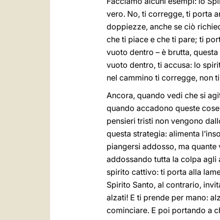
Facciamo alcuni esempi: lo Spir
vero. No, ti corregge, ti porta 
doppiezze, anche se ciò richiede 
che ti piace e che ti pare; ti po
vuoto dentro – è brutta, questa e
vuoto dentro, ti accusa: lo spiri
nel cammino ti corregge, non ti
Ancora, quando vedi che si agit
quando accadono queste cose è 
pensieri tristi non vengono dal
questa strategia: alimenta l’ins
piangersi addosso, ma quante vo
addossando tutta la colpa agli a
spirito cattivo: ti porta alla l
Spirito Santo, al contrario, inv
alzati! E ti prende per mano: a
cominciare. E poi portando a ch