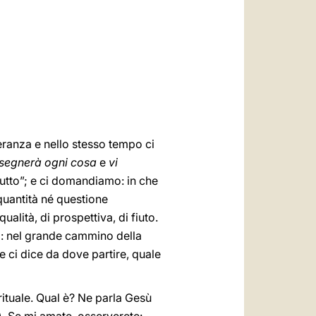
العربيّة
中文
LATINE
eranza e nello stesso tempo ci
nsegnerà ogni cosa
e
vi
tutto”; e ci domandiamo: in che
quantità né questione
alità, di prospettiva, di fiuto.
ì: nel grande cammino della
he ci dice da dove partire, quale
pirituale. Qual è? Ne parla Gesù