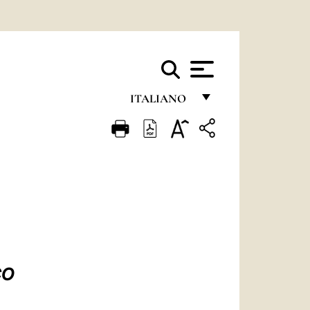
ITALIANO
FRANÇAIS
ENGLISH
ITALIANO
PORTUGUÊS
ESPAÑOL
DEUTSCH
CO
POLSKI