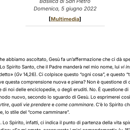
Basilica di San Pietro
Domenica, 5 giugno 2022
[
Multimedia
]
 che abbiamo ascoltato, Gesù fa un’affermazione che ci dà sp
: «Lo Spirito Santo, che il Padre manderà nel mio nome, lui
vi i
detto» (
Gv
14,26). Ci colpisce questo “ogni cosa”, e questo “
iceve questa comprensione nuova e piena? Non è questione di 
i noi delle enciclopedie, o degli eruditi. No. È questione di qu
in modo nuovo, secondo lo sguardo di Gesù. Lo esprimerei cos
rtire
,
quali vie prendere
e
come camminare
. C’è lo Spirito c
, lo stile del “come camminare”.
e
. Lo Spirito, infatti, ci indica il punto di partenza della vita s