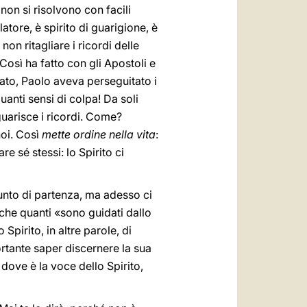
non si risolvono con facili
atore, è spirito di guarigione, è
non ritagliare i ricordi delle
Così ha fatto con gli Apostoli e
ato, Paolo aveva perseguitato i
quanti sensi di colpa! Da soli
 guarisce i ricordi. Come?
noi. Così
mette ordine nella vita
:
e sé stessi: lo Spirito ci
 punto di partenza, ma adesso ci
he quanti «sono guidati dallo
pirito, in altre parole, di
ortante saper discernere la sua
dove è la voce dello Spirito,