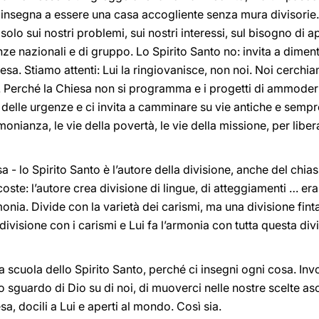
 ci insegna a essere una casa accogliente senza mura divisorie
o sui nostri problemi, sui nostri interessi, sul bisogno di app
e nazionali e di gruppo. Lo Spirito Santo no: invita a dimentic
hiesa. Stiamo attenti: Lui la ringiovanisce, non noi. Noi cerchi
ce. Perché la Chiesa non si programma e i progetti di ammode
e delle urgenze e ci invita a camminare su vie antiche e sempr
monianza, le vie della povertà, le vie della missione, per libera
sa - lo Spirito Santo è l’autore della divisione, anche del chia
ste: l’autore crea divisione di lingue, di atteggiamenti … era
onia. Divide con la varietà dei carismi, ma una divisione finta
a divisione con i carismi e Lui fa l’armonia con tutta questa di
lla scuola dello Spirito Santo, perché ci insegni ogni cosa. I
lo sguardo di Dio su di noi, di muoverci nelle nostre scelte as
 docili a Lui e aperti al mondo. Così sia.