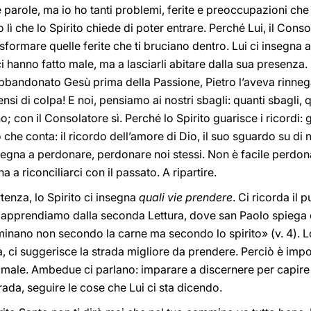
e parole, ma io ho tanti problemi, ferite e preoccupazioni che 
lì che lo Spirito chiede di poter entrare. Perché Lui, il Consol
sformare quelle ferite che ti bruciano dentro. Lui ci insegna a 
i hanno fatto male, ma a lasciarli abitare dalla sua presenza. 
abbandonato Gesù prima della Passione, Pietro l’aveva rinneg
sensi di colpa! E noi, pensiamo ai nostri sbagli: quanti sbagli, 
no; con il Consolatore sì. Perché lo Spirito guarisce i ricordi:
ò che conta: il ricordo dell’amore di Dio, il suo sguardo su di 
segna a perdonare, perdonare noi stessi. Non è facile perdonar
 a riconciliarci con il passato. A ripartire.
rtenza, lo Spirito ci insegna
quali vie prendere
. Ci ricorda il
 apprendiamo dalla seconda Lettura, dove san Paolo spiega c
nano non secondo la carne ma secondo lo spirito» (v. 4). Lo S
za, ci suggerisce la strada migliore da prendere. Perciò è imp
l male. Ambedue ci parlano: imparare a discernere per capire 
rada, seguire le cose che Lui ci sta dicendo.