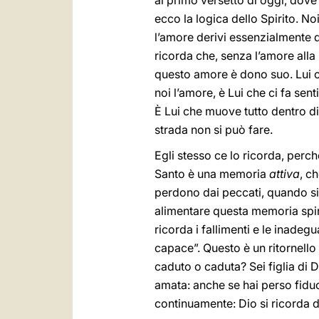
al primo versetto di oggi, dove
ecco la logica dello Spirito. 
l’amore derivi essenzialmente da
ricorda che, senza l’amore alla
questo amore è dono suo. Lui c
noi l’amore, è Lui che ci fa sent
È Lui che muove tutto dentro 
strada non si può fare.
Egli stesso ce lo ricorda, perc
Santo è una memoria
attiva
, c
perdono dai peccati, quando sia
alimentare questa memoria spir
ricorda i fallimenti e le inadegu
capace”. Questo è un ritornello b
caduto o caduta? Sei figlia di 
amata: anche se hai perso fiducia
continuamente: Dio si ricorda di