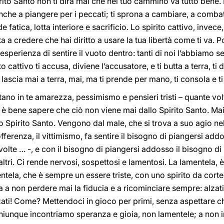
ito Santo non ti dirà mai che nel tuo cammino va tutto bene. 
anche a piangere per i peccati; ti sprona a cambiare, a combatt
fatica, lotta interiore e sacrificio. Lo spirito cattivo, invece
rta a credere che hai diritto a usare la tua libertà come ti va. 
sperienza di sentire il vuoto dentro: tanti di noi l’abbiamo sen
to cattivo ti accusa, diviene l’accusatore, e ti butta a terra, ti
 lascia mai a terra, mai, ma ti prende per mano, ti consola e 
ano in te amarezza, pessimismo e pensieri tristi – quante volt
bene sapere che ciò non viene mai dallo Spirito Santo. Mai:
lo Spirito Santo. Vengono dal male, che si trova a suo agio ne
offerenza, il vittimismo, fa sentire il bisogno di piangersi add
lte … -, e con il bisogno di piangersi addosso il bisogno di 
ltri. Ci rende nervosi, sospettosi e lamentosi. La lamentela, è
amentela, che è sempre un essere triste, con uno spirito da cor
ita a non perdere mai la fiducia e a ricominciare sempre: alzati
lzati! Come? Mettendoci in gioco per primi, senza aspettare ch
iunque incontriamo speranza e gioia, non lamentele; a non invi