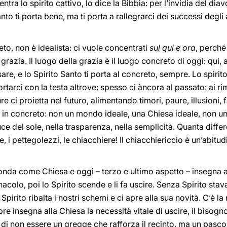
 entra lo spirito cattivo, lo dice la Bibbia: per l’invidia del di
nto ti porta bene, ma ti porta a rallegrarci dei successi degli 
reto, non è idealista: ci vuole concentrati
sul qui e ora
, perché
 grazia. Il luogo della grazia è il luogo concreto di oggi: qu
re, e lo Spirito Santo ti porta al concreto, sempre. Lo spirit
portarci con la testa altrove: spesso ci àncora al passato: ai rim
re ci proietta nel futuro, alimentando timori, paure, illusioni,
a, in concreto: non un mondo ideale, una Chiesa ideale, non 
luce del sole, nella trasparenza, nella semplicità. Quanta diff
e, i pettegolezzi, le chiacchiere! Il chiacchiericcio è un’abitu
 fonda come Chiesa e oggi – terzo e ultimo aspetto – insegna 
acolo, poi lo Spirito scende e li fa uscire. Senza Spirito stava
 Spirito ribalta i nostri schemi e ci apre alla sua novità. C’è l
re insegna alla Chiesa la necessità vitale di uscire, il bisogno
: di non essere un gregge che rafforza il recinto, ma un pasc