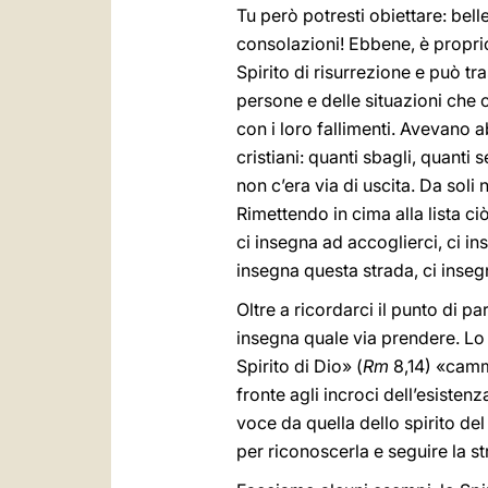
Tu però potresti obiettare: bell
consolazioni! Ebbene, è proprio 
Spirito di risurrezione e può tra
persone e delle situazioni che c
con i loro fallimenti. Avevano 
cristiani: quanti sbagli, quanti 
non c’era via di uscita. Da soli 
Rimettendo in cima alla lista ci
ci insegna ad accoglierci, ci in
insegna questa strada, ci insegna
Oltre a ricordarci il punto di pa
insegna quale via prendere. Lo
Spirito di Dio» (
Rm
8,14) «cammi
fronte agli incroci dell’esisten
voce da quella dello spirito de
per riconoscerla e seguire la st