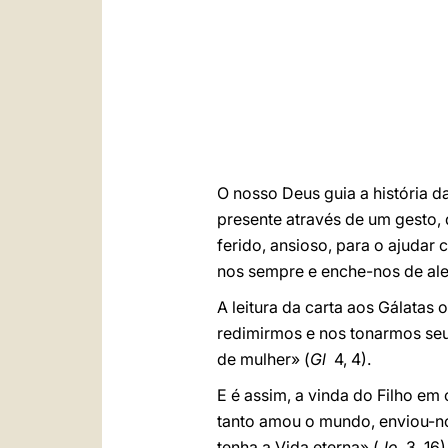
O nosso Deus guia a história 
presente através de um gesto,
ferido, ansioso, para o ajudar
nos sempre e enche-nos de aleg
A leitura da carta aos Gálatas
redimirmos e nos tonarmos seus
de mulher» (
Gl
4, 4).
E é assim, a vinda do Filho e
tanto amou o mundo, enviou-no
tenha a Vida eterna» (
Jo
3, 16)