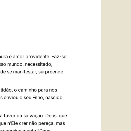
العربيّة
中文
LATINE
nura e amor providente. Faz-se
sso mundo, necessitado,
 de se manifestar, surpreende-
atidão, o caminho para nos
 enviou o seu Filho, nascido
a favor da salvação. Deus, que
ue n’Ele crer não pereça, mas
rreversivelmente “
Deus