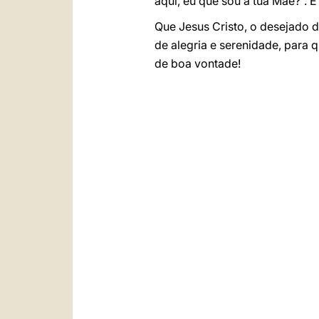
aqui, eu que sou a tua Mãe?”. E
Que Jesus Cristo, o desejado 
de alegria e serenidade, para
de boa vontade!