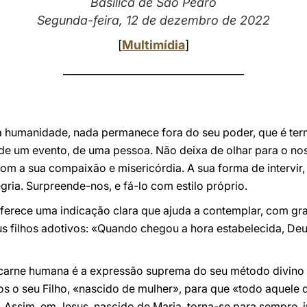
Basílica de São Pedro
Segunda-feira, 12 de dezembro de 2022
[
Multimídia
]
_________________________________
da humanidade, nada permanece fora do seu poder, que é ter
 de um evento, de uma pessoa. Não deixa de olhar para o no
 com a sua compaixão e misericórdia. A sua forma de intervir,
ria. Surpreende-nos, e fá-lo com estilo próprio.
 oferece uma indicação clara que ajuda a contemplar, com gr
 filhos adotivos: «Quando chegou a hora estabelecida, Deus
m carne humana é a expressão suprema do seu método divino 
s o seu Filho, «nascido de mulher», para que «todo aquele q
. Assim, em Jesus, nascido de Maria, torna-se para sempre, i