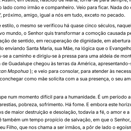
 lado como irmão e companheiro. Veio para ficar. Nada do 
, próximo, amigo, igual a nós em tudo, exceto no pecado.
e estilo, o mesmo se verificou há quase cinco séculos, naq
 novo mundo, o Senhor quis transformar a comoção causada pe
ção de sentido, em recuperação de dignidade, em abertura
lo enviando Santa Maria, sua Mãe, na lógica que o Evangelh
-se a caminho e dirigiu-se à pressa para uma aldeia de mon
a de Guadalupe chegou às terras da América, apresentando
can Mopohua
); e veio para consolar, para atender às nece
aconchegar como mãe solícita com a sua presença, o seu amo
pe num momento difícil para a humanidade. É um período a
 carestias, pobreza, sofrimento. Há fome. E embora este hori
s de maior destruição e desolação, todavia a fé, o amor e 
 é também um tempo propício de salvação, em que o Senhor,
eu Filho, que nos chama a ser irmãos, a pôr de lado o egoísm