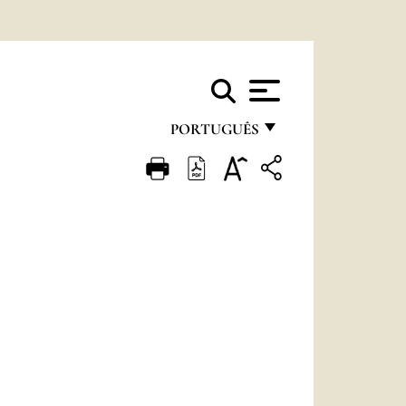
PORTUGUÊS
FRANÇAIS
ENGLISH
ITALIANO
PORTUGUÊS
ESPAÑOL
DEUTSCH
POLSKI