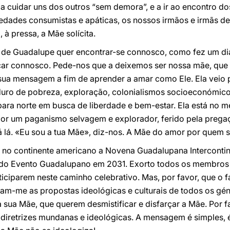
 cuidar uns dos outros “sem demora”, e a ir ao encontro do
edades consumistas e apáticas, os nossos irmãos e irmãs de
à pressa, a Mãe solícita.
 de Guadalupe quer encontrar-se connosco, como fez um d
icar connosco. Pede-nos que a deixemos ser nossa mãe, que
 sua mensagem a fim de aprender a amar como Ele. Ela vei
uro de pobreza, exploração, colonialismos socioeconómicos 
ra norte em busca de liberdade e bem-estar. Ela está no 
or um paganismo selvagem e explorador, ferido pela prega
tá lá. «Eu sou a tua Mãe», diz-nos. A Mãe do amor por quem s
 no continente americano a Novena Guadalupana Intercontin
 do Evento Guadalupano em 2031. Exorto todos os membros 
articiparem neste caminho celebrativo. Mas, por favor, que 
am-me as propostas ideológicas e culturais de todos os gé
sua Mãe, que querem desmistificar e disfarçar a Mãe. Por f
diretrizes mundanas e ideológicas. A mensagem é simples, é