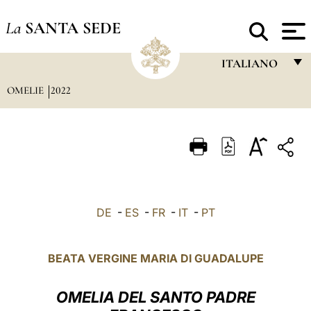
La
SANTA SEDE
ITALIANO
OMELIE
2022
FRANÇAIS
ENGLISH
ITALIANO
PORTUGUÊS
ESPAÑOL
DE
-
ES
-
FR
-
IT
-
PT
DEUTSCH
POLSKI
BEATA VERGINE MARIA DI GUADALUPE
العربيّة
OMELIA DEL SANTO PADRE
中文