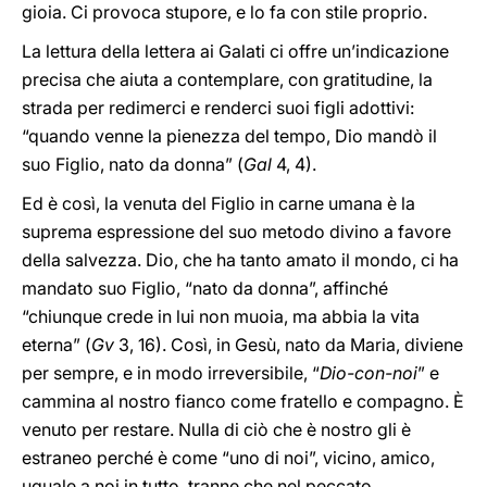
gioia. Ci provoca stupore, e lo fa con stile proprio.
La lettura della lettera ai Galati ci offre un’indicazione
precisa che aiuta a contemplare, con gratitudine, la
strada per redimerci e renderci suoi figli adottivi:
“quando venne la pienezza del tempo, Dio mandò il
suo Figlio, nato da donna” (
Gal
4, 4).
Ed è così, la venuta del Figlio in carne umana è la
suprema espressione del suo metodo divino a favore
della salvezza. Dio, che ha tanto amato il mondo, ci ha
mandato suo Figlio, “nato da donna”, affinché
“chiunque crede in lui non muoia, ma abbia la vita
eterna” (
Gv
3, 16). Così, in Gesù, nato da Maria, diviene
per sempre, e in modo irreversibile, “
Dio-con-noi
” e
cammina al nostro fianco come fratello e compagno. È
venuto per restare. Nulla di ciò che è nostro gli è
estraneo perché è come “uno di noi”, vicino, amico,
uguale a noi in tutto, tranne che nel peccato.