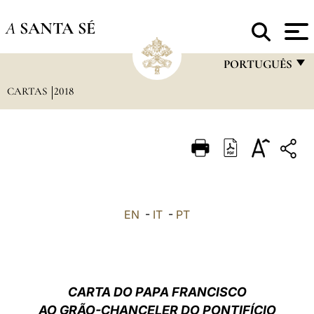
A
SANTA SÉ
PORTUGUÊS
CARTAS
2018
FRANÇAIS
ENGLISH
ITALIANO
PORTUGUÊS
ESPAÑOL
EN
-
IT
-
PT
DEUTSCH
POLSKI
العربيّة
CARTA DO PAPA FRANCISCO
AO GRÃO-CHANCELER DO PONTIFÍCIO
中文