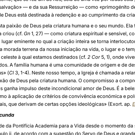
salvação» — e da sua Ressurreição — como «primogénito de
 de Deus está destinada à redenção e ao cumprimento da cri
ta paixão de Deus pela criatura humana e o seu mundo. Ela f
 criou (cf.
Gn
1, 27) — como criatura espiritual e sensível, co
 lugar eminente no qual a criação inteira se torna interlocu
a morada terrena da nossa iniciação na vida, o lugar e o te
celeste à qual estamos destinados (cf.
2 Cor
5, 1), onde viv
s. A família humana é uma comunidade de origem e de desti
s» (
Cl
3, 1-4). Neste nosso tempo, a Igreja é chamada a re
ixão de Deus pela criatura humana. O compromisso a compr
s ganha impulso deste incondicional amor de Deus. É a bele
mo à aplicação de critérios de convivência económica e pol
ais, que derivam de certas opções ideológicas» (Exort. ap.
E
ecunda
ade da Pontifícia Academia para a Vida desde o momento da su
ulo ii, de acordo com a sugestão do Servo de Deus e grande 