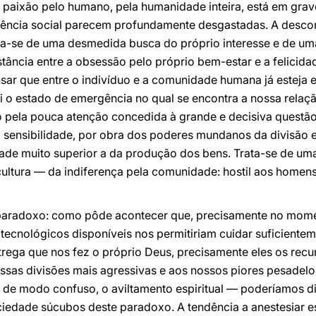
 paixão pelo humano, pela humanidade inteira, está em grave
ivência social parecem profundamente desgastadas. A desco
ta-se de uma desmedida busca do próprio interesse e de u
stância entre a obsessão pelo próprio bem-estar e a felicid
nsar que entre o indivíduo e a comunidade humana já esteja
i o estado de emergência no qual se encontra a nossa relaçã
pela pouca atenção concedida à grande e decisiva questão
a sensibilidade, por obra dos poderes mundanos da divisão e
de muito superior a da produção dos bens. Trata-se de uma 
cultura — da indiferença pela comunidade: hostil aos homens
 paradoxo: como pôde acontecer que, precisamente no mome
tecnológicos disponíveis nos permitiriam cuidar suficient
trega que nos fez o próprio Deus, precisamente eles os rec
ssas divisões mais agressivas e aos nossos piores pesadel
 de modo confuso, o aviltamento espiritual — poderíamos di
iedade súcubos deste paradoxo. A tendência a anestesiar es