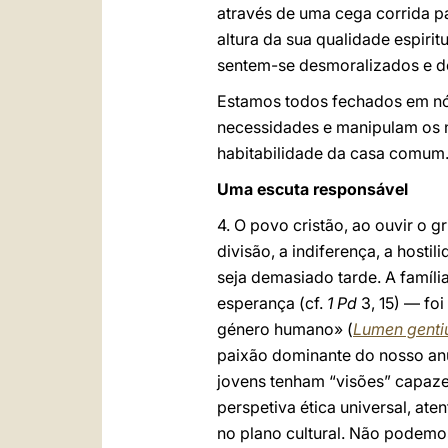
através de uma cega corrida p
altura da sua qualidade espir
sentem-se desmoralizados e de
Estamos todos fechados em nó
necessidades e manipulam os n
habitabilidade da casa comum
Uma escuta responsável
4. O povo cristão, ao ouvir o 
divisão, a indiferença, a hosti
seja demasiado tarde. A famíli
esperança (cf.
1 Pd
3, 15) — fo
género humano» (
Lumen gent
paixão dominante do nosso anú
jovens tenham “visões” capaze
perspetiva ética universal, at
no plano cultural. Não podemo