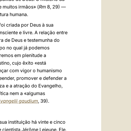
 muitos irmãos» (
Rm
8, 29) —
atura humana.
oi criada por Deus à sua
nsciente e livre. A relação entre
tora de Deus e testemunha do
mpo no qual já podemos
eremos em plenitude a
no, cujo êxito «está
lançar com vigor o humanismo
eender, promover e defender a
za e a atração do Evangelho,
ítica nem a «algumas
vangelii gaudium
, 39).
a instituição há vinte e cinco
cientista Jérôme Lejeune. Ele,