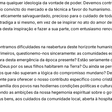
a qualquer ideologia da vontade de poder. Devemos contr
oio convicto do mercado e da técnica a favor do humanismo.
 eticamente salvaguardado, precioso para o cuidado de toda
radiga a si mesmo, em vez de se inspirar no ato do amor de 
a desta inspiração e fazer a sua parte, com entusiasmo reno
ntramos dificuldades na reabertura deste horizonte humanis
rimeiros, questionemo-nos sinceramente: as comunidades ec
ra desta emergência da época presente? Estão seriamente 
e Deus por os seus filhos habitarem na Terra? Ou ainda se 
dos que não superam a lógica do compromisso mundano? D
iente para oferecer o nosso contributo específico como cri
amília dos povos nas hodiernas condições políticas e cultur
pondo as ambições da nossa hegemonia espiritual sobre o go
s bens, aos cuidados da comunidade local, aberta à hospit