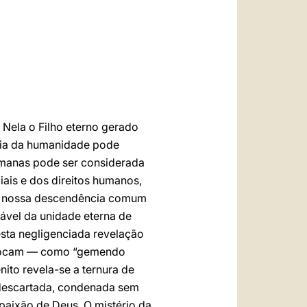
العربيّة
中文
LATINE
. Nela o Filho eterno gerado
ília da humanidade pode
 humanas pode ser considerada
iais e dos direitos humanos,
 da nossa descendência comum
fável da unidade eterna de
esta negligenciada revelação
invocam — como “gemendo
ito revela-se a ternura de
 descartada, condenada sem
 paixão de Deus. O mistério da