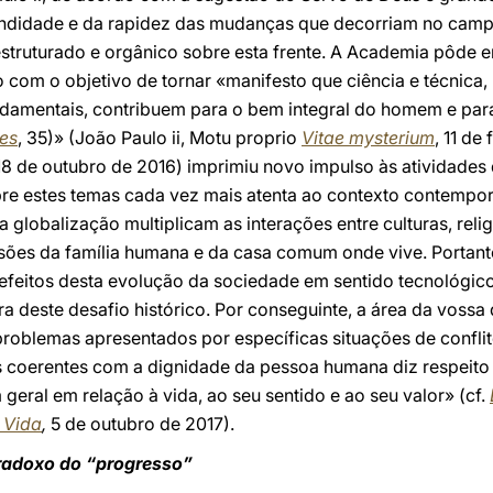
undidade e da rapidez das mudanças que decorriam no camp
ruturado e orgânico sobre esta frente. A Academia pôde en
com o objetivo de tornar «manifesto que ciência e técnica,
ndamentais, contribuem para o bem integral do homem e para
es
, 35)» (João Paulo ii, Motu proprio
Vitae mysterium
, 11 de
18 de outubro de 2016) imprimiu novo impulso às atividades
bre estes temas cada vez mais atenta ao contexto contempor
a globalização multiplicam as interações entre culturas, reli
nsões da família humana e da casa comum onde vive. Portanto,
efeitos desta evolução da sociedade em sentido tecnológico
ra deste desafio histórico. Por conseguinte, a área da vossa
roblemas apresentados por específicas situações de conflito 
coerentes com a dignidade da pessoa humana diz respeito à 
geral em relação à vida, ao seu sentido e ao seu valor» (cf.
 Vida
,
5 de outubro de 2017).
adoxo do “progresso”