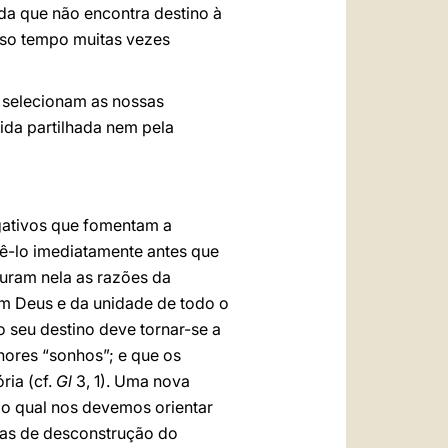
da que não encontra destino à
sso tempo muitas vezes
 selecionam as nossas
ida partilhada nem pela
egativos que fomentam a
azê-lo imediatamente antes que
curam nela as razões da
om Deus e da unidade de todo o
do seu destino deve tornar-se a
hores “sonhos”; e que os
ria (cf.
Gl
3, 1). Uma nova
a o qual nos devemos orientar
das de desconstrução do