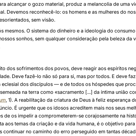
ara alcançar o gozo material, produz a melancolia de uma vi
itual. Devemos reconhecê-lo: os homens e as mulheres do no
sorientados, sem visão.
s mesmos. O sistema do dinheiro e a ideologia do consumo
ossos sonhos, sem qualquer consideração pela beleza da v
.
grito dos sofrimentos dos povos, deve reagir aos espíritos n
lidade. Deve fazê-lo não só para si, mas por todos. E deve f
a eclesial dos discípulos — e de todos os hóspedes que pro
i semeada na terra como «sacramento [...] da íntima união c
ium
, 1). A reabilitação da criatura de Deus à feliz esperança 
ncio. É urgente que os idosos acreditem mais nos seus mel
s de os impelir a comprometerem-se corajosamente na histó
enta aos temas da criação e da vida humana, é o objetivo par
s continuar no caminho do erro perseguido em tantas déca