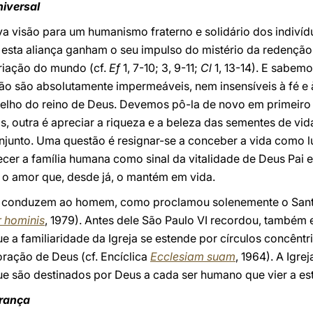
niversal
va visão para um humanismo fraterno e solidário dos indiv
 esta aliança ganham o seu impulso do mistério da redenção 
riação do mundo (cf.
Ef
1, 7-10; 3, 9-11;
Cl
1, 13-14). E sabem
ão são absolutamente impermeáveis, nem insensíveis à fé e 
elho do reino de Deus. Devemos pô-la de novo em primeiro
tos, outra é apreciar a riqueza e a beleza das sementes de 
njunto. Uma questão é resignar-se a conceber a vida como l
cer a família humana como sinal da vitalidade de Deus Pai 
o amor que, desde já, o mantém em vida.
ja conduzem ao homem, como proclamou solenemente o Santo
 hominis
, 1979). Antes dele São Paulo VI recordou, também 
ue a familiaridade da Igreja se estende por círculos concên
oração de Deus (cf. Encíclica
Ecclesiam suam
, 1964). A Igre
ue são destinados por Deus a cada ser humano que vier a e
erança