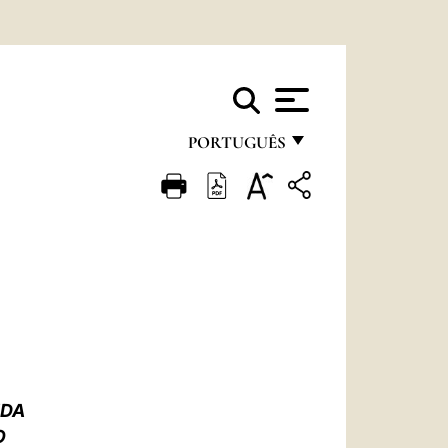
PORTUGUÊS
FRANÇAIS
ENGLISH
ITALIANO
PORTUGUÊS
ESPAÑOL
DEUTSCH
IDA
POLSKI
O