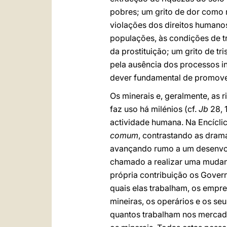
pobres; um grito de dor como r
violações dos direitos humano
populações, às condições de t
da prostituição; um grito de t
pela ausência dos processos in
dever fundamental de promov
Os minerais e, geralmente, as
faz uso há milénios (cf.
Jb
28, 
actividade humana. Na Encícli
comum
, contrastando as dram
avançando rumo a um desenvolvi
chamado a realizar uma mudanç
própria contribuição os Gover
quais elas trabalham, os empre
mineiras, os operários e os se
quantos trabalham nos mercado