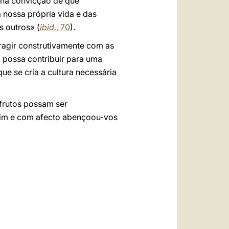
 na convicção de que
a nossa própria vida e das
s outros» (
ibid.
, 70
).
ragir construtivamente com as
 possa contribuir para uma
e se cria a cultura necessária
 frutos possam ser
 mim e com afecto abençoou-vos