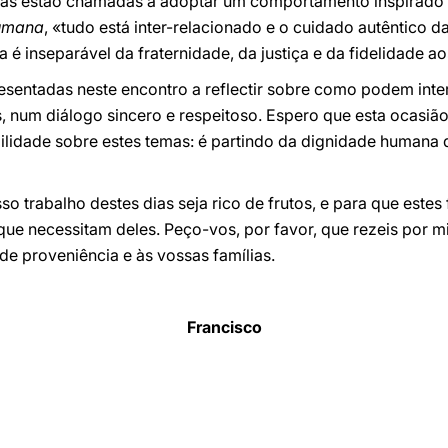
soas estão chamadas a adoptar um comportamento inspirado
humana
, «tudo está inter-relacionado e o cuidado autêntico d
é inseparável da fraternidade, da justiça e da fidelidade ao
sentadas neste encontro a reflectir sobre como podem inte
, num diálogo sincero e respeitoso. Espero que esta ocasião
lidade sobre estes temas: é partindo da dignidade humana qu
o trabalho destes dias seja rico de frutos, e para que estes
ue necessitam deles. Peço-vos, por favor, que rezeis por
e proveniência e às vossas famílias.
Francisco