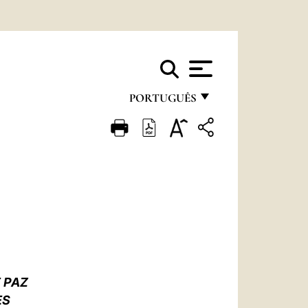
PORTUGUÊS
FRANÇAIS
ENGLISH
ITALIANO
PORTUGUÊS
ESPAÑOL
DEUTSCH
 PAZ
POLSKI
ES