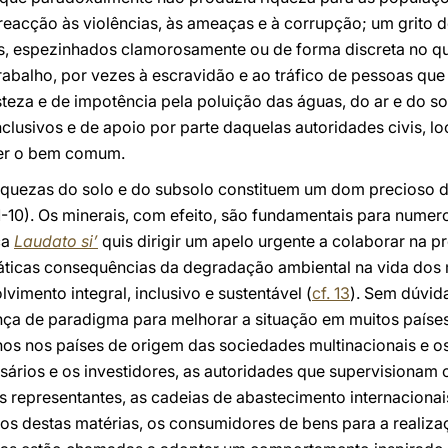
eacção às violências, às ameaças e à corrupção; um grito d
s, espezinhados clamorosamente ou de forma discreta no q
rabalho, por vezes à escravidão e ao tráfico de pessoas que
risteza e de impotência pela poluição das águas, do ar e do 
clusivos e de apoio por parte daquelas autoridades civis, lo
er o bem comum.
 riquezas do solo e do subsolo constituem um dom precioso 
1-10). Os minerais, com efeito, são fundamentais para numer
ca
Laudato si’
quis dirigir um apelo urgente a colaborar na 
áticas consequências da degradação ambiental na vida dos 
mento integral, inclusivo e sustentável (
cf. 13
). Sem dúvida
a de paradigma para melhorar a situação em muitos países
nos nos países de origem das sociedades multinacionais e o
sários e os investidores, as autoridades que supervisionam
us representantes, as cadeias de abastecimento internacionai
s destas matérias, os consumidores de bens para a realizaç