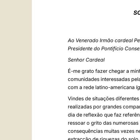
S
Ao Venerado Irmão cardeal P
Presidente do Pontifício Conse
Senhor Cardeal
É-me grato fazer chegar a min
comunidades interessadas pela
com a rede latino-americana
I
Vindes de situações diferentes
realizadas por grandes companh
dia de reflexão que faz referê
ressoar o grito das numerosas
consequências muitas vezes neg
extracção de riquezas do sol