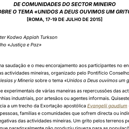
DE COMUNIDADES DO SECTOR MINEIRO
OBRE O TEMA «UNIDOS A DEUS OUVIMOS UM GRIT
[ROMA, 17-19 DE JULHO DE 2015]
eter Kodwo Appiah Turkson
lho «Justiça e Paz»
ha saudação e o meu encorajamento aos participantes no en
s actividades mineiras, organizado pelo Pontifício Conselh
glesias y Minería
sobre o tema
«Unidos a Deus ouvimos um g
 e experimentais de várias maneiras as repercussões das act
ias industriais, por artesãos ou agentes informais. Quisest
ncia a um trecho da Exortação apostólica
Evangelii gaudium
 pessoas, famílias e comunidades que sofrem directa ou ind
ativas das actividades mineiras. Um grito pelos terrenos pe
o que paradoxalmente não produziu riqueza para as popula