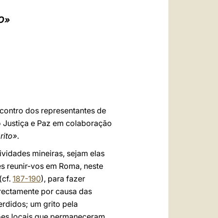
العربيّة
O»
中文
LATINE
contro dos representantes de
o Justiça e Paz em colaboração
rito»
.
ividades mineiras, sejam elas
es reunir-vos em Roma, neste
(cf.
187-190
), para fazer
irectamente por causa das
rdidos; um grito pela
ções locais que permaneceram