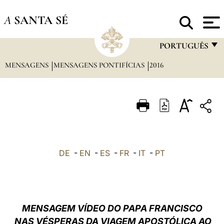
A
SANTA SÉ
PORTUGUÊS
MENSAGENS
MENSAGENS PONTIFÍCIAS
2016
FRANÇAIS
ENGLISH
ITALIANO
PORTUGUÊS
ESPAÑOL
DE
-
EN
-
ES
-
FR
-
IT
-
PT
DEUTSCH
POLSKI
العربيّة
MENSAGEM VÍDEO DO PAPA FRANCISCO
NAS VÉSPERAS DA VIAGEM APOSTÓLICA AO
中文