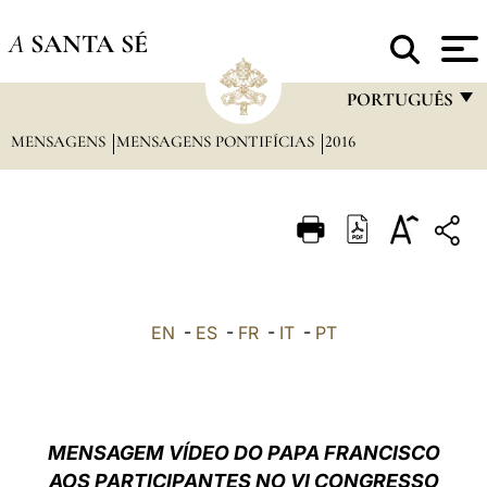
A
SANTA SÉ
PORTUGUÊS
MENSAGENS
MENSAGENS PONTIFÍCIAS
2016
FRANÇAIS
ENGLISH
ITALIANO
PORTUGUÊS
ESPAÑOL
EN
-
ES
-
FR
-
IT
-
PT
DEUTSCH
POLSKI
العربيّة
MENSAGEM VÍDEO DO PAPA FRANCISCO
AOS PARTICIPANTES NO VI CONGRESSO
中文