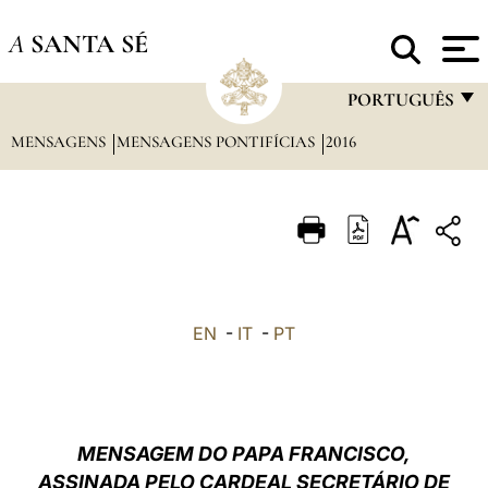
A
SANTA SÉ
PORTUGUÊS
MENSAGENS
MENSAGENS PONTIFÍCIAS
2016
FRANÇAIS
ENGLISH
ITALIANO
PORTUGUÊS
ESPAÑOL
EN
-
IT
-
PT
DEUTSCH
POLSKI
العربيّة
MENSAGEM DO PAPA FRANCISCO,
ASSINADA PELO CARDEAL SECRETÁRIO DE
中文