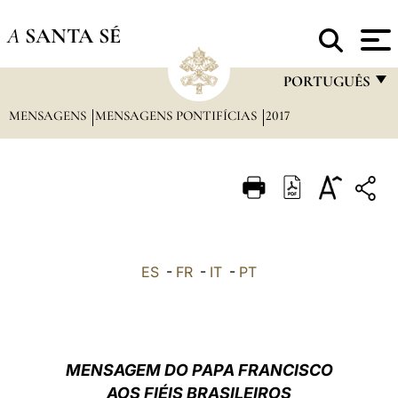
A
SANTA SÉ
PORTUGUÊS
MENSAGENS
MENSAGENS PONTIFÍCIAS
2017
FRANÇAIS
ENGLISH
ITALIANO
PORTUGUÊS
ESPAÑOL
ES
-
FR
-
IT
-
PT
DEUTSCH
POLSKI
العربيّة
MENSAGEM DO PAPA FRANCISCO
AOS FIÉIS BRASILEIROS
中文